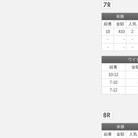
単勝
組番
金額
人気
10
410
2
-
-
-
-
-
-
ワイ
組番
金
10-12
7-10
7-12
単勝
組番
金額
人気