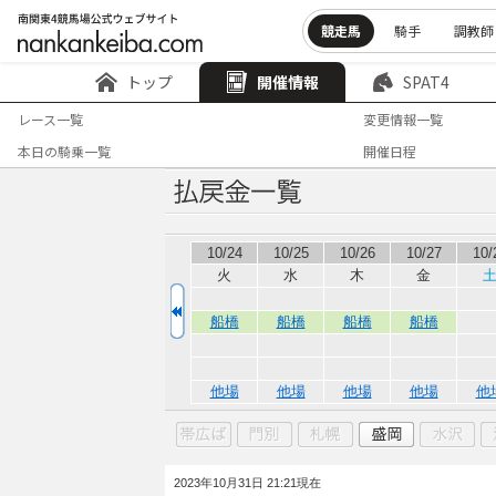
競走馬
騎手
調教師
トップ
開催情報
SPAT4
レース一覧
変更情報一覧
本日の騎乗一覧
開催日程
10/24
10/25
10/26
10/27
10/
火
水
木
金
船橋
船橋
船橋
船橋
他場
他場
他場
他場
他
2023年10月31日 21:21現在