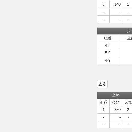
5
140
1
-
-
-
-
-
-
ワ
組番
金
4-5
5-9
4-9
単勝
組番
金額
人気
4
350
2
-
-
-
-
-
-