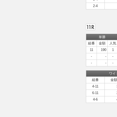
2-4
単勝
組番
金額
人気
11
190
1
-
-
-
-
-
-
ワイ
組番
金
4-11
6-11
4-6