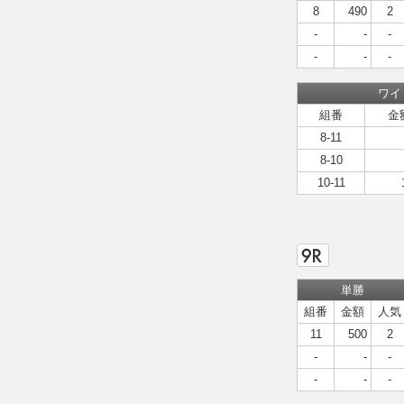
8
490
2
-
-
-
-
-
-
ワイ
組番
金
8-11
8-10
10-11
単勝
組番
金額
人気
11
500
2
-
-
-
-
-
-