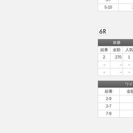
5-10
単勝
組番
金額
人気
2
270
1
-
-
-
-
-
-
ワイ
組番
金
2-9
2-7
7-9