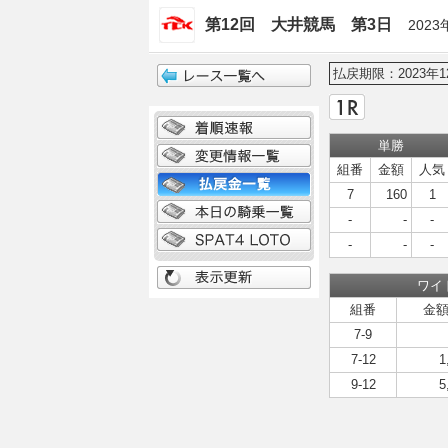
第12回 大井競馬 第3日
2023
払戻期限：2023年1
単勝
組番
金額
人気
7
160
1
-
-
-
-
-
-
ワイ
組番
金
7-9
7-12
1
9-12
5