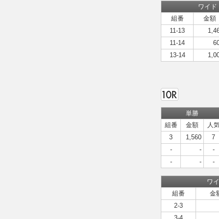
ワイド
組番
金額
11-13
1,4
11-14
6
13-14
1,0
単勝
組番
金額
人
3
1,560
7
-
-
-
-
-
-
ワ
組番
金
2-3
3-4