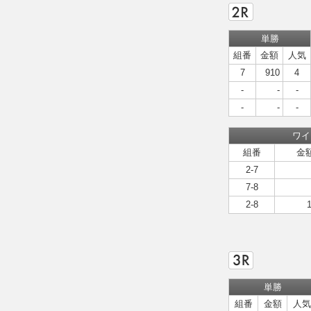
単勝
組番
金額
人気
7
910
4
-
-
-
-
-
-
ワイ
組番
金
2-7
7-8
2-8
単勝
組番
金額
人気