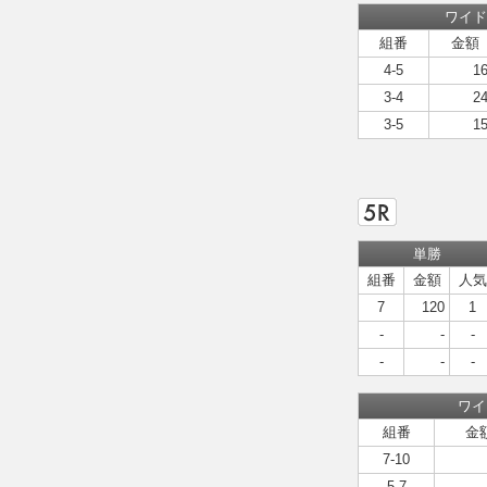
ワイド
組番
金額
4-5
1
3-4
2
3-5
1
単勝
組番
金額
人気
7
120
1
-
-
-
-
-
-
ワイ
組番
金
7-10
5-7