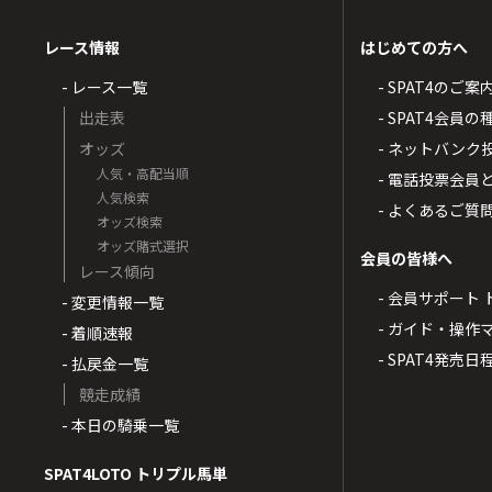
レース情報
はじめての方へ
- レース一覧
- SPAT4のご案
出走表
- SPAT4会員
オッズ
- ネットバンク
人気・高配当順
- 電話投票会員
人気検索
- よくあるご質
オッズ検索
オッズ賭式選択
会員の皆様へ
レース傾向
- 会員サポート 
- 変更情報一覧
- ガイド・操作
- 着順速報
- SPAT4発売日
- 払戻金一覧
競走成績
- 本日の騎乗一覧
SPAT4LOTO トリプル馬単