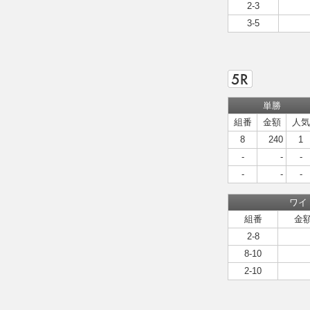
2-3
3-5
単勝
組番
金額
人気
8
240
1
-
-
-
-
-
-
ワイ
組番
金
2-8
8-10
2-10