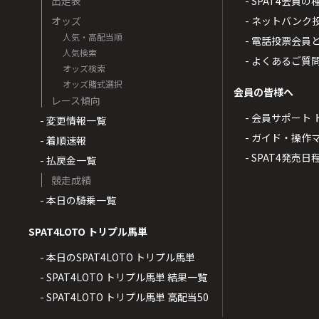
出走表
- SPAT4会員
オッズ
- ネットバンク
人気・高配当順
- 電話投票会員
人気検索
- よくあるご質
オッズ検索
オッズ賭式選択
会員の皆様へ
レース傾向
- 会員サポート 
- 変更情報一覧
- ガイド・操作
- 着順速報
- SPAT4発売日
- 払戻金一覧
競走成績
- 本日の騎乗一覧
SPAT4LOTO トリプル馬単
- 本日のSPAT4LOTO トリプル馬単
- SPAT4LOTO トリプル馬単 結果一覧
- SPAT4LOTO トリプル馬単 高配当50