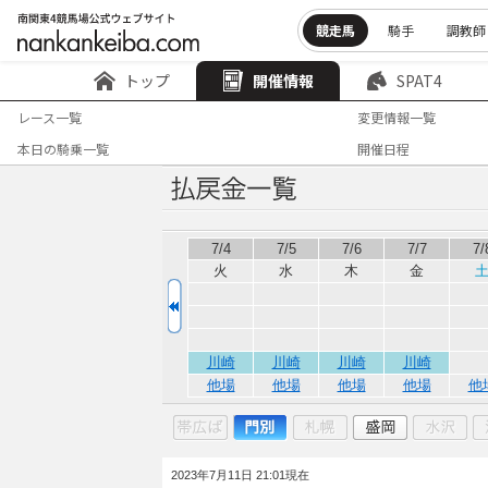
競走馬
騎手
調教師
トップ
開催情報
SPAT4
レース一覧
変更情報一覧
本日の騎乗一覧
開催日程
7/4
7/5
7/6
7/7
7/
火
水
木
金
川崎
川崎
川崎
川崎
他場
他場
他場
他場
他
2023年7月11日 21:01現在