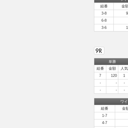
組番
金
3-8
9
6-8
3-6
1
単勝
組番
金額
人気
7
120
1
-
-
-
-
-
-
ワイ
組番
金
1-7
4-7