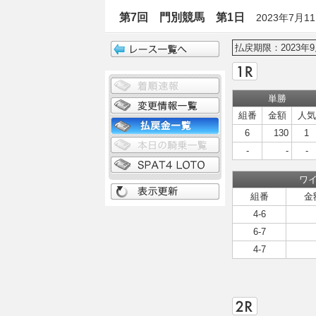
第7回 門別競馬 第1日
2023年7月1
払戻期限：2023年9
単勝
組番
金額
人気
6
130
1
-
-
-
ワ
組番
金
4-6
6-7
4-7