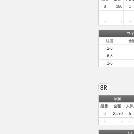
8
190
1
-
-
-
-
-
-
ワ
組番
金
2-8
6-8
2-6
単勝
組番
金額
人気
8
2,570
5
-
-
-
ワイ