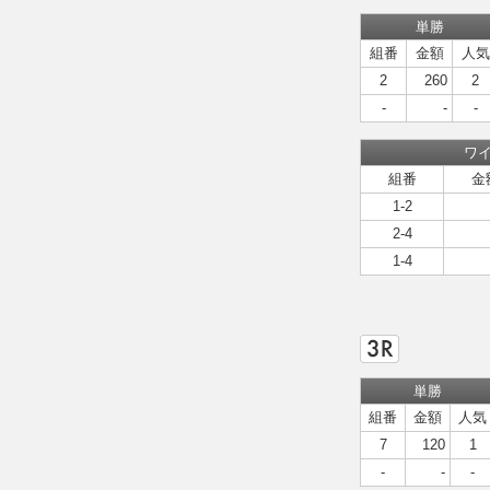
単勝
組番
金額
人気
2
260
2
-
-
-
ワ
組番
金
1-2
2-4
1-4
単勝
組番
金額
人気
7
120
1
-
-
-