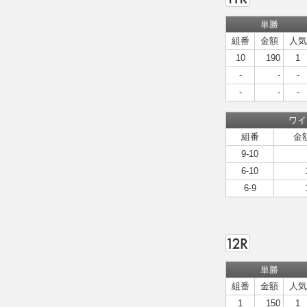
単勝
組番
金額
人気
10
190
1
-
-
-
-
-
-
ワイ
組番
金
9-10
6-10
6-9
単勝
組番
金額
人気
1
150
1