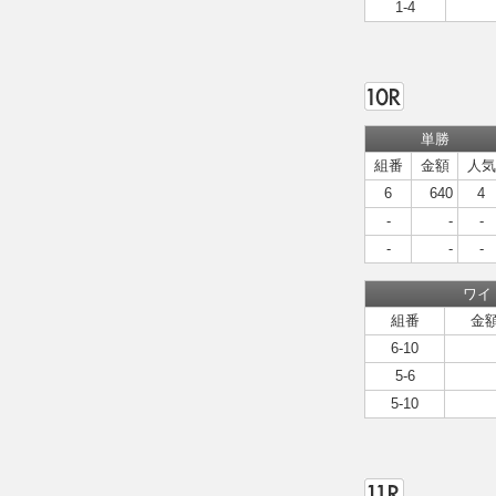
1-4
単勝
組番
金額
人気
6
640
4
-
-
-
-
-
-
ワイ
組番
金
6-10
5-6
5-10