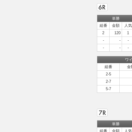
単勝
組番
金額
人気
2
120
1
-
-
-
-
-
-
ワ
組番
金
2-5
2-7
5-7
単勝
組番
金額
人気