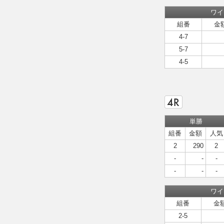
ワイ
組番
金
4-7
5-7
4-5
単勝
組番
金額
人気
2
290
2
-
-
-
-
-
-
ワイ
組番
金
2-5