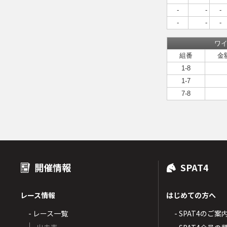
-
-
-
-
-
-
ワ
組番
金
1-8
1-7
7-8
開催情報
SPAT4
レース情報
はじめての方へ
- レース一覧
- SPAT4のご案