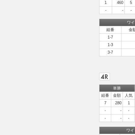
1
460
5
-
-
-
ワイ
組番
金
1-7
1-3
3-7
単勝
組番
金額
人気
7
280
1
-
-
-
-
-
-
ワイ