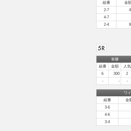
組番
金
2-7
4
4-7
2-4
9
単勝
組番
金額
人気
6
300
2
-
-
-
ワ
組番
金
3-6
4-6
3-4