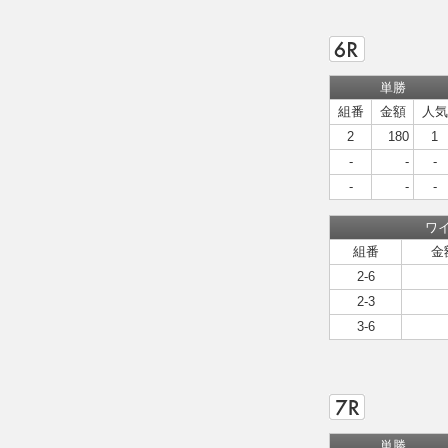
単勝
組番
金額
人気
2
180
1
-
-
-
-
-
-
ワ
組番
金
2-6
2-3
3-6
単勝