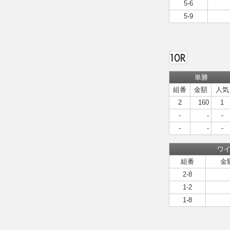
5-6
5-9
単勝
組番
金額
人気
2
160
1
-
-
-
-
-
-
ワ
組番
金
2-8
1-2
1-8