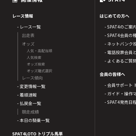
レース情報
はじめての方へ
- レース一覧
- SPAT4のご案
出走表
- SPAT4会員
オッズ
- ネットバンク
人気・高配当順
- 電話投票会員
人気検索
- よくあるご質
オッズ検索
オッズ賭式選択
会員の皆様へ
レース傾向
- 会員サポート 
- 変更情報一覧
- ガイド・操作
- 着順速報
- SPAT4発売日
- 払戻金一覧
競走成績
- 本日の騎乗一覧
SPAT4LOTO トリプル馬単