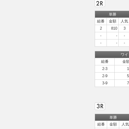
単勝
組番
金額
人気
2
810
3
-
-
-
-
-
-
ワイ
組番
金
2-3
1
2-9
5
3-9
7
単勝
組番
金額
人気