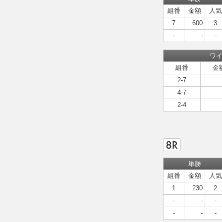
組番
金額
人気
7
600
3
-
-
-
ワ
組番
金
2-7
4-7
2-4
単勝
組番
金額
人気
1
230
2
-
-
-
-
-
-