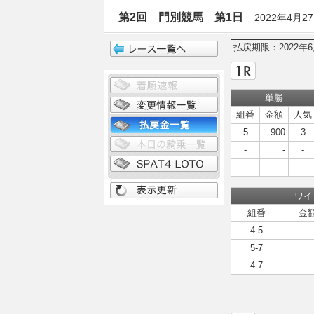
第2回 門別競馬 第1日
2022年4月2
払戻期限：2022年6
単勝
組番
金額
人気
5
900
3
-
-
-
-
-
-
ワイ
組番
金
4-5
5-7
4-7