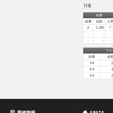
単勝
組番
金額
人
8
2,280
7
-
-
-
-
-
-
ワイ
組番
金
3-8
2
8-9
3
3-9
2
開催情報
SPAT4