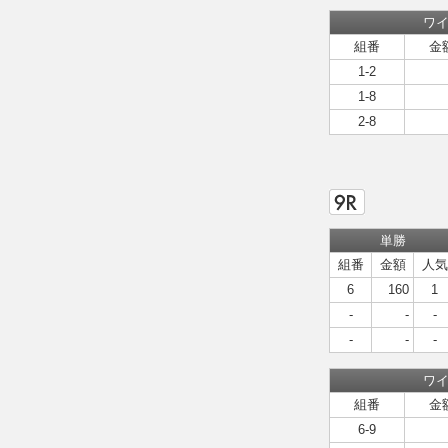
ワ
組番
金
1-2
1-8
2-8
単勝
組番
金額
人気
6
160
1
-
-
-
-
-
-
ワ
組番
金
6-9