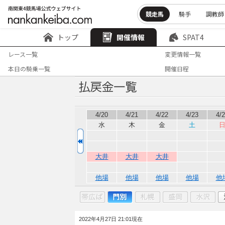
競走馬
騎手
調教師
トップ
開催情報
SPAT4
レース一覧
変更情報一覧
本日の騎乗一覧
開催日程
4/20
4/21
4/22
4/23
4/
水
木
金
土
大井
大井
大井
他場
他場
他場
他場
他
2022年4月27日 21:01現在