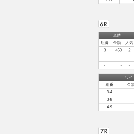
単勝
組番
金額
人気
3
450
2
-
-
-
-
-
-
ワイ
組番
金
3-4
3-9
4-9