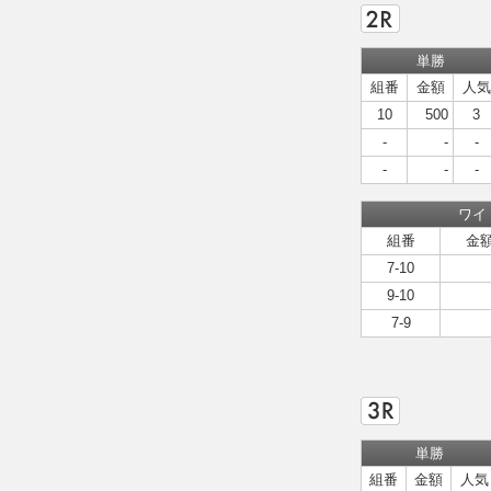
単勝
組番
金額
人気
10
500
3
-
-
-
-
-
-
ワイ
組番
金
7-10
9-10
7-9
単勝
組番
金額
人気