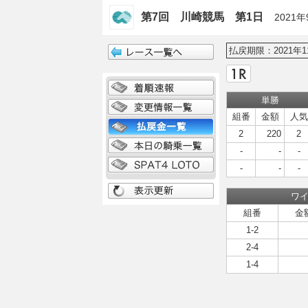
第7回 川崎競馬 第1日
2021年
払戻期限：2021年1
単勝
組番
金額
人気
2
220
2
-
-
-
-
-
-
ワ
組番
金
1-2
2-4
1-4