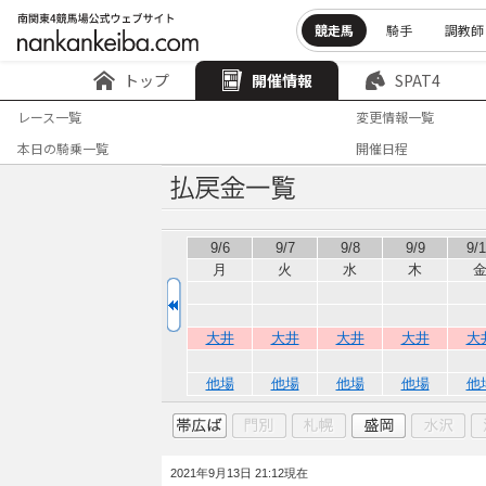
競走馬
騎手
調教師
トップ
開催情報
SPAT4
レース一覧
変更情報一覧
本日の騎乗一覧
開催日程
9/6
9/7
9/8
9/9
9/
月
火
水
木
大井
大井
大井
大井
大
他場
他場
他場
他場
他
2021年9月13日 21:12現在