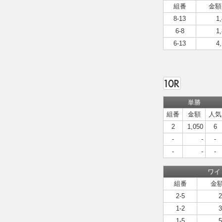
組番
金額
8-13
1
6-8
1
6-13
4
単勝
組番
金額
人気
2
1,050
6
-
-
-
-
-
-
ワイ
組番
金
2-5
2
1-2
3
1-5
5