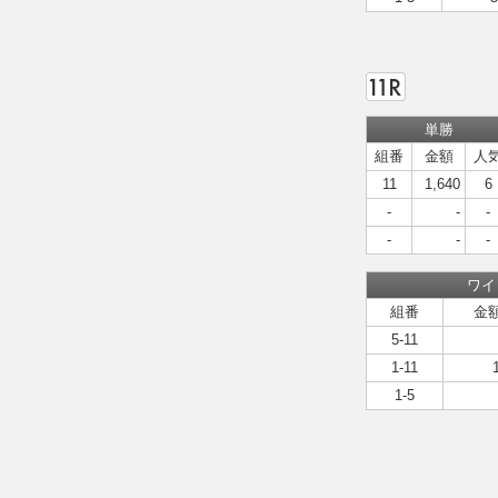
単勝
組番
金額
人
11
1,640
6
-
-
-
-
-
-
ワイ
組番
金
5-11
1-11
1-5