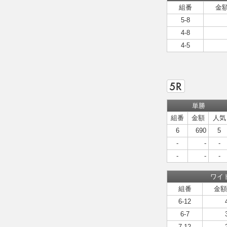
組番
金
5-8
4-8
4-5
単勝
組番
金額
人気
6
690
5
-
-
-
-
-
-
ワイ
組番
金額
6-12
6-7
7-12