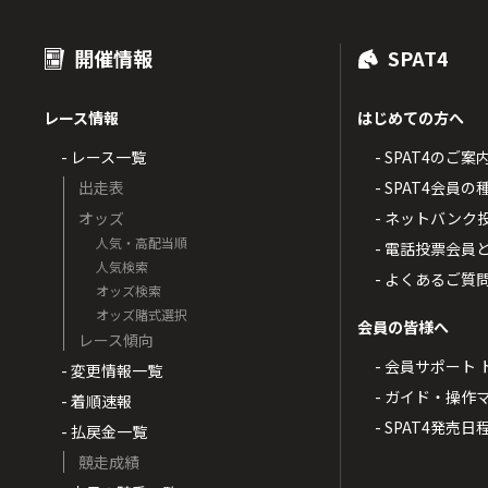
開催情報
SPAT4
レース情報
はじめての方へ
- レース一覧
- SPAT4のご案
出走表
- SPAT4会員
オッズ
- ネットバンク
人気・高配当順
- 電話投票会員
人気検索
- よくあるご質
オッズ検索
オッズ賭式選択
会員の皆様へ
レース傾向
- 会員サポート 
- 変更情報一覧
- ガイド・操作
- 着順速報
- SPAT4発売日
- 払戻金一覧
競走成績