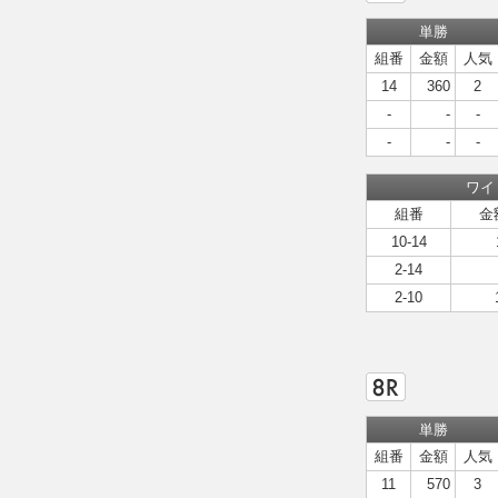
単勝
組番
金額
人気
14
360
2
-
-
-
-
-
-
ワイ
組番
金
10-14
2-14
2-10
単勝
組番
金額
人気
11
570
3