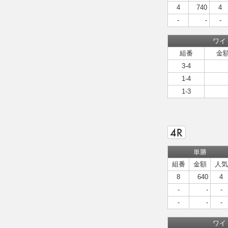
4
740
4
-
-
-
ワイ
組番
金
3-4
1-4
1-3
単勝
組番
金額
人気
8
640
4
-
-
-
-
-
-
ワイ