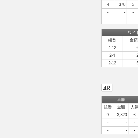
4
370
3
-
-
-
-
-
-
ワイ
組番
金額
4-12
2-4
2-12
単勝
組番
金額
人
9
3,320
6
-
-
-
-
-
-