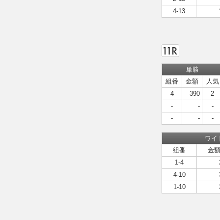
4-13
単勝
組番
金額
人気
4
390
2
-
-
-
-
-
-
ワイ
組番
金
1-4
4-10
1-10