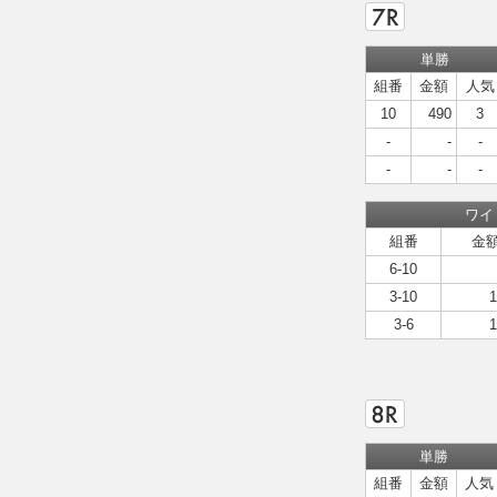
単勝
組番
金額
人気
10
490
3
-
-
-
-
-
-
ワイ
組番
金
6-10
3-10
1
3-6
1
単勝
組番
金額
人気