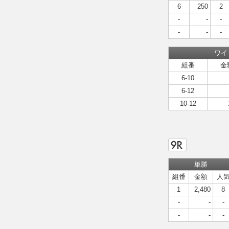
6
250
2
-
-
-
-
-
-
ワイ
組番
金
6-10
6-12
10-12
単勝
組番
金額
人
1
2,480
8
-
-
-
-
-
-