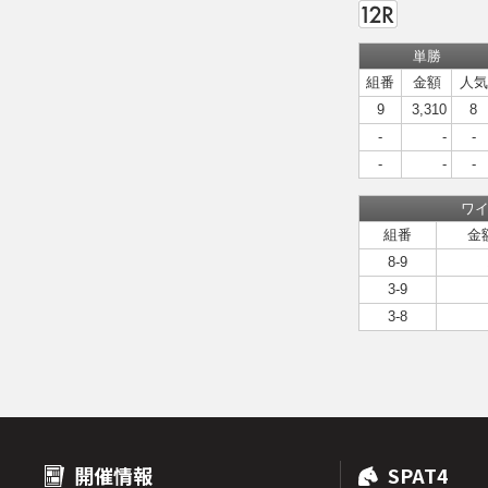
単勝
組番
金額
人気
9
3,310
8
-
-
-
-
-
-
ワ
組番
金
8-9
3-9
3-8
開催情報
SPAT4