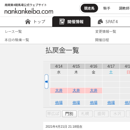
競走馬
騎手
調教師
トップ
開催情報
SPAT4
レース一覧
変更情報一覧
本日の騎乗一覧
開催日程
4/14
4/15
4/16
4/17
4/
水
木
金
土
大井
大井
大井
他場
他場
他場
他場
他
2021年4月21日 21:18現在