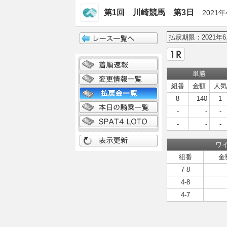
第1回 川崎競馬 第3日
2021年
払戻期限：2021年6
単勝
組番
金額
人気
8
140
1
-
-
-
-
-
-
ワ
組番
金
7-8
4-8
4-7