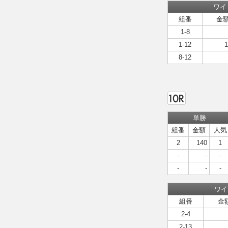
ワイ
組番
金
1-8
1-12
1
8-12
単勝
組番
金額
人気
2
140
1
-
-
-
-
-
-
ワイ
組番
金
2-4
2-13