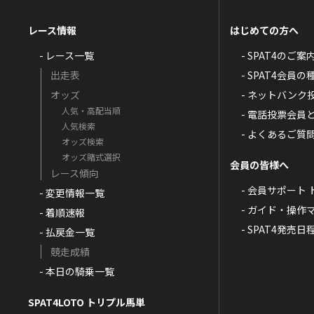
レース情報
はじめての方へ
- レース一覧
- SPAT4のご案
出走表
- SPAT4会員
オッズ
- ネットバンク
人気・高配当順
- 電話投票会員
人気検索
- よくあるご質
オッズ検索
オッズ賭式選択
会員の皆様へ
レース傾向
- 会員サポート 
- 変更情報一覧
- ガイド・操作
- 着順速報
- SPAT4発売日
- 払戻金一覧
競走成績
- 本日の騎乗一覧
SPAT4LOTO トリプル馬単