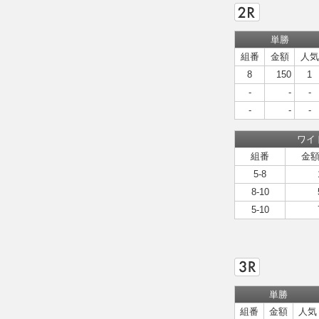
単勝
組番
金額
人気
8
150
1
-
-
-
-
-
-
ワイ
組番
金
5-8
8-10
5-10
単勝
組番
金額
人気