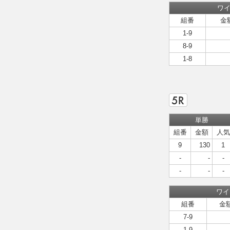
ワ
組番
金
1-9
8-9
1-8
単勝
組番
金額
人気
9
130
1
-
-
-
-
-
-
ワイ
組番
金
7-9
1-9