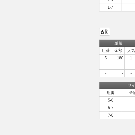
1-7
単勝
組番
金額
人気
5
180
1
-
-
-
-
-
-
ワ
組番
金
5-8
5-7
7-8