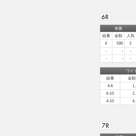
単勝
組番
金額
人気
6
590
3
-
-
-
-
-
-
ワイ
組番
金額
4-6
1
6-10
2
4-10
4