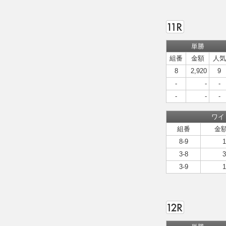
単勝
組番
金額
人気
8
2,920
9
-
-
-
-
-
-
ワイ
組番
金
8-9
1
3-8
3
3-9
1