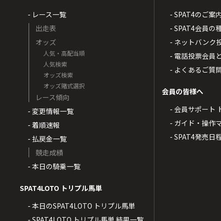
- レース一覧
- SPAT4のご案
出走表
- SPAT4会員
オッズ
- ネットバンク
人気・高配当順
- 電話投票会員
人気検索
- よくあるご質
オッズ検索
オッズ賭式選択
会員の皆様へ
レース傾向
- 会員サポート 
- 変更情報一覧
- ガイド・操作
- 着順速報
- SPAT4発売日
- 払戻金一覧
競走成績
- 本日の騎乗一覧
SPAT4LOTO トリプル馬単
- 本日のSPAT4LOTO トリプル馬単
- SPAT4LOTO トリプル馬単 結果一覧