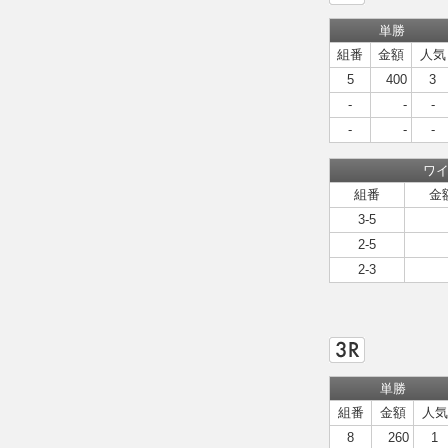
単勝
組番
金額
人気
5
400
3
-
-
-
-
-
-
ワ
組番
金
3-5
2-5
2-3
単勝
組番
金額
人気
8
260
1