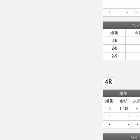
-
-
-
-
-
-
ワ
組番
金
8-9
2-8
2-9
単勝
組番
金額
人
8
1,100
6
-
-
-
-
-
-
ワイ