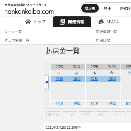
競走馬
騎手
調教師
トップ
開催情報
SPAT4
レース一覧
変更情報一覧
本日の騎乗一覧
開催日程
2/23
2/24
2/25
2/26
2/
火
水
木
金
浦和
浦和
浦和
浦和
他場
他場
他場
他場
他
2021年3月2日 21:20現在