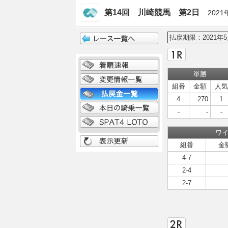
第14回 川崎競馬 第2日
2021
払戻期限：2021年5
単勝
組番
金額
人気
4
270
1
-
-
-
ワ
組番
金
4-7
2-4
2-7