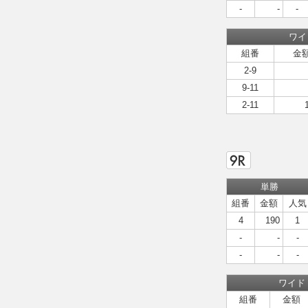
-
-
-
ワイ
組番
金
2-9
9-11
2-11
単勝
組番
金額
人気
4
190
1
-
-
-
-
-
-
ワイド
組番
金額