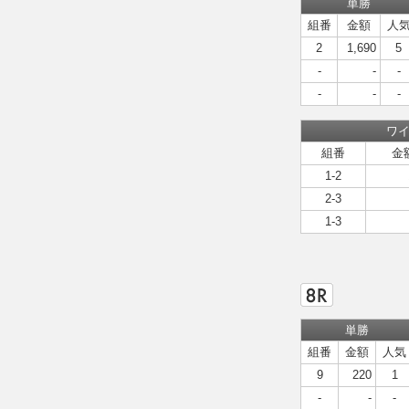
単勝
組番
金額
人
2
1,690
5
-
-
-
-
-
-
ワ
組番
金
1-2
2-3
1-3
単勝
組番
金額
人気
9
220
1
-
-
-