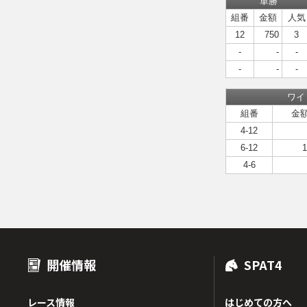
単勝
組番
金額
人気
12
750
3
-
-
-
-
-
-
ワイ
組番
金
4-12
6-12
1
4-6
開催情報
SPAT4
レース情報
はじめての方へ