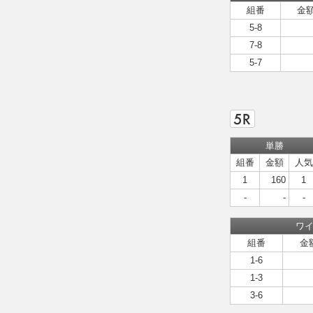
組番
金
5-8
7-8
5-7
単勝
組番
金額
人気
1
160
1
-
-
-
ワ
組番
金
1-6
1-3
3-6