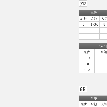
単勝
組番
金額
人
6
1,090
8
-
-
-
-
-
-
ワイ
組番
金額
6-10
1
6-8
1
8-10
1
単勝
組番
金額
人気