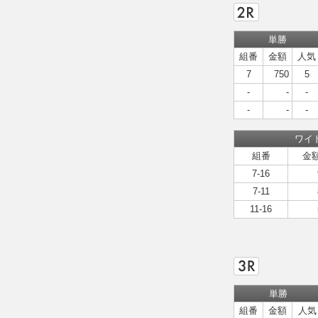
単勝
組番
金額
人気
7
750
5
-
-
-
-
-
-
ワイ
組番
金
7-16
7-11
11-16
単勝
組番
金額
人気