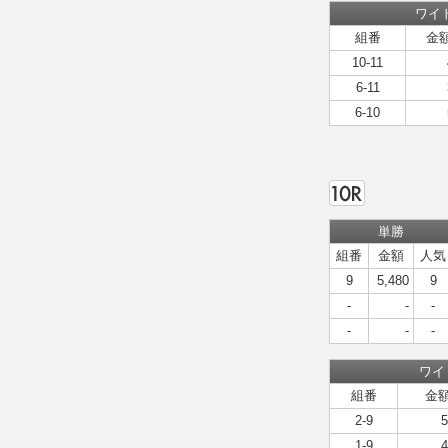
ワイ
組番
金
10-11
6-11
6-10
単勝
組番
金額
人気
9
5,480
9
-
-
-
-
-
-
ワイ
組番
金
2-9
5
1-9
4