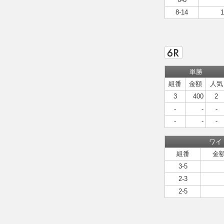
8-14
1
単勝
組番
金額
人気
3
400
2
-
-
-
-
-
-
ワイ
組番
金
3-5
2-3
2-5