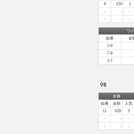
9
210
1
-
-
-
-
-
-
ワ
組番
金
1-9
7-9
1-7
単勝
組番
金額
人気
11
520
3
-
-
-
-
-
-