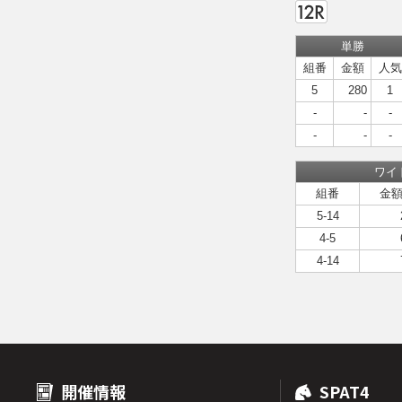
単勝
組番
金額
人気
5
280
1
-
-
-
-
-
-
ワイ
組番
金
5-14
4-5
4-14
開催情報
SPAT4