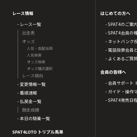
レース情報
はじめての方へ
- レース一覧
- SPAT4のご案
出走表
- SPAT4会員
オッズ
- ネットバンク
人気・高配当順
- 電話投票会員
人気検索
- よくあるご質
オッズ検索
オッズ賭式選択
会員の皆様へ
レース傾向
- 会員サポート 
- 変更情報一覧
- ガイド・操作
- 着順速報
- SPAT4発売日
- 払戻金一覧
競走成績
- 本日の騎乗一覧
SPAT4LOTO トリプル馬単