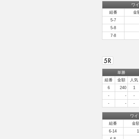
ワ
組番
金
5-7
5-8
7-8
単勝
組番
金額
人気
6
240
1
-
-
-
-
-
-
ワイ
組番
金
6-14
1
6-8