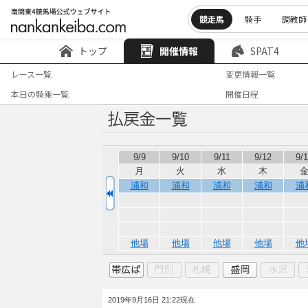
競走馬
騎手
調教師
トップ
開催情報
SPAT4
レース一覧
変更情報一覧
本日の騎乗一覧
開催日程
9/9
9/10
9/11
9/12
9/
月
火
水
木
浦和
浦和
浦和
浦和
浦
他場
他場
他場
他場
他
2019年9月16日 21:22現在