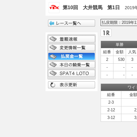
第10回 大井競馬 第1日
2019
払戻期限：2019年1
単勝
組番
金額
人気
2
530
3
-
-
-
-
-
-
ワイ
組番
金
2-3
2-12
2
3-12
3