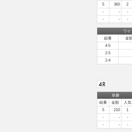
5
360
2
-
-
-
-
-
-
ワイ
組番
金
4-5
2-5
2-4
単勝
組番
金額
人気
5
210
1
-
-
-
-
-
-