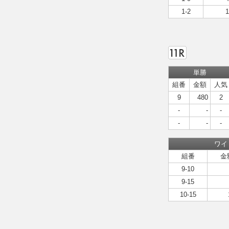
1-2
1
単勝
組番
金額
人気
9
480
2
-
-
-
-
-
-
ワイ
組番
金
9-10
9-15
10-15