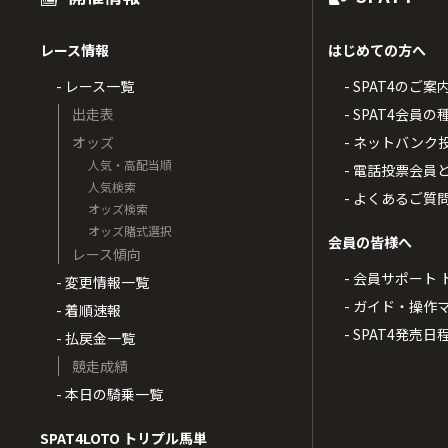
レース情報
はじめての方へ
- レース一覧
- SPAT4のご案
出走表
- SPAT4会員
オッズ
- ネットバンク
人気・高配当順
- 電話投票会員
人気検索
- よくあるご質
オッズ検索
オッズ賭式選択
会員の皆様へ
レース傾向
- 会員サポート 
- 変更情報一覧
- ガイド・操作
- 着順速報
- SPAT4発売日
- 払戻金一覧
競走成績
- 本日の騎乗一覧
SPAT4LOTO トリプル馬単