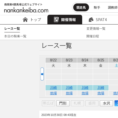
競走馬
騎手
調教師
トップ
開催情報
SPAT4
レース一覧
変更情報一覧
本日の騎乗一覧
開催日程
8/22
8/23
8/24
8/25
8/
火
水
木
金
川崎
川崎
川崎
川崎
他場
他場
他場
他場
他
2023年10月30日 08:43現在