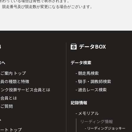
終わっている場合は青色で表示されます。
、競走番号及び競走数が変更になる場合がございます。
4
データBOX
方へ
データ検索
4のご案内 トップ
- 競走馬検索
T4会員の種類と特徴
- 騎手・調教師検索
トバンク投票サービス会員とは
- 過去レース検索
票会員とは
記録情報
るご質問
- メモリアル
へ
リーディング情報
- リーディングジョッキー
ポート トップ