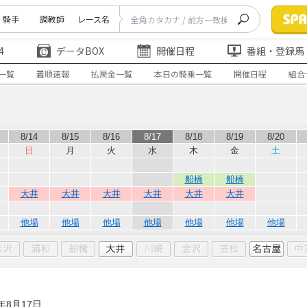
騎手
調教師
レース名
4
データBOX
開催日程
番組・登録馬
一覧
着順速報
払戻金一覧
本日の騎乗一覧
開催日程
組合
8/14
8/15
8/16
8/17
8/18
8/19
8/20
日
月
火
水
木
金
土
船橋
船橋
大井
大井
大井
大井
大井
大井
他場
他場
他場
他場
他場
他場
他場
2年8月17日