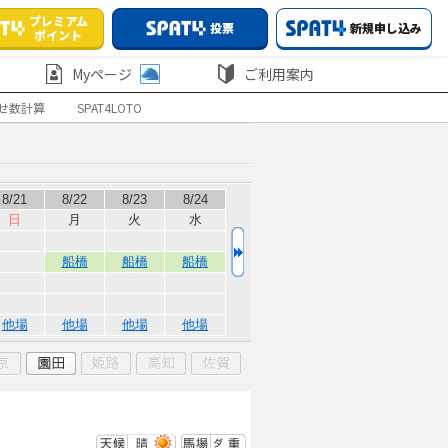
プレミアム
投票
新規申し込み
ポイント
Myページ
ご利用案内
せ数計算
SPAT4LOTO
8/21
8/22
8/23
8/24
日
月
火
水
船橋
船橋
船橋
他場
他場
他場
他場