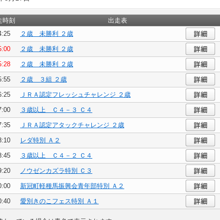
走時刻
出走表
4:25
２歳 未勝利 ２歳
5:00
２歳 未勝利 ２歳
5:28
２歳 未勝利 ２歳
5:55
２歳 ３組 ２歳
6:25
ＪＲＡ認定フレッシュチャレンジ ２歳
7:00
３歳以上 Ｃ４－３ Ｃ４
7:35
ＪＲＡ認定アタックチャレンジ ２歳
8:10
レダ特別 Ａ２
8:45
３歳以上 Ｃ４－２ Ｃ４
9:20
ノウゼンカズラ特別 Ｃ３
0:00
新冠町軽種馬振興会青年部特別 Ａ２
0:40
愛別きのこフェス特別 Ａ１