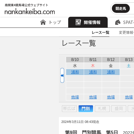
競走馬
トップ
開催情報
SPAT
レース一覧
変更情報
8/10
8/11
8/12
8/13
水
木
金
土
浦和
浦和
浦和
他場
他場
他場
他場
2024年3月11日 08:43現在
第9回 門別競馬 第5日
202