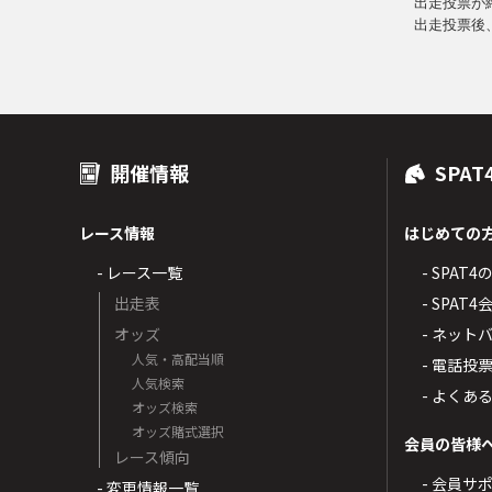
出走投票が
出走投票後
開催情報
SPAT
レース情報
はじめての
- レース一覧
- SPAT
出走表
- SPA
オッズ
- ネッ
人気・高配当順
- 電話投
人気検索
- よくあ
オッズ検索
オッズ賭式選択
会員の皆様
レース傾向
- 会員サ
- 変更情報一覧