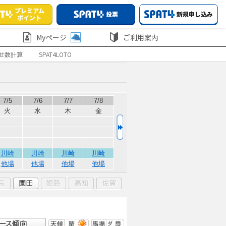
プレミアム
投票
新規申し込み
ポイント
Myページ
ご利用案内
せ数計算
SPAT4LOTO
7/5
7/6
7/7
7/8
火
水
木
金
川崎
川崎
川崎
川崎
他場
他場
他場
他場