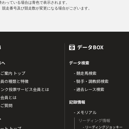
終わっている場合は青色で表示されます。
、競走番号及び競走数が変更になる場合がございます。
4
データBOX
方へ
データ検索
4のご案内 トップ
- 競走馬検索
T4会員の種類と特徴
- 騎手・調教師検索
トバンク投票サービス会員とは
- 過去レース検索
票会員とは
記録情報
るご質問
- メモリアル
へ
リーディング情報
- リーディングジョッキー
ポート トップ