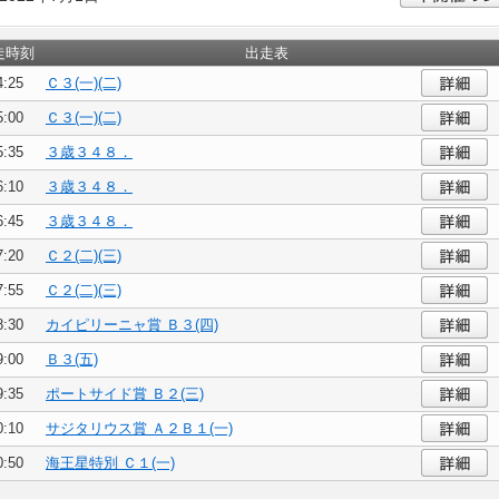
走時刻
出走表
4:25
Ｃ３(一)(二)
5:00
Ｃ３(一)(二)
5:35
３歳３４８．
6:10
３歳３４８．
6:45
３歳３４８．
7:20
Ｃ２(二)(三)
7:55
Ｃ２(二)(三)
8:30
カイピリーニャ賞 Ｂ３(四)
9:00
Ｂ３(五)
9:35
ポートサイド賞 Ｂ２(三)
0:10
サジタリウス賞 Ａ２Ｂ１(一)
0:50
海王星特別 Ｃ１(一)