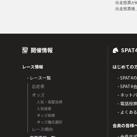
出走投票が
出走投票後
開催情報
SPAT
レース情報
はじめての
- レース一覧
- SPAT
出走表
- SPA
オッズ
- ネッ
人気・高配当順
- 電話投
人気検索
- よくあ
オッズ検索
オッズ賭式選択
会員の皆様
レース傾向
- 会員サ