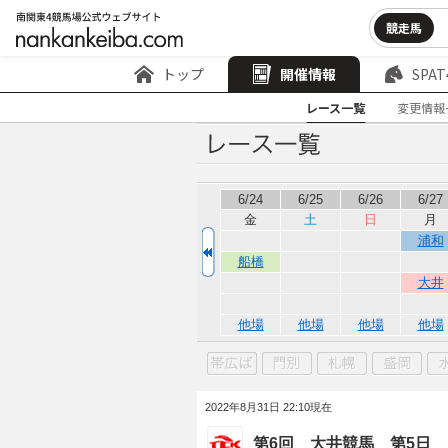
競走馬
トップ
開催情報
SPAT
レース一覧
変更情報
6/24
6/25
6/26
6/27
金
土
日
月
浦和
船橋
大井
他場
他場
他場
他場
2022年8月31日 22:10現在
第6回 大井競馬 第5日