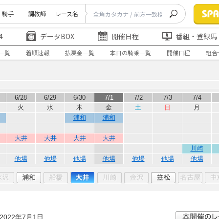
騎手
調教師
レース名
4
データBOX
開催日程
番組・登録馬
一覧
着順速報
払戻金一覧
本日の騎乗一覧
開催日程
組合
6/28
6/29
6/30
7/1
7/2
7/3
7/4
火
水
木
金
土
日
月
浦和
浦和
大井
大井
大井
大井
川崎
他場
他場
他場
他場
他場
他場
他場
2022年7月1日