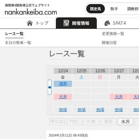
競走馬
騎手
調教師
トップ
開催情報
SPAT4
レース一覧
変更情報一覧
本日の騎乗一覧
開催日程
12/24
12/25
12/26
12/27
12/
金
土
日
月
浦和
大井
大井
大
他場
他場
他場
他場
他
2024年3月11日 08:43現在