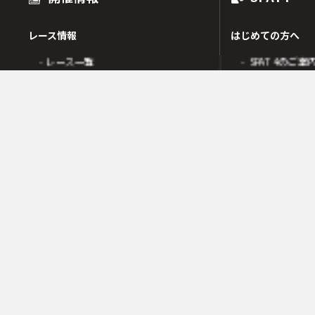
レース情報
はじめての方へ
- レース一覧
- SPAT4のご案
出走表
- SPAT4会員
オッズ
- ネットバンク
人気・高配当順
- 電話投票会員
人気検索
- よくあるご質
オッズ検索
オッズ賭式選択
会員の皆様へ
レース傾向
- 会員サポート 
- 変更情報一覧
- ガイド・操作
- 着順速報
- SPAT4発売日
- 払戻金一覧
競走成績
- 本日の騎乗一覧
SPAT4LOTO トリプル馬単