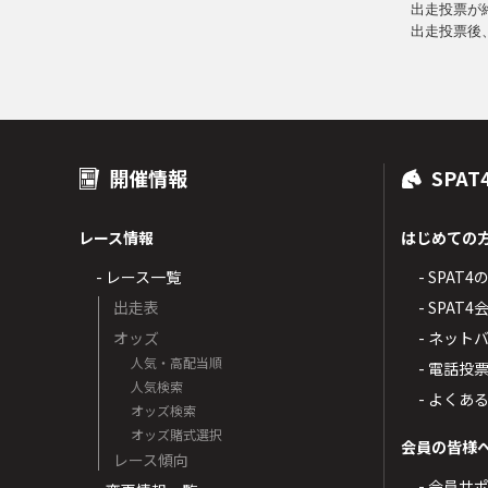
出走投票が
出走投票後
開催情報
SPAT
レース情報
はじめての
- レース一覧
- SPAT
出走表
- SPA
オッズ
- ネッ
人気・高配当順
- 電話投
人気検索
- よくあ
オッズ検索
オッズ賭式選択
会員の皆様
レース傾向
- 会員サ