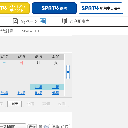
プレミアム
投票
新規申し込み
ポイント
Myページ
ご利用案内
せ数計算
SPAT4LOTO
4/17
4/18
4/19
4/20
土
日
月
火
川崎
川崎
他場
他場
他場
他場