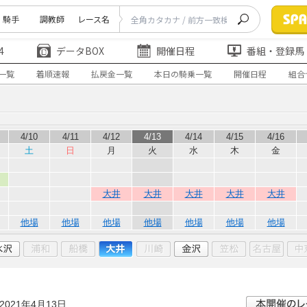
騎手
調教師
レース名
4
データBOX
開催日程
番組・登録馬
一覧
着順速報
払戻金一覧
本日の騎乗一覧
開催日程
組合
4/10
4/11
4/12
4/13
4/14
4/15
4/16
土
日
月
火
水
木
金
大井
大井
大井
大井
大井
他場
他場
他場
他場
他場
他場
他場
2021年4月13日