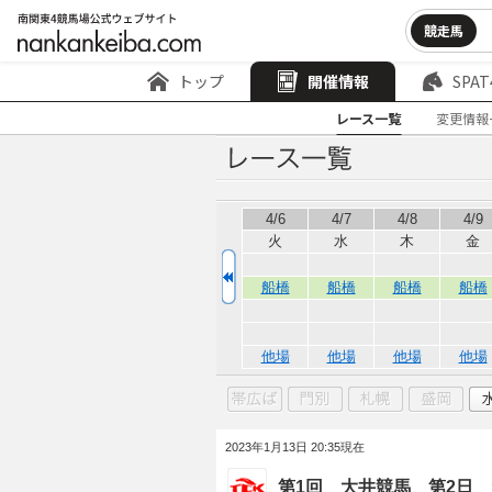
競走馬
トップ
開催情報
SPAT
レース一覧
変更情報
4/6
4/7
4/8
4/9
火
水
木
金
船橋
船橋
船橋
船橋
他場
他場
他場
他場
2023年1月13日 20:35現在
第1回 大井競馬 第2日