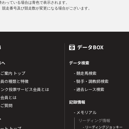
終わっている場合は青色で表示されます。
、競走番号及び競走数が変更になる場合がございます。
4
データBOX
方へ
データ検索
4のご案内 トップ
- 競走馬検索
T4会員の種類と特徴
- 騎手・調教師検索
トバンク投票サービス会員とは
- 過去レース検索
票会員とは
記録情報
るご質問
- メモリアル
へ
リーディング情報
- リーディングジョッキー
ポート トップ