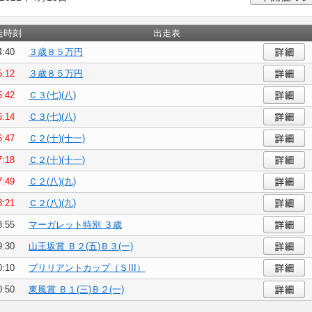
走時刻
出走表
4:40
３歳８５万円
5:12
３歳８５万円
5:42
Ｃ３(七)(八)
6:14
Ｃ３(七)(八)
6:47
Ｃ２(十)(十一)
7:18
Ｃ２(十)(十一)
7:49
Ｃ２(八)(九)
8:21
Ｃ２(八)(九)
8:55
マーガレット特別 ３歳
9:30
山王坂賞 Ｂ２(五)Ｂ３(一)
0:10
ブリリアントカップ（ＳIII）
0:50
東風賞 Ｂ１(三)Ｂ２(一)