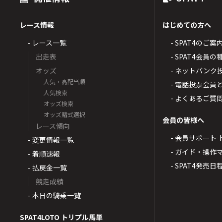
レース情報
はじめての方へ
- レース一覧
- SPAT4のご案
出走表
- SPAT4会員
オッズ
- ネットバンク
人気・高配当順
- 電話投票会員
人気検索
- よくあるご質
オッズ検索
オッズ賭式選択
会員の皆様へ
レース傾向
- 会員サポート 
- 変更情報一覧
- ガイド・操作
- 着順速報
- SPAT4発売日
- 払戻金一覧
競走成績
- 本日の騎乗一覧
SPAT4LOTO トリプル馬単