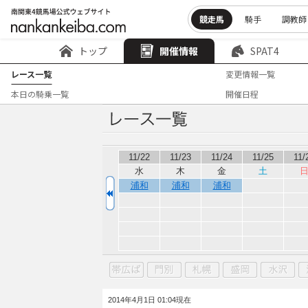
競走馬
騎手
調教師
トップ
開催情報
SPAT4
レース一覧
変更情報一覧
本日の騎乗一覧
開催日程
11/22
11/23
11/24
11/25
11/
水
木
金
土
浦和
浦和
浦和
2014年4月1日 01:04現在