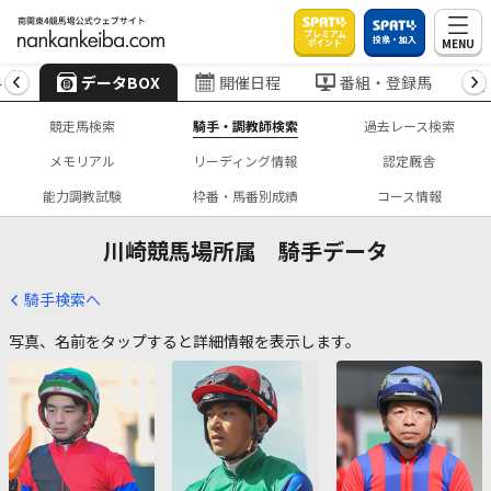
プレミアム
投票・加入
MENU
ポイント
4
データBOX
開催日程
番組・登録馬
競走馬検索
騎手・調教師検索
過去レース検索
メモリアル
リーディング情報
認定厩舎
能力調教試験
枠番・馬番別成績
コース情報
川崎競馬場所属 騎手データ
騎手検索へ
写真、名前をタップすると詳細情報を表示します。