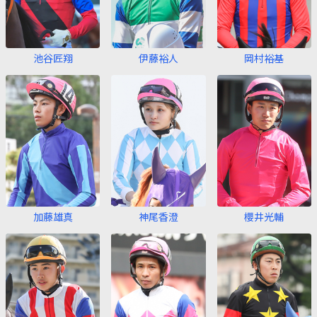
池谷匠翔
伊藤裕人
岡村裕基
加藤雄真
神尾香澄
櫻井光輔