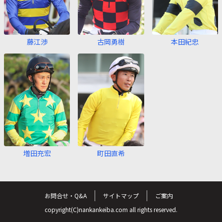
藤江渉
古岡勇樹
本田紀忠
増田充宏
町田直希
お問合せ・Q&A
サイトマップ
ご案内
copyright(C)nankankeiba.com all rights reserved.