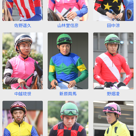
佐野遥久
山林堂信彦
田中涼
中越琉世
新原周馬
野畑凌