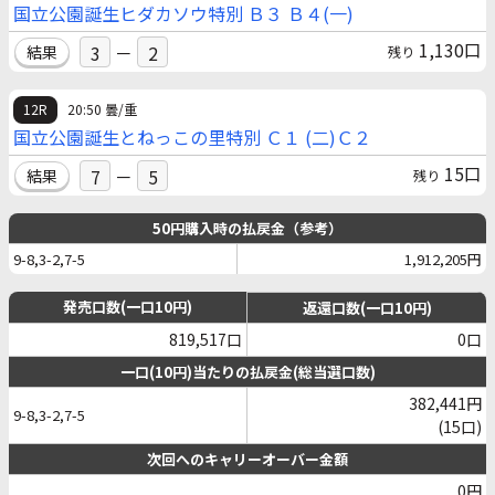
国立公園誕生ヒダカソウ特別 Ｂ３ Ｂ４(一)
1,130口
3
－
2
結果
残り
12R
20:50 曇/重
国立公園誕生とねっこの里特別 Ｃ１ (二)Ｃ２
15口
7
－
5
結果
残り
50円購入時の払戻金（参考）
9-8,3-2,7-5
1,912,205円
発売口数(一口10円)
返還口数(一口10円)
819,517口
0口
一口(10円)当たりの払戻金(総当選口数)
382,441円
9-8,3-2,7-5
(15口)
次回へのキャリーオーバー金額
0円