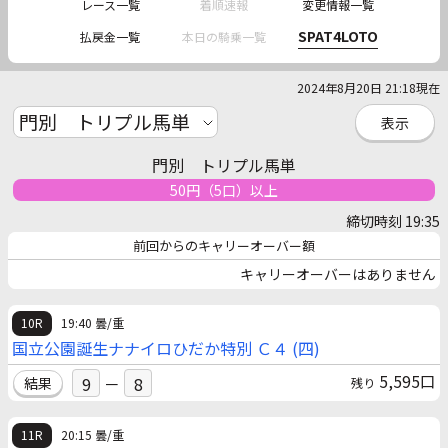
レース一覧
着順速報
変更情報一覧
SPAT4LOTO
払戻金一覧
本日の騎乗一覧
2024年8月20日 21:18現在
門別 トリプル馬単
50円（5口）以上
締切時刻 19:35
前回からのキャリーオーバー額
キャリーオーバーはありません
10R
19:40 曇/重
国立公園誕生ナナイロひだか特別 Ｃ４ (四)
5,595口
9
－
8
結果
残り
11R
20:15 曇/重