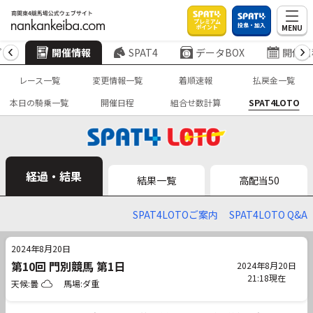
プレミアム
投票・加入
MENU
ポイント
プ
開催情報
SPAT4
データBOX
開催日
レース一覧
変更情報一覧
着順速報
払戻金一覧
本日の騎乗一覧
開催日程
組合せ数計算
SPAT4LOTO
経過・結果
結果一覧
高配当50
SPAT4LOTOご案内
SPAT4LOTO Q&A
2024年8月20日
第10回 門別競馬 第1日
2024年8月20日
21:18現在
天候:曇
馬場:ダ重