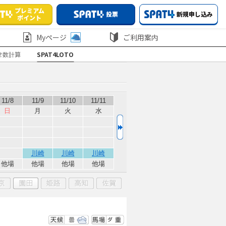
プレミアム
投票
新規申し込み
ポイント
Myページ
ご利用案内
せ数計算
SPAT4LOTO
11/8
11/9
11/10
11/11
日
月
火
水
川崎
川崎
川崎
他場
他場
他場
他場