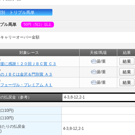
門別 トリプル馬単
プル馬単
50円（5口）以上
のキャリーオーバー金額
対象レース
天候/馬場
結果
5
曇
/重
援に感謝！２０回ＪＢＣ賞 Ｃ３
0
曇
/重
のＪＢＣは金沢＆門別賞 Ａ３
5
曇
/重
フェーヴル・プレミアム Ａ１
時の払戻金（参考）
4-3,8-12,2-1
口10円)
口10円)
)当たりの払戻金
4-3,8-12,2-1
)