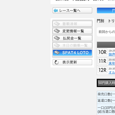
門別 トリ
前回から
19:2
御声
20:0
来年
20:3
オル
50円購入
発売口数(一
返還口数(一
一口(10円
(総当選口数