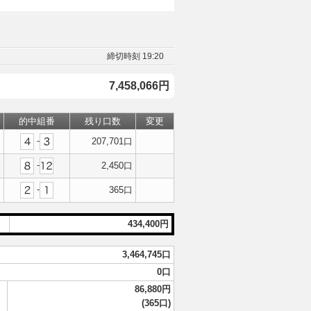
締切時刻 19:20
7,458,066円
的中組番
残り口数
変更
‐
207,701口
‐
2,450口
‐
365口
434,400円
3,464,745口
0口
86,880円
(365口)