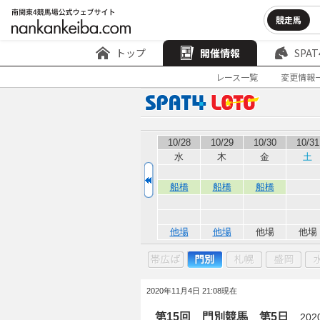
競走馬
トップ
開催情報
SPAT
レース一覧
変更情報
10/28
10/29
10/30
10/31
水
木
金
土
船橋
船橋
船橋
他場
他場
他場
他場
2020年11月4日 21:08現在
第15回 門別競馬 第5日
20