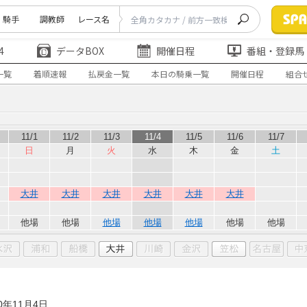
騎手
調教師
レース名
4
データBOX
開催日程
番組・登録馬
一覧
着順速報
払戻金一覧
本日の騎乗一覧
開催日程
組合
11/1
11/2
11/3
11/4
11/5
11/6
11/7
日
月
火
水
木
金
土
大井
大井
大井
大井
大井
大井
他場
他場
他場
他場
他場
他場
他場
20年11月4日