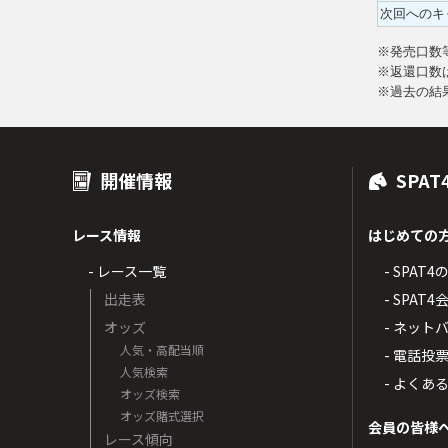
次回へのキ
※発売口数
※返還口数
※過去の結
開催情報
SPAT
レース情報
はじめての
- レース一覧
- SPAT
出走表
- SPA
オッズ
- ネッ
人気・高配当順
- 電話投
人気検索
- よくあ
オッズ検索
オッズ賭式選択
会員の皆様
レース傾向