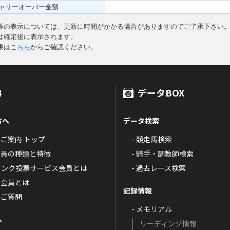
ャリーオーバー金額
等の表示については、更新に時間がかかる場合がありますのでご了承下さい
は確定後に表示されます。
果は
こちら
からご確認ください。
4
データBOX
方へ
データ検索
4のご案内 トップ
- 競走馬検索
T4会員の種類と特徴
- 騎手・調教師検索
トバンク投票サービス会員とは
- 過去レース検索
票会員とは
記録情報
るご質問
- メモリアル
へ
リーディング情報