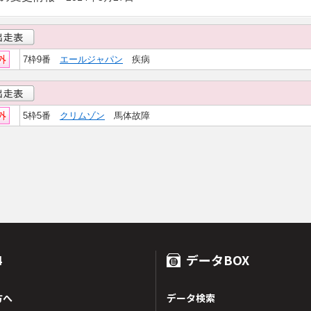
7枠9番
エールジャパン
疾病
5枠5番
クリムゾン
馬体故障
4
データBOX
方へ
データ検索