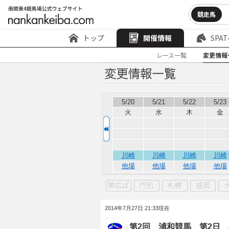
競走馬
トップ
開催情報
SPAT
レース一覧
変更情報
5/20
5/21
5/22
5/23
火
水
木
金
川崎
川崎
川崎
川崎
他場
他場
他場
他場
2014年7月27日 21:33現在
第2回 浦和競馬 第2日