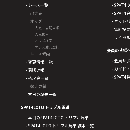
- レース一覧
- SPAT
出走表
- SPA
オッズ
- ネッ
人気・高配当順
- 電話投
人気検索
- よくあ
オッズ検索
オッズ賭式選択
会員の皆様
レース傾向
- 会員サ
- 変更情報一覧
- ガイド
- 着順速報
- SPAT
- 払戻金一覧
競走成績
- 本日の騎乗一覧
SPAT4LOTO トリプル馬単
- 本日のSPAT4LOTO トリプル馬単
- SPAT4LOTO トリプル馬単 結果一覧