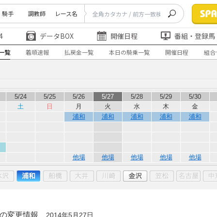
騎手
調教師
レース名
4
データBOX
開催日程
番組・登録馬
一覧
着順速報
払戻金一覧
本日の騎乗一覧
開催日程
組合
5/24
5/25
5/26
5/27
5/28
5/29
5/30
土
日
月
火
水
木
金
浦和
浦和
浦和
浦和
浦和
他場
他場
他場
他場
他場
の変更情報
2014年5月27日