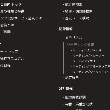
4のご案内 トップ
- 競走馬検索
T4会員の種類と特徴
- 騎手・調教師検索
トバンク投票サービス会員とは
- 過去レース検索
票会員とは
記録情報
るご質問
- メモリアル
へ
リーディング情報
- リーディングジョッキー
ポート トップ
- リーディングトレーナー
・操作マニュアル
- リーディングサイアー
4発売日程
- リーディングブルードメア
- リーディングジョッキーx
- 認定厩舎
分析情報
- 能力調教試験
- 枠番・馬番別成績