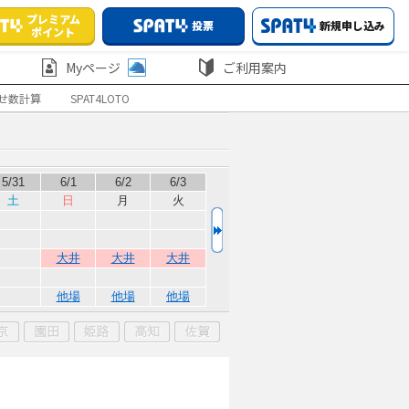
プレミアム
投票
新規申し込み
ポイント
Myページ
ご利用案内
せ数計算
SPAT4LOTO
5/31
6/1
6/2
6/3
土
日
月
火
大井
大井
大井
他場
他場
他場