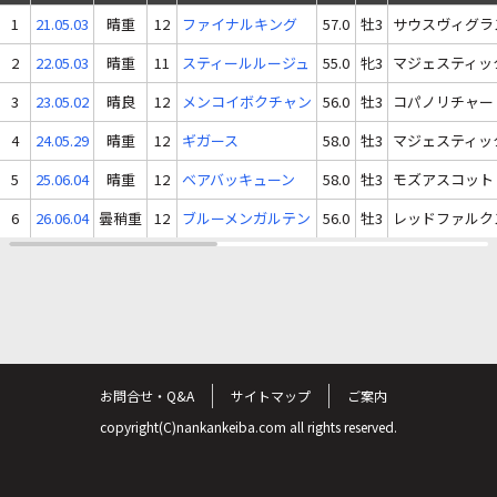
1
21.05.03
晴重
12
ファイナルキング
57.0
牡3
サウスヴィグラ
2
22.05.03
晴重
11
スティールルージュ
55.0
牝3
マジェスティッ
3
23.05.02
晴良
12
メンコイボクチャン
56.0
牡3
コパノリチャー
4
24.05.29
晴重
12
ギガース
58.0
牡3
マジェスティッ
5
25.06.04
晴重
12
ベアバッキューン
58.0
牡3
モズアスコット
6
26.06.04
曇稍重
12
ブルーメンガルテン
56.0
牡3
レッドファルク
お問合せ・Q&A
サイトマップ
ご案内
copyright(C)nankankeiba.com all rights reserved.