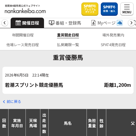
プレミアム
投票・加入
MENU
ポイント
X
開催日程
番組・登録馬
Myページ
年間開催日程
重賞競走日程
場外発売案内
他場レース発売日程
払戻期限一覧
SPAT4発売日程
重賞優勝馬
2026年6月5日 22:14現在
若潮スプリント競走優勝馬
距離1,200m
前に戻る
出走頭数
実施
天候
負担
回数
性齢
馬名
父
年月日
馬場
重量