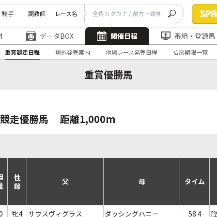
騎手
調教師
レース名
4
データBOX
開催日程
番組・登録馬
重賞競走日程
場外発売案内
他場レース発売日程
払戻期限一覧
重賞優勝馬
競走優勝馬
距離1,000m
担
性齢
父
母
タイム
量
0
牝4
サウスヴィグラス
ダッシングハニー
58.4
[