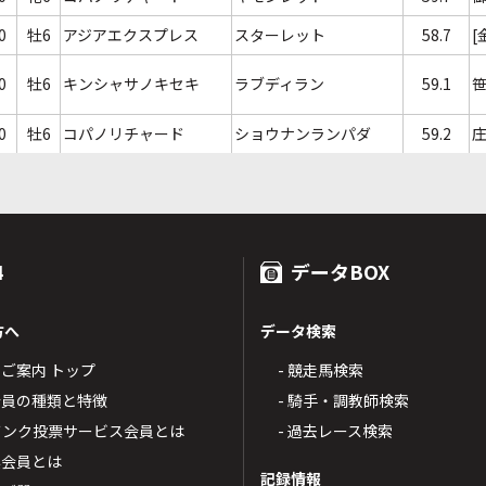
0
牡6
アジアエクスプレス
スターレット
58.7
[
0
牡6
キンシャサノキセキ
ラブディラン
59.1
0
牡6
コパノリチャード
ショウナンランパダ
59.2
4
データBOX
方へ
データ検索
4のご案内 トップ
- 競走馬検索
T4会員の種類と特徴
- 騎手・調教師検索
トバンク投票サービス会員とは
- 過去レース検索
票会員とは
記録情報