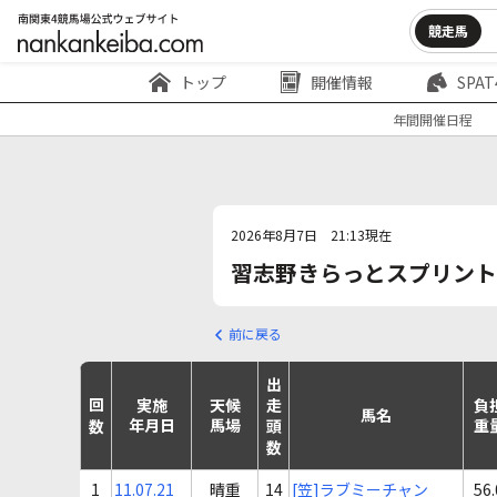
競走馬
トップ
開催情報
SPAT
年間開催日程
2026年8月7日 21:13現在
習志野きらっとスプリント
前に戻る
出走頭数
実施
天候
負
回数
馬名
年月日
馬場
重
1
11.07.21
晴重
14
[笠]ラブミーチャン
56.