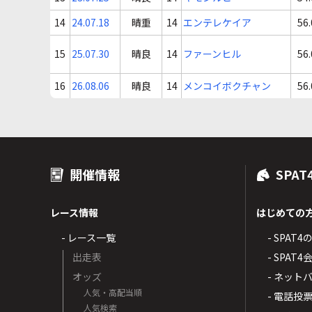
14
24.07.18
晴重
14
エンテレケイア
56.
15
25.07.30
晴良
14
ファーンヒル
56.
16
26.08.06
晴良
14
メンコイボクチャン
56.
開催情報
SPAT
レース情報
はじめての
- レース一覧
- SPAT
出走表
- SPA
オッズ
- ネッ
人気・高配当順
- 電話投
人気検索