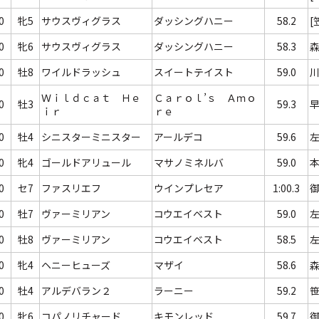
0
牝5
サウスヴィグラス
ダッシングハニー
58.2
[
0
牝6
サウスヴィグラス
ダッシングハニー
58.3
0
牡8
ワイルドラッシュ
スイートテイスト
59.0
Ｗｉｌｄｃａｔ Ｈｅ
Ｃａｒｏｌ’ｓ Ａｍｏ
0
牡3
59.3
ｉｒ
ｒｅ
0
牡4
シニスターミニスター
アールデコ
59.6
0
牝4
ゴールドアリュール
マサノミネルバ
59.0
0
セ7
ファスリエフ
ウインプレセア
1:00.3
0
牡7
ヴァーミリアン
コウエイベスト
59.0
0
牡8
ヴァーミリアン
コウエイベスト
58.5
0
牝4
ヘニーヒューズ
マザイ
58.6
0
牡4
アルデバラン２
ラーニー
59.2
0
牝6
コパノリチャード
キモンレッド
59.7