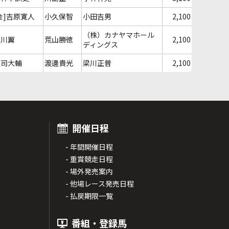
金]吉原寛人
小久保智
小田吉男
2,100
（株）カナヤマホール
笹川翼
荒山勝徳
2,100
ディングス
庄司大輔
渡邊貴光
梁川正普
2,100
開催日程
- 年間開催日程
- 重賞競走日程
- 場外発売案内
- 他場レース発売日程
- 払戻期限一覧
番組・登録馬