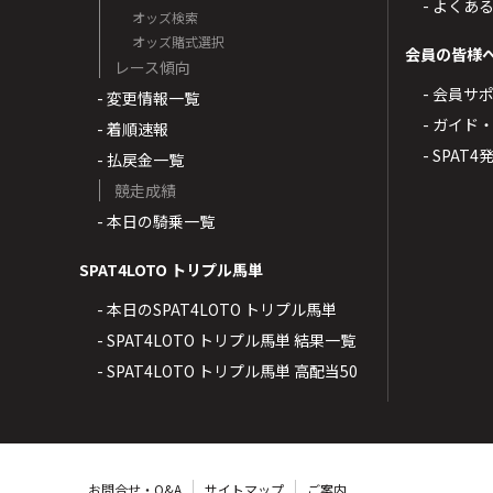
- よくあ
オッズ検索
オッズ賭式選択
会員の皆様
レース傾向
- 会員サ
- 変更情報一覧
- ガイド
- 着順速報
- SPAT
- 払戻金一覧
競走成績
- 本日の騎乗一覧
SPAT4LOTO トリプル馬単
- 本日のSPAT4LOTO トリプル馬単
- SPAT4LOTO トリプル馬単 結果一覧
- SPAT4LOTO トリプル馬単 高配当50
お問合せ・Q&A
サイトマップ
ご案内