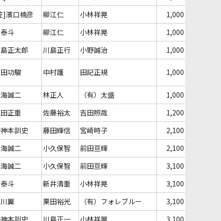
笠]濱口楠彦
柳江仁
小林祥晃
1,000
森泰斗
柳江仁
小林祥晃
1,000
川島正太郎
川島正行
小野誠治
1,000
早田功駿
中村護
田記正規
1,000
左海誠二
林正人
（有）太盛
1,000
本田正重
佐藤裕太
吉田照哉
1,200
御神本訓史
藤田輝信
宮崎時子
2,100
左海誠二
小久保智
前田亘輝
2,100
左海誠二
小久保智
前田亘輝
3,100
森泰斗
新井清重
小林祥晃
3,100
笹川翼
栗田裕光
（有）フォレブルー
3,100
御神本訓史
川島正一
小林祥晃
3,100