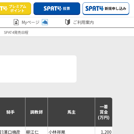
プレミアム
投票
新規申し込み
ポイント
Myページ
ご利用案内
SPAT4発売日程
一着
騎手
調教師
馬主
賞金
(万円)
笠]濱口楠彦
柳江仁
小林祥晃
1,200