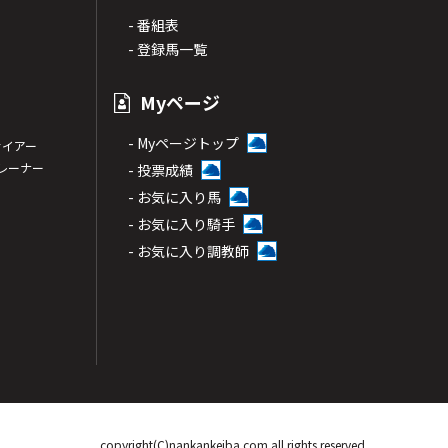
- 番組表
- 登録馬一覧
Myページ
- Myページトップ
サイアー
トレーナー
- 投票成績
- お気に入り馬
- お気に入り騎手
- お気に入り調教師
copyright(C)nankankeiba.com all rights reserved.