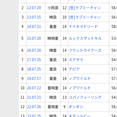
2
12.07.20
小雨良
12
[笠]ラブミーチャン
56.
3
13.07.15
晴良
10
[笠]ラブミーチャン
56.
4
14.07.21
曇重
14
ナイキマドリード
58.
5
15.07.20
晴稍重
14
ルックスザットキル
53.
6
16.07.20
晴重
14
フラットライナーズ
56.
7
17.07.25
曇良
14
スアデラ
54.
8
18.07.25
曇良
14
アピア
57.
9
19.07.17
曇重
14
ノブワイルド
57.
10
20.07.22
曇稍重
14
ノブワイルド
56.
11
21.07.21
晴良
13
コパノフィーリング
54.
12
22.07.26
曇稍重
9
ギシギシ
56.
13
23.07.25
晴良
14
キモンルビー
54.