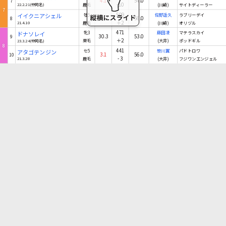
4.1
54.0
7
-10
22.2.21(中同名)
鹿毛
(川崎)
サイトディーラー
7
509
イイクニアシェル
牡5
佐野遥久
ラブリーデイ
31.2
56.0
8
＋2
21.4.10
鹿毛
(川崎)
オリヅル
471
ドナソレイ
牝3
藤田凌
マテラスカイ
30.3
53.0
9
＋2
23.3.24(中同名)
栗毛
(大井)
ポッドギル
8
441
アタゴテンジン
セ5
笹川翼
パドトロワ
3.1
56.0
10
-3
21.3.28
鹿毛
(大井)
フジワンエンジェル