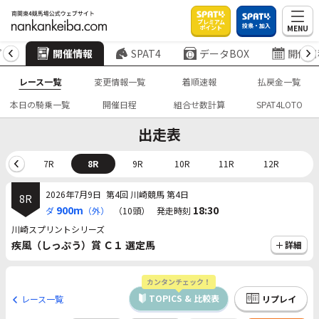
プレミアム
投票・加入
MENU
ポイント
プ
開催情報
SPAT4
データBOX
開催日
レース一覧
変更情報一覧
着順速報
払戻金一覧
本日の騎乗一覧
開催日程
組合せ数計算
SPAT4LOTO
出走表
6R
7R
8R
9R
10R
11R
12R
2026年7月9日
第4回 川崎競馬 第4日
8R
900m
18:30
ダ
（外）
（10頭）
発走時刻
川崎スプリントシリーズ
疾風（しっぷう）賞 Ｃ１ 選定馬
詳細
カンタンチェック！
TOPICS & 比較表
レース一覧
リプレイ