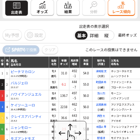
結果
オッズ
分析
レース傾向
出走表
出走表の表示選択
My予想
設定
基本
詳細
縦
最終オッズ
馬名
で投票
クリア
このレースの投票はできません
枠
馬
性齢
単勝
馬体重
負担
騎手名
父馬名
番
番
毛色
オッズ
増減
重量
(所属)
母馬名
生年月日
馬名
枠
馬
性齢
単勝
馬体重
負担
騎手名
父馬名
番
番
毛色
オッズ
増減
重量
(所属)
母馬名
生年月日
492
ピーチマカロン
牝4
達城龍次
ホッコータルマエ
31.0
54.0
1
1
-1
22.3.25(中同名)
鹿毛
(大井)
ムーンフライト
444
バルジェロ
牡3
町田直希
ファインニードル
6.1
55.0
2
2
-7
23.3.17
黒鹿毛
(川崎)
ブロードハースト
497
ハワイアンジュエル
牡4
及川烈
モーニン
136.7
56.0
3
3
-5
22.3.31
鹿毛
(浦和)
ハワイアンリズ
462
ケイツーユーロ
牡6
古岡勇樹
アジアエクスプレス
223.8
56.0
4
4
-1
20.4.2(中同名)
栗毛
(川崎)
ダンシングハート
443
クレイスアバンティ
牝3
西啓太
ホッコータルマエ
36.6
53.0
5
5
＋6
23.4.3
黒鹿毛
(大井)
アイカギ
478
ニャンモロー
牝3
本田正重
フィレンツェファイア
2.5
53.0
6
6
-8
23.2.24(中同名)
栗毛
(船橋)
ナムラバイオレット
463
モズアンドモズ
牝4
野畑凌
モズアスコット