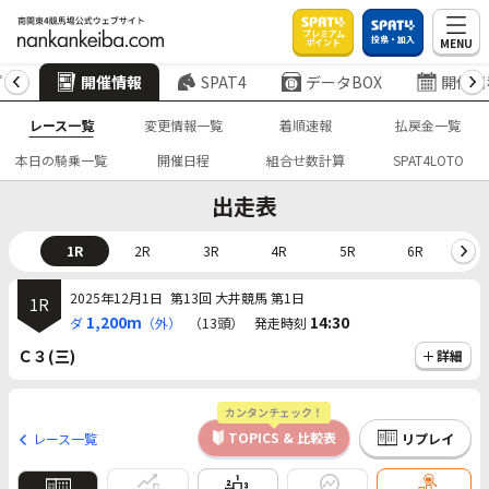
プレミアム
投票・加入
MENU
ポイント
プ
開催情報
SPAT4
データBOX
開催日
レース一覧
変更情報一覧
着順速報
払戻金一覧
本日の騎乗一覧
開催日程
組合せ数計算
SPAT4LOTO
出走表
1R
2R
3R
4R
5R
6R
7
2025年12月1日
第13回 大井競馬 第1日
1R
1,200m
14:30
ダ
（外）
（13頭）
発走時刻
Ｃ３(三)
詳細
カンタンチェック！
TOPICS & 比較表
レース一覧
リプレイ