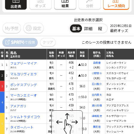
結果
オッズ
分析
レース傾向
出走表
出走表の表示選択
2025年12月1日
My予想
設定
基本
詳細
縦
最終オッズ
馬名
で投票
クリア
このレースの投票はできません
枠
馬
性齢
単勝
馬体重
負担
騎手名
父馬名
番
番
毛色
オッズ
増減
重量
(所属)
母馬名
生年月日
馬名
枠
馬
性齢
単勝
馬体重
負担
騎手名
父馬名
番
番
毛色
オッズ
増減
重量
(所属)
母馬名
生年月日
406
フェアリーマイア
牝5
高橋優
レインボーライン
－
▲51.0
1
1
＋2
20.5.1
鹿毛
(大井)
シンカンミグフジ
452
マルヨリヴィエラ
牝4
小野俊斗
スズカコーズウェイ
－
▲51.0
2
2
-3
21.5.15
鹿毛
(大井)
マルヨディローゼ
478
ポンドスプリング
牡4
石川駿介
ダノンシャンティ
－
56.0
3
3
＋3
21.6.27
黒鹿毛
(大井)
フォーサイシア
470
マーカンエミーオ
牡5
谷内貫太
ネロ
－
☆55.0
4
＋5
20.1.27(中同名)
栗毛
(大井)
カエデ
4
459
アメアガリ
牝4
瀬川将輝
アジアエクスプレス
－
54.0
5
-2
21.5.7
栗毛
(大井)
ペイシャキャサリン
515
シャムトラダイコウ
牝6
達城龍次
トゥザグローリー
－
54.0
6
＋5
19.4.21(中同名)
芦毛
(大井)
シェーナビアンカ
5
428
タイガーハート
牡4
鷹見陸
ブリックスアンドモルタ
－
☆55.0
7
±0
21.3.6(中同名)
黒鹿毛
(大井)
ラッシュハート