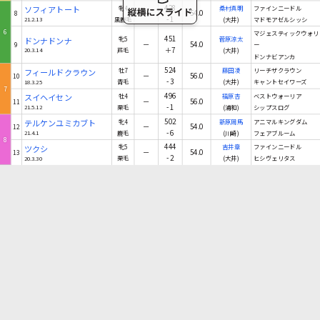
428
ソフィアトート
牝4
桑村真明
ファインニードル
－
54.0
8
-1
21.2.13
黒鹿毛
(大井)
マドモアゼルシッシ
6
マジェスティックウォリ
451
ドンナドンナ
牝5
菅原涼太
－
54.0
9
ー
＋7
20.3.14
芦毛
(大井)
ドンナビアンカ
524
フィールドクラウン
牡7
藤田凌
リーチザクラウン
－
56.0
10
-3
18.3.25
青毛
(大井)
キャントセイワーズ
7
496
スイヘイセン
牡4
福原杏
ベストウォーリア
－
56.0
11
-1
21.5.12
栗毛
(浦和)
シップスログ
502
テルケンユミカブト
牝4
新原周馬
アニマルキングダム
－
54.0
12
-6
21.4.1
鹿毛
(川崎)
フェアブルーム
8
444
ツクシ
牝5
吉井章
ファインニードル
－
54.0
13
-2
20.3.30
栗毛
(大井)
ヒシヴェリタス