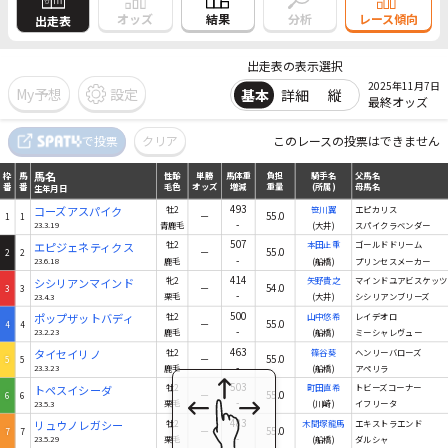
結果
オッズ
分析
レース傾向
出走表
出走表の表示選択
2025年11月7日
My予想
設定
基本
詳細
縦
最終オッズ
馬名
で投票
クリア
このレースの投票はできません
枠
馬
性齢
単勝
馬体重
負担
騎手名
父馬名
番
番
毛色
オッズ
増減
重量
(所属)
母馬名
生年月日
馬名
枠
馬
性齢
単勝
馬体重
負担
騎手名
父馬名
番
番
毛色
オッズ
増減
重量
(所属)
母馬名
生年月日
493
コーズアスパイク
牡2
笹川翼
エピカリス
－
55.0
1
1
-
23.3.19
青鹿毛
(大井)
スパイクラベンダー
507
エピジェネティクス
牡2
本田正重
ゴールドドリーム
－
55.0
2
2
-
23.6.18
鹿毛
(船橋)
プリンセスメーカー
414
シシリアンマインド
牝2
矢野貴之
マインドユアビスケッツ
－
54.0
3
3
-
23.4.3
栗毛
(大井)
シシリアンブリーズ
500
ポップザットバディ
牡2
山中悠希
レイデオロ
－
55.0
4
4
-
23.2.23
鹿毛
(船橋)
ミーシャレヴュー
463
タイセイリノ
牡2
篠谷葵
ヘンリーバローズ
－
55.0
5
5
-
23.3.23
鹿毛
(船橋)
アペリラ
503
トペスイシーダ
牡2
町田直希
トビーズコーナー
－
55.0
6
6
-
23.5.3
栗毛
(川崎)
イフリータ
483
リュウノレガシー
牡2
木間塚龍馬
エキストラエンド
－
55.0
7
7
-
23.5.29
栗毛
(船橋)
ダルシャ