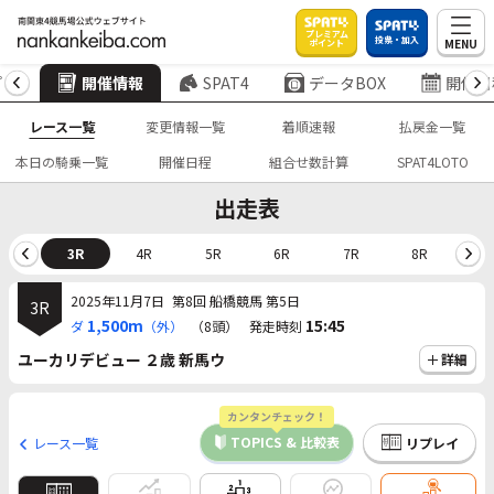
プレミアム
投票・加入
MENU
ポイント
プ
開催情報
SPAT4
データBOX
開催日
レース一覧
変更情報一覧
着順速報
払戻金一覧
本日の騎乗一覧
開催日程
組合せ数計算
SPAT4LOTO
出走表
2R
3R
4R
5R
6R
7R
8R
9
2025年11月7日
第8回 船橋競馬 第5日
3R
1,500m
15:45
ダ
（外）
（8頭）
発走時刻
ユーカリデビュー ２歳 新馬ウ
詳細
カンタンチェック！
TOPICS & 比較表
レース一覧
リプレイ