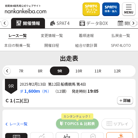
プレミアム
投票・加入
MENU
ポイント
プ
開催情報
SPAT4
データBOX
開催日
レース一覧
変更情報一覧
着順速報
払戻金一覧
本日の騎乗一覧
開催日程
組合せ数計算
SPAT4LOTO
出走表
6R
7R
8R
9R
10R
11R
12R
2025年2月13日
第12回 船橋競馬 第4日
9R
1,600m
19:05
ダ
（外）
（12頭）
発走時刻
Ｃ１(二)(三)
詳細
カンタンチェック！
TOPICS & 比較表
レース一覧
リプレイ