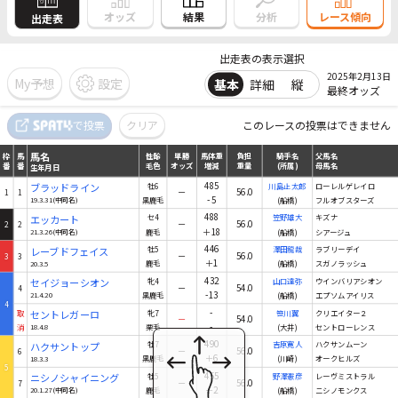
結果
オッズ
分析
レース傾向
出走表
出走表の表示選択
2025年2月13日
My予想
設定
基本
詳細
縦
最終オッズ
馬名
で投票
クリア
このレースの投票はできません
枠
馬
性齢
単勝
馬体重
負担
騎手名
父馬名
番
番
毛色
オッズ
増減
重量
(所属)
母馬名
生年月日
馬名
枠
馬
性齢
単勝
馬体重
負担
騎手名
父馬名
番
番
毛色
オッズ
増減
重量
(所属)
母馬名
生年月日
485
ブラッドライン
牡6
川島正太郎
ローレルゲレイロ
－
56.0
1
1
-5
19.3.31(中同名)
黒鹿毛
(船橋)
フルオブスターズ
488
エッカート
セ4
笠野雄大
キズナ
－
56.0
2
2
＋18
21.3.26(中同名)
鹿毛
(船橋)
シアージュ
446
レーブドフェイス
牡5
澤田龍哉
ラブリーデイ
－
56.0
3
3
＋1
20.3.5
鹿毛
(船橋)
スガノラッシュ
432
セイジョーシオン
牝4
山口達弥
ウインバリアシオン
－
54.0
4
-13
21.4.20
黒鹿毛
(船橋)
エプソムアイリス
4
-
取
セントレガーロ
牝7
笹川翼
クリエイター２
－
54.0
-
消
18.4.8
栗毛
(大井)
セントローレンス
490
ハクサントップ
牡7
吉原寛人
ハクサンムーン
－
56.0
6
＋6
18.3.3
黒鹿毛
(川崎)
オークヒルズ
5
455
ニシノシャイニング
牡5
野澤憲彦
レーヴミストラル
－
56.0
7
＋2
20.1.27(中同名)
鹿毛
(船橋)
ニシノモンクス