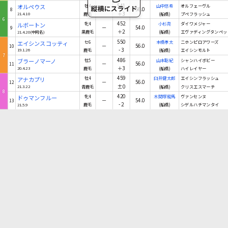
541
オルペウス
牡4
山中悠希
オルフェーヴル
－
56.0
8
＋3
21.4.10
鹿毛
(船橋)
プペフラッシュ
6
452
ルボートン
牝4
小杉亮
ダイワメジャー
－
54.0
9
＋2
21.4.20(中同名)
黒鹿毛
(船橋)
エヴァディングタンペッ
550
エイシンスコッティ
セ6
本橋孝太
ニホンピロアワーズ
－
56.0
10
-3
19.1.26
鹿毛
(船橋)
エイシンモルト
7
486
ブラーノマーノ
牡5
山本聡紀
シャンハイボビー
－
56.0
11
＋3
20.4.23
鹿毛
(船橋)
ハイレイヤー
459
アナカプリ
牡4
臼井健太郎
エイシンフラッシュ
－
56.0
12
±0
21.3.22
青鹿毛
(船橋)
クリスエスマーチ
8
420
ドゥマンフルー
牝4
木間塚龍馬
ヴァンセンヌ
－
54.0
13
-2
21.5.9
鹿毛
(船橋)
シゲルハチマンタイ