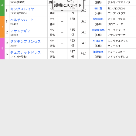
-3
20.5.6(中同名)
黒鹿毛
(船橋)
デルマノママナノダ
6
486
キングスレイヤー
セ6
笹川翼
ゼンノロブロイ
－
56.0
8
-9
19.3.24(中同名)
栗毛
(大井)
エンプレスラブ
450
ベルゲンハート
牡4
保園翔也
ミッキーアイル
－
56.0
9
-1
21.4.26
鹿毛
(浦和)
クロコレーヌ
7
415
アサンテギア
牝7
木間塚龍馬
クリエイター２
－
54.0
10
-2
18.2.25
芦毛
(船橋)
アサンテサーナ
472
タケデンプリンセス
牝4
野澤憲彦
シュヴァルグラン
－
54.0
11
-5
21.5.9
栗毛
(船橋)
ケリーメイ
8
467
チェスナットドレス
牝8
加藤和博
ディープスカイ
－
54.0
12
-6
17.4.11(中同名)
栗毛
(浦和)
アドマイヤドレス