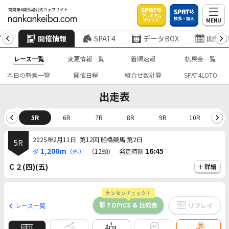
プレミアム
投票・加入
MENU
ポイント
プ
開催情報
SPAT4
データBOX
開催日
レース一覧
変更情報一覧
着順速報
払戻金一覧
本日の騎乗一覧
開催日程
組合せ数計算
SPAT4LOTO
出走表
4R
5R
6R
7R
8R
9R
10R
11
2025年2月11日
第12回 船橋競馬 第2日
5R
1,200m
16:45
ダ
（外）
（12頭）
発走時刻
Ｃ２(四)(五)
詳細
カンタンチェック！
TOPICS & 比較表
レース一覧
リプレイ