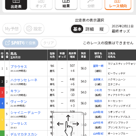
結果
オッズ
分析
レース傾向
出走表
出走表の表示選択
2025年2月11日
My予想
設定
基本
詳細
縦
最終オッズ
馬名
で投票
クリア
このレースの投票はできません
枠
馬
性齢
単勝
馬体重
負担
騎手名
父馬名
番
番
毛色
オッズ
増減
重量
(所属)
母馬名
生年月日
馬名
枠
馬
性齢
単勝
馬体重
負担
騎手名
父馬名
番
番
毛色
オッズ
増減
重量
(所属)
母馬名
生年月日
マジェスティックウォリ
507
プラウサス
牡6
室陽一朗
－
56.0
1
1
ー
＋4
19.3.10(中同名)
鹿毛
(浦和)
ビーウィッチド
448
ハクサンセレーネ
牝6
吉原寛人
ハクサンムーン
－
54.0
2
2
＋6
19.3.15(中同名)
栗毛
(川崎)
エタニティ
398
キラン
牝4
小杉亮
ワールドエース
－
54.0
3
3
-10
21.3.17(中同名)
鹿毛
(船橋)
ティアラトウショウ
495
ヴィーケン
牡4
張田昂
トーセンラー
－
56.0
4
4
＋3
21.4.6(中同名)
栗毛
(船橋)
ケンブリッジデイズ
509
シャイニーデューク
牡6
山本聡哉
リオンディーズ
－
56.0
5
-1
19.5.10(中同名)
鹿毛
(船橋)
ブライティアパルス
5
497
ソーサレス
牝6
山中悠希
ポアゾンブラック
－
54.0
6
-17
19.4.3
栗毛
(船橋)
プリンセスバリュー
424
デルマカタスカシ
牝5
山本聡紀
オーシャンブルー
－
54.0
7