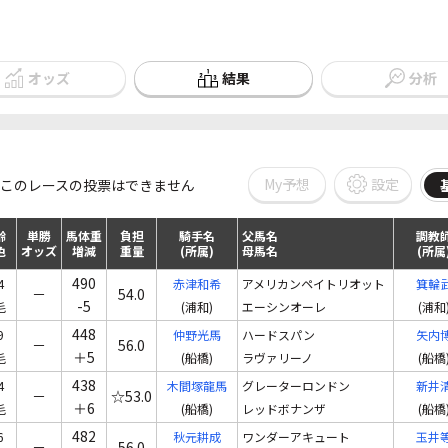
オッズ
結果
分析
My予想
設定
このレースの投票はできません
齢
単勝
馬体重
負担
騎手名
父馬名
調教
色
オッズ
増減
重量
(所属)
母馬名
(所属
490
4
赤津和希
アメリカンペイトリオット
箕輪
－
54.0
-5
毛
(浦和)
エーシンオーレ
(浦和
448
9
仲野光馬
ハードスパン
矢内
－
56.0
＋5
毛
(船橋)
ラヴァリーノ
(船橋
438
4
木間塚龍馬
グレーターロンドン
新井
－
☆53.0
＋6
毛
(船橋)
レッドボナンザ
(船橋
482
6
秋元耕成
ワンダーアキュート
玉井
－
56.0