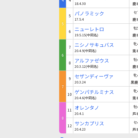
18.4.30
鹿
パノラミック
セ
5
17.5.4
鹿
5
ニューレトロ
牡
6
19.5.15(中同名)
鹿
ニシノサキュバス
牝
7
20.4.9(中同名)
栗
6
アルファゼウス
牡
8
20.3.12(中同名)
鹿
セザンディーヴァ
牝
9
20.3.24
黒鹿
7
ゲンパチルミナス
牝
10
20.4.6(中同名)
栗
オレンタノ
牡
11
20.4.1
芦
8
サンカプリス
セ
12
20.4.23
芦