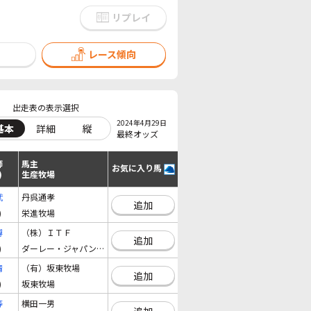
リプレイ
レース傾向
出走表の表示選択
2024年4月29日
基本
詳細
縦
最終オッズ
師
馬主
お気に入り馬
)
生産牧場
武
丹呉通孝
追加
)
栄進牧場
博
（株）ＩＴＦ
追加
)
ダーレー・ジャパン・ファーム有限会社
清
（有）坂東牧場
追加
)
坂東牧場
等
横田一男
追加