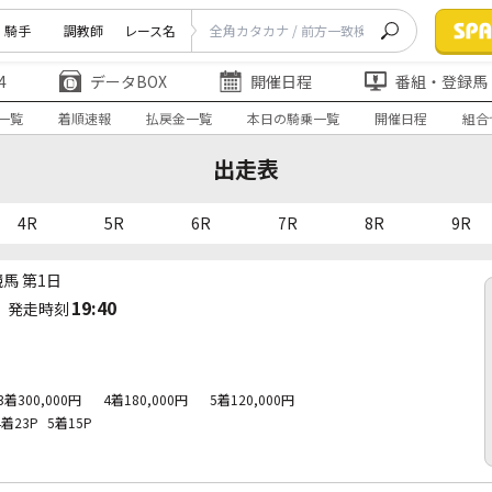
騎手
調教師
レース名
4
データBOX
開催日程
番組・登録馬
一覧
着順速報
払戻金一覧
本日の騎乗一覧
開催日程
組合
出走表
4R
5R
6R
7R
8R
9R
競馬 第1日
19:40
発走時刻
3着300,000円
4着180,000円
5着120,000円
4着23P
5着15P