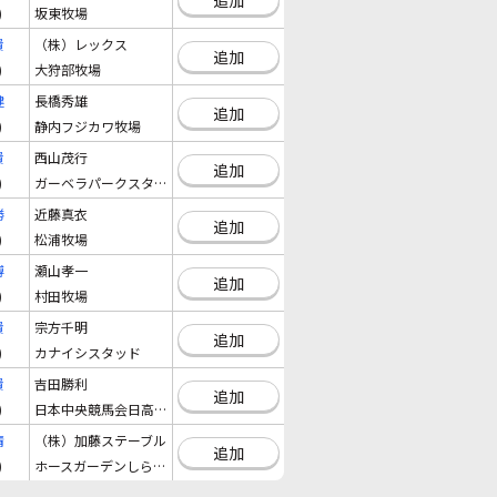
)
坂東牧場
貴
（株）レックス
追加
)
大狩部牧場
健
長橋秀雄
追加
)
静内フジカワ牧場
貴
西山茂行
追加
)
ガーベラパークスタツド
勝
近藤真衣
追加
)
松浦牧場
博
瀬山孝一
追加
)
村田牧場
貴
宗方千明
追加
)
カナイシスタッド
貴
吉田勝利
追加
)
日本中央競馬会日高育成牧場
清
（株）加藤ステーブル
追加
)
ホースガーデンしらおい