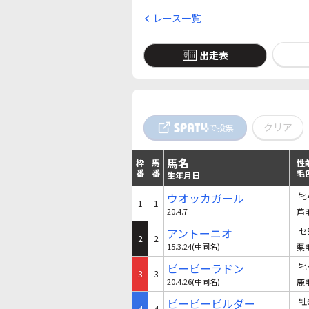
レース一覧
出走表
クリア
で投票
馬名
枠
馬
性
番
番
毛
生年月日
ウオッカガール
牝
1
1
20.4.7
芦
アントーニオ
セ
2
2
15.3.24(中同名)
栗
ビービーラドン
牝
3
3
20.4.26(中同名)
鹿
ビービービルダー
牡
4
4