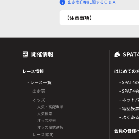
出走表印刷に関するＱ＆Ａ
【注意事項】
開催情報
SPAT
レース情報
はじめての
- レース一覧
- SPAT
出走表
- SPA
オッズ
- ネッ
人気・高配当順
- 電話投
人気検索
- よくあ
オッズ検索
オッズ賭式選択
会員の皆様
レース傾向