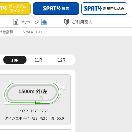
プレミアム
投票
新規申し込み
ポイント
Myページ
ご利用案内
せ数計算
SPAT4LOTO
10R
11R
12R
1:32.2
1979.07.20
ダイジユボーイ
牡3
松代 真
55.0