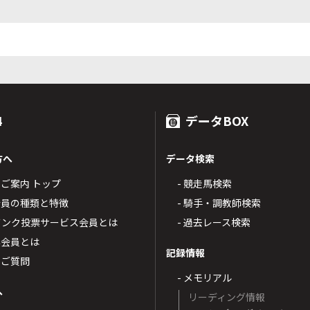
4
データBOX
方へ
データ検索
4のご案内 トップ
- 競走馬検索
T4会員の種類と特徴
- 騎手・調教師検索
トバンク投票サービス会員とは
- 過去レース検索
票会員とは
記録情報
るご質問
- メモリアル
へ
リーディング情報