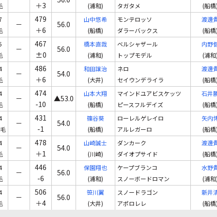
＋3
毛
(浦和)
タガタメ
(船橋
479
7
山中悠希
モンテロッソ
渡邊
－
56.0
＋6
毛
(船橋)
ダラーバックス
(船橋
467
5
橋本直哉
ベルシャザール
内野
－
56.0
±0
毛
(浦和)
トップモデル
(浦和
486
4
和田譲治
ネロ
渡邊
－
54.0
＋6
毛
(大井)
セイウンデライラ
(船橋
474
4
山本大翔
マインドユアビスケッツ
石井
－
▲53.0
-10
毛
(船橋)
ピースフルデイズ
(船橋
431
4
篠谷葵
ローレルゲレイロ
矢内
－
54.0
-1
毛
(船橋)
アルレガーロ
(船橋
478
4
山崎誠士
ダンカーク
渡邊
－
54.0
＋1
毛
(川崎)
ダイオプサイド
(船橋
446
4
保園翔也
ケープブランコ
水野
－
56.0
-6
毛
(浦和)
スノーボードロマン
(浦和
506
4
笹川翼
スノードラゴン
新井
－
56.0
＋4
毛
(大井)
アポロレレ
(船橋