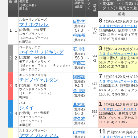
番
番
母馬名
調教師
ツ
・馬体重 ・１着馬(１
（母父馬名）
増
(所属)
ズ
・タイム(１着馬との差
馬主名
減
前走
8
スターリングローズ
阪野学
門別22.4.20 良外ダ 12
マナホクレレ
Ａ３ す
(北海道)
476
1
1
[北海道] 牡5 栗毛
57.0
11頭8番4人 阪野学 57.0
－
±0
スカイプラネット
476k スティールティアラ
桧森邦
（ネオユニヴァース）
1165 (0.7) 5-6 40.1
(北海道)
佐藤弘樹
3
ロードカナロア
石川倭
門別22.4.20 良外ダ 12
セイクリッドキング
Ａ３ す
(北海道)
514
2
2
[北海道] セ6 鹿毛
56.0
11頭11番5人 落合玄 56.0
－
-2
モアザンセイクリッド
516k スティールティアラ
齊藤正
（Ｍｏｒｅ Ｔｈａｎ Ｒｅａｄｙ）
1160 (0.2) 7-7 38.8
(北海道)
（株）アスラン
7
キンシャサノキセキ
阿部龍
門別22.4.20 良外ダ 12
チビノヴァルタン
Ａ３ す
(北海道)
474
3
3
[北海道] 牝9 鹿毛
54.0
11頭3番11人 阿部龍 54.0
－
-6
ウィンドサイレンス
480k スティールティアラ
角川秀
（Ａ．Ｐ． Ｉｎｄｙ）
1165 (0.7) 9-9 38.6
(北海道)
梅澤明
1
バゴ
桑村真
門別22.4.13 良外ダ 12
シメイ
Ｂ３ す
(北海道)
532
4
4
[北海道] 牡7 青鹿毛
56.0
11頭6番2人 桑村真 57.0
－
±0
フローラルホーム
532k プッシュユアセルフ
佐久雅
（ケイムホーム）
1159 (0.4) 2-1 38.7
(北海道)
加藤志明
11
ストロングリターン
山本咲
門別22.4.20 良外ダ 
ヤマノプレミアム
Ａ３ す
(北海道)