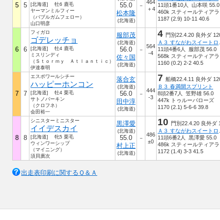
464
5
5
[北海道] 牡6 鹿毛
55.0
11頭1番10人 山本咲 55.0
－
＋4
ヤーマンミルフィー
460k スティールティアラ
松本隆
（バブルガムフェロー）
1187 (2.9) 10-11 40.6
(北海道)
山口明彦
4
フィガロ
服部茂
門別22.4.20 良外ダ 12
ゴデレッチョ
Ａ３ す
(北海道)
564
6
6
[北海道] 牡4 鹿毛
56.0
11頭4番6人 服部茂 56.0
－
-4
ミスリンディ
568k スティールティアラ
佐々国
（Ｓｔｏｒｍｙ Ａｔｌａｎｔｉｃ）
1160 (0.2) 2-2 40.5
(北海道)
伊達泰明
7
エスポワールシチー
落合玄
船橋22.4.11 良外ダ 12
ハッピーホンコン
Ｂ３ 春満開スプリント
(北海道)
444
7
7
[北海道] 牡4 栗毛
56.0
8頭2番7人 笠野雄 56.0
－
-3
サトノバーキン
447k トゥルーバローズ
田中淳
（クロフネ）
1170 (2.1) 5-6-6 39.8
(北海道)
会田裕一
10
シニスターミニスター
黒澤愛
門別22.4.20 良外ダ 
イイデスカイ
Ａ３ す
(北海道)
486
8
8
[北海道] 牝5 栗毛
55.0
11頭6番2人 黒澤愛 55.0
－
±0
ウィンワーシップ
486k スティールティアラ
村上正
（マイニング）
1172 (1.4) 3-3 41.5
(北海道)
須貝廣次
出走表印刷に関するＱ＆Ａ