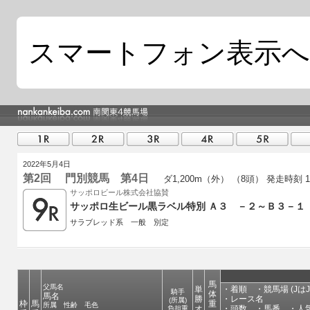
スマートフォン表示へ
2022年5月4日
第2回 門別競馬 第4日
ダ1,200m（外） （8頭）
発走時刻 19
サッポロビール株式会社協賛
サッポロ生ビール黒ラベル特別 Ａ３ －２～Ｂ３－１
サラブレッド系 一般 別定
馬
父馬名
単
・着順 ・競馬場 (JはJ
騎手
体
馬名
勝
・レース名
(所属)
枠
馬
重
所属 性齢 毛色
オ
・頭数 ・馬番 ・人
負担重