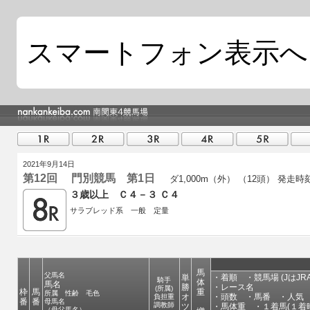
スマートフォン表示へ
2021年9月14日
第12回 門別競馬 第1日
ダ1,000m（外） （12頭）
発走時刻 
３歳以上 Ｃ４－３ Ｃ４
サラブレッド系 一般 定量
馬
父馬名
単
・着順 ・競馬場 (JはJR
騎手
体
馬名
勝
・レース名
(所属)
枠
馬
重
所属 性齢 毛色
オ
・頭数 ・馬番 ・人気 
負担重
番
番
母馬名
調教師
ツ
・馬体重 ・１着馬(１着
（母父馬名）