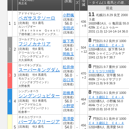
増
(所属)
ズ
・タイム(１着馬との差、
馬主名
減
前走
11
アドマイヤムーン
小野楓
札幌21.8.29 良芝 2000
ペガサステソーロ
３歳
(北海道)
436
1
1
[北海道] 牡3 鹿毛
56.0
16頭9番14人 ☆ 亀田温 55.0
－
＋8
ルンバブギー
428k エイムトゥルー
安田武
（Ｒａｉｎｂｏｗ Ｑｕｅｓｔ）
2031 (1.0) 12-14-14-14 36.0
(北海道)
了徳寺健二ホールディングス（株）
8
ゴールドアリュール
坂下秀
門別21.9.2 良外ダ 1000
フジノカナリア
Ｃ４ ３歳以上 Ｃ４－３
(北海道)
504
2
2
[北海道] 牝6 栗毛
54.0
12頭4番10人 坂下秀 54.0
－
＋12
クリールソレイユ
492k シャイニングルキア
岡島玉
（フレンチデピュティ）
1041 (2.5) 9-7 38.7
(北海道)
大久保和夫
8
ローズキングダム
松井伸
門別21.9.7 重外ダ 1000
スーパーキングダム
Ｃ３ リコリス特別
(北海道)
470
3
3
[北海道] 牡6 黒鹿毛
56.0
10頭2番8人 宮平鷹 56.0
－
＋2
モルフェソングエル
468k ゴールドサブリナ
谷口常
（ソングオブウインド）
1024 (1.9) 9-9 36.9
(北海道)
大野春男
8
シングンオペラ
岩橋勇
門別21.9.1 良外ダ 1000
シングンジュピター
Ｃ４ ３歳以上 Ｃ４－４
(北海道)
464
4
4
[北海道] 牡3 青鹿毛
56.0
12頭3番5人 小野楓 56.0
－
±0
クーファゲルニカ
464k ウインクロリス
小野望
（ディープインパクト）
1038 (0.8) 10-8 37.6
(北海道)
松倉孝一
7
ネオユニヴァース
黒澤愛
門別21.9.1 良外ダ 1000
パープルフリージア
Ｃ４ ３歳以上 Ｃ４－４
(北海道)
456
5
[北海道] 牝3 鹿毛
54.0
12頭4番6人 黒澤愛 54.0
－