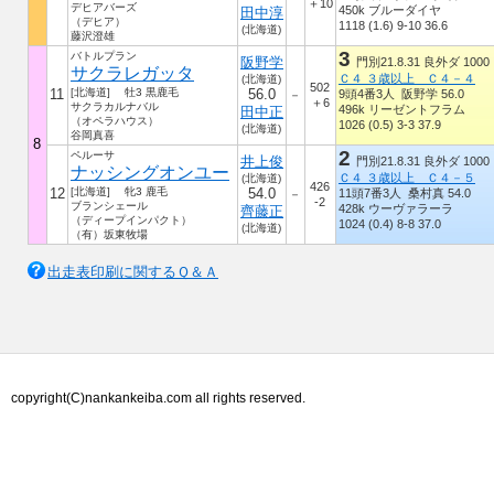
＋10
デヒアバーズ
450k ブルーダイヤ
田中淳
（デヒア）
1118 (1.6) 9-10 36.6
(北海道)
藤沢澄雄
3
バトルプラン
阪野学
門別21.8.31 良外ダ 1000
サクラレガッタ
Ｃ４ ３歳以上 Ｃ４－４
(北海道)
502
11
[北海道] 牡3 黒鹿毛
56.0
9頭4番3人 阪野学 56.0
－
＋6
サクラカルナバル
496k リーゼントフラム
田中正
（オペラハウス）
1026 (0.5) 3-3 37.9
(北海道)
谷岡真喜
8
2
ペルーサ
井上俊
門別21.8.31 良外ダ 1000
ナッシングオンユー
Ｃ４ ３歳以上 Ｃ４－５
(北海道)
426
12
[北海道] 牝3 鹿毛
54.0
11頭7番3人 桑村真 54.0
－
-2
ブランシェール
428k ウーヴァラーラ
齊藤正
（ディープインパクト）
1024 (0.4) 8-8 37.0
(北海道)
（有）坂東牧場
出走表印刷に関するＱ＆Ａ
copyright(C)nankankeiba.com all rights reserved.