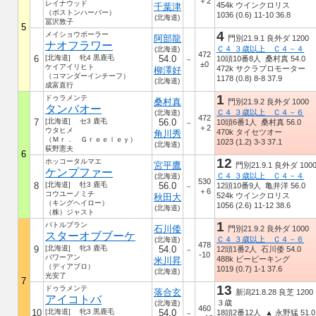
＋2
レイナウッド
454k ウインクロリス
千葉津
（ボストンハーバー）
1036 (0.6) 11-10 36.8
(北海道)
冨沢敦子
5
4
メイショウボーラー
阿部龍
門別21.9.1 良外ダ 1200
ナオフラワー
Ｃ４ ３歳以上 Ｃ４－４
(北海道)
472
6
[北海道] 牝4 黒鹿毛
54.0
10頭10番8人 桑村真 54.0
－
±0
ケイアイリヒト
472k サクラプロモーター
柳澤好
（コマンダーインチーフ）
1178 (0.8) 8-8 37.9
(北海道)
成富直行
1
ドゥラメンテ
桑村真
門別21.9.2 良外ダ 1000
タンバオー
Ｃ４ ３歳以上 Ｃ４－６
(北海道)
472
7
[北海道] セ3 鹿毛
56.0
10頭6番1人 桑村真 56.0
－
＋2
ウタヒメ
470k タイセツオー
角川秀
（Ｍｒ． Ｇｒｅｅｌｅｙ）
1023 (1.2) 3-3 37.1
(北海道)
荻野憲夫
6
12
ホッコータルマエ
宮平鷹
門別21.9.1 良外ダ 100
ケンプファー
Ｃ４ ３歳以上 Ｃ４－４
(北海道)
530
8
[北海道] 牡3 鹿毛
56.0
12頭10番9人 亀井洋 56.0
－
＋6
コウユーノミチ
524k ウインクロリス
秋田大
（キングヘイロー）
1056 (2.6) 11-12 38.6
(北海道)
（株）ジャスト
1
バトルプラン
石川倭
門別21.9.2 良外ダ 1000
スターオブブーケ
Ｃ４ ３歳以上 Ｃ４－６
(北海道)
478
9
[北海道] 牝3 鹿毛
54.0
12頭1番2人 石川倭 54.0
－
-10
パワーアン
488k ビービーキング
米川昇
（ディアブロ）
1019 (0.7) 1-1 37.6
(北海道)
光安了
7
13
ドゥラメンテ
落合玄
新潟21.8.28 良芝 1200
アイコトバ
３歳
(北海道)
460
10
[北海道] 牝3 黒鹿毛
54.0
18頭2番12人 ▲ 永野猛 51.0
－