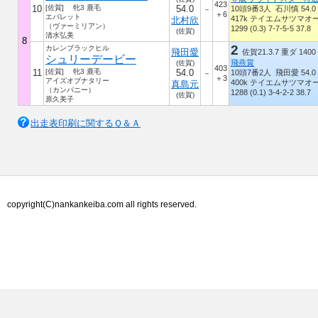
423
10
[佐賀] 牝3 鹿毛
54.0
10頭9番3人 石川慎 54.0
－
＋6
エバレット
417k テイエムサツマオ
北村欣
（ヴァーミリアン）
1299 (0.3) 7-7-5-5 37.8
(佐賀)
清水弘美
8
2
カレンブラックヒル
飛田愛
佐賀21.3.7 重ダ 1400
シュリーデービー
飛燕賞
(佐賀)
403
11
[佐賀] 牝3 鹿毛
54.0
10頭7番2人 飛田愛 54.0
－
＋3
アイズオブナタリー
400k テイエムサツマオ
真島元
（カンパニー）
1288 (0.1) 3-4-2-2 38.7
(佐賀)
原久美子
出走表印刷に関するＱ＆Ａ
copyright(C)nankankeiba.com all rights reserved.