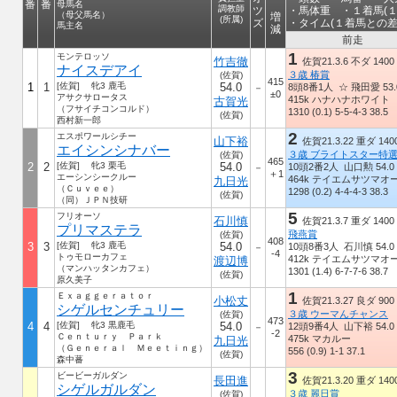
番
番
母馬名
調教師
ツ
・馬体重 ・１着馬(１
（母父馬名）
増
(所属)
ズ
・タイム(１着馬との差
馬主名
減
前走
1
モンテロッソ
竹吉徹
佐賀21.3.6 不ダ 1400
ナイスデアイ
３歳 椿賞
(佐賀)
415
1
1
[佐賀] 牝3 鹿毛
54.0
8頭8番1人 ☆ 飛田愛 53.
－
±0
アサクサロータス
415k ハナハナホワイト
古賀光
（フサイチコンコルド）
1310 (0.1) 5-5-4-3 38.5
(佐賀)
西村新一郎
2
エスポワールシチー
山下裕
佐賀21.3.22 重ダ 140
エイシンシナバー
３歳 ブライトスター特
(佐賀)
465
2
2
[佐賀] 牝3 栗毛
54.0
10頭2番2人 山口勲 54.0
－
＋1
エーシンシークルー
464k テイエムサツマオ
九日光
（Ｃｕｖｅｅ）
1298 (0.2) 4-4-4-3 38.3
(佐賀)
（同）ＪＰＮ技研
5
フリオーソ
石川慎
佐賀21.3.7 重ダ 1400
プリマステラ
飛燕賞
(佐賀)
408
3
3
[佐賀] 牝3 鹿毛
54.0
10頭8番3人 石川慎 54.0
－
-4
トゥモローカフェ
412k テイエムサツマオ
渡辺博
（マンハッタンカフェ）
1301 (1.4) 6-7-7-6 38.7
(佐賀)
原久美子
1
Ｅｘａｇｇｅｒａｔｏｒ
小松丈
佐賀21.3.27 良ダ 900
シゲルセンチュリー
３歳 ウーマんチャンス
(佐賀)
473
4
4
[佐賀] 牝3 黒鹿毛
54.0
12頭9番4人 山下裕 54.0
－
-2
Ｃｅｎｔｕｒｙ Ｐａｒｋ
475k マカルー
九日光
（Ｇｅｎｅｒａｌ Ｍｅｅｔｉｎｇ）
556 (0.9) 1-1 37.1
(佐賀)
森中蕃
3
ビービーガルダン
長田進
佐賀21.3.20 重ダ 140
シゲルガルダン
３歳 麗日賞
(佐賀)