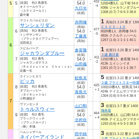
432
5
5
[佐賀] 牝3 黒鹿毛
54.0
12頭4番5人 山下裕 54.0
－
-4
オドゥールゲラン
436k ジャカランダブル
九日光
（ステイゴールド）
1308 (0.7) 7-6-5-3 38.8
(佐賀)
森中蕃
1
マコトスパルビエロ
赤岡修
高知21.3.24 重ダ 130
サンシェリダン
Ｃ３ Ｃ３－１０
(高知)
477
6
[高知] 牝3 青鹿毛
54.0
8頭8番1人 赤岡修 54.0
－
-5
トシザサンサン
482k ククルティハール
工藤真
（ブラックタイアフェアー）
1267 (1.6) 1-1-1-1 40.1
(高知)
須田靖之
6
1
スピルバーグ
倉富隆
佐賀21.3.20 重ダ 140
ジャカランダブルー
３歳 麗日賞
(佐賀)
411
7
[佐賀] 牝3 鹿毛
54.0
12頭3番1人 倉富隆 54.0
－
-2
ジャカランダテラス
413k エイシンイオ
山田義
（Ｒｅｄｏｕｔｅ’ｓ Ｃｈｏｉｃｅ）
1301 (0.7) 1-1-1-1 38.7
(佐賀)
近藤一生
5
エイシンヒカリ
鮫島克
佐賀21.3.22 重ダ 140
ピッカ
３歳 ブライトスター特
(佐賀)
425
8
[佐賀] 牝3 青鹿毛
54.0
10頭10番4人 鮫島克 54.
－
＋1
ダブルハッピー
424k テイエムサツマオ
真島元
（タイキシャトル）
1304 (0.8) 5-5-6-4 38.4
(佐賀)
小野瀬悦子
7
3
ヴァンセンヌ
山口勲
佐賀21.3.7 重ダ 1400
トゥルスウィー
飛燕賞
(佐賀)
464
9
[佐賀] 牝3 鹿毛
54.0
10頭5番1人 山口勲 54.0
－
＋4
ブラックウィッチ
460k テイエムサツマオ
北村欣
（ブラックホーク）
1293 (0.6) 4-5-3-3 38.9
(佐賀)
（株）本城
3
ベルシャザール
田中純
佐賀21.3.22 重ダ 140
ネイバーアイランド
３歳 ブライトスター特
(佐賀)