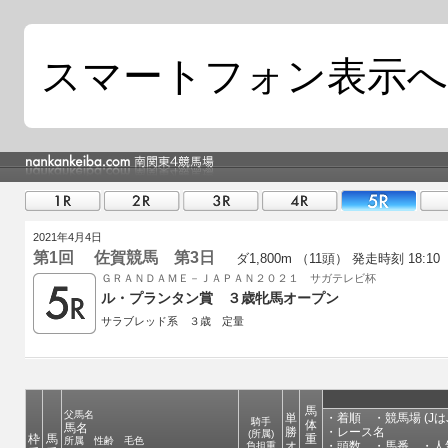
スマートフォン表示へ
2021年4月4日
第1回 佐賀競馬 第3日
ダ1,800m （11頭）
発走時刻 18:10
ＧＲＡＮＤＡＭＥ－ＪＡＰＡＮ２０２１ サガテレビ杯
ル・プランタン賞 ３歳牝馬オープン
サラブレッド系 ３歳 定量
馬
父馬名
単
・着順 ・競馬場 (JはJ
騎手
体
馬名
勝
・レース名
(所属)
枠
馬
重
所属 性齢 毛色
オ
・頭数 ・馬番 ・人
負担重