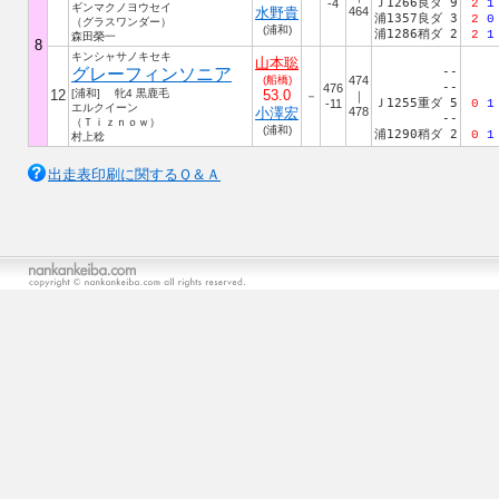
Ｊ1266良ダ 9
-4
2
1
ギンマクノヨウセイ
水野貴
464
浦1357良ダ 3
2
0
（グラスワンダー）
(浦和)
浦1286稍ダ 2
2
1
森田榮一
8
キンシャサノキセキ
山本聡
グレーフィンソニア
--
(船橋)
474
--
476
12
[浦和] 牝4 黒鹿毛
53.0
－
｜
Ｊ1255重ダ 5
-11
0
1
エルクイーン
小澤宏
478
--
（Ｔｉｚｎｏｗ）
(浦和)
浦1290稍ダ 2
0
1
村上稔
出走表印刷に関するＱ＆Ａ