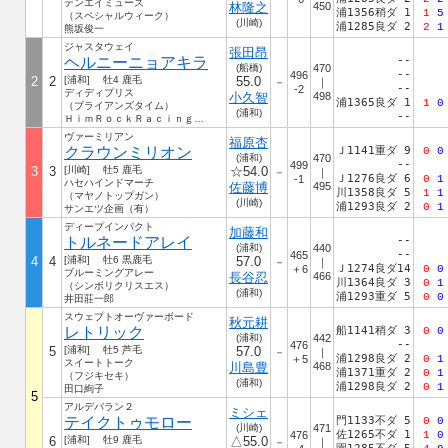
テンエイミューズ
林隆之
450
浦1356稍ダ 1
1
5
（スペシャルウィーク）
(川崎)
浦1285良ダ 2
2
1
熊坂俊一
ジャスタウェイ
張田昂
ヘルニーニョアキラ
--
(船橋)
470
--
496
2
2
[浦和] 牡4 鹿毛
55.0
－
｜
--
-2
ディディプリス
小久智
498
浦1365良ダ 1
1
0
（ブライアンズタイム）
(浦和)
--
ＨｉｍＲｏｃｋＲａｃｉｎｇＨＤ（株）
ヴァーミリアン
福原杏
クラウンミリオン
Ｊ1141重ダ 9
0
0
(浦和)
470
--
499
3
3
[川崎] 牡5 鹿毛
☆54.0
－
｜
Ｊ1276良ダ 6
-1
0
1
ハセハインドマーチ
佐藤博
495
川1358良ダ 5
1
1
（マヤノトップガン）
(川崎)
浦1293良ダ 2
0
1
サンエツ企画（有）
ディープインパクト
加藤和
トルネードアレイ
--
(浦和)
440
--
465
4
4
[浦和] 牡6 黒鹿毛
57.0
－
｜
Ｊ1274良ダ14
＋6
0
0
ブルーミングアレー
長谷忍
466
川1364良ダ 3
0
1
（シンボリクリスエス）
(浦和)
浦1293重ダ 5
0
0
井田莊一郎
スウェプトオーヴァーボード
秋元耕
レトリック
船1141稍ダ 3
0
0
(浦和)
442
--
476
5
[浦和] 牡5 芦毛
57.0
－
｜
浦1298良ダ 2
＋5
0
1
スイートトーク
川島豊
468
浦1371重ダ 2
0
1
（フジキセキ）
(浦和)
浦1298良ダ 2
0
1
田口絢子
5
アルデバラン２
ミシェ
テイクトゥモロー
門1133不ダ 5
0
0
(川崎)
471
佐1265不ダ 1
476
1
0
6
[浦和] 牡9 鹿毛
△55.0
－
｜