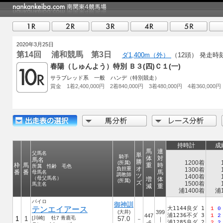
2020年3月25日
第14回 浦和競馬 第3日
ダ1,400m（外）
（12頭）
発走時刻 
春陽（しゅんよう）特別 Ｂ３(四)Ｃ１(一)
サラブレッド系 一般 ハンデ（特別競走）
賞金 1着2,400,000円 2着840,000円 3着480,000円 4着360,000円
持時計
成
馬
連
父馬名
単
騎手
体
対
馬名
勝
1200着
(所属)
枠
馬
重
時
所属 性齢 毛色
オ
負担重
1300着
番
番
馬
母馬名
調教師
ツ
1400着
（母父馬名）
増
体
(所属)
ズ
1500着
馬主名
減
重
浦1400着
浦1
パイロ
御神訓
テンエイアース
大1144良ダ 1
1
0
(大井)
399
浦1236不ダ 3
447
1
2
1
1
[川崎] 牡7 青鹿毛
57.0
－
｜
浦1285良ダ 2
-6
2
2