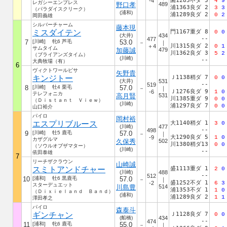
園1285不ダ 5
-4
4
9
レガシーエンプレス
野口孝
489
浦1363良ダ 2
3
3
（パラダイスクリーク）
(浦和)
浦1289良ダ 2
0
2
岡田義雄
シルバーチャーム
藤本現
ミスダイテン
門1167重ダ 8
0
0
(大井)
434
--
477
7
[川崎] 牝6 芦毛
53.0
－
｜
川1315良ダ 2
＋4
0
1
サムタイム
加藤誠
479
川1362良ダ 3
5
2
（ブライアンズタイム）
(川崎)
--
大典牧場（有）
6
ヴィクトワールピサ
矢野貴
キンジトー
Ｊ1138稍ダ 7
0
0
(大井)
531
--
519
8
[川崎] 牡4 栗毛
57.0
－
｜
Ｊ1276良ダ 9
-6
1
0
テレフォニカ
高月賢
531
川1385重ダ 9
0
0
（Ｄｉｓｔａｎｔ Ｖｉｅｗ）
(川崎)
浦1297良ダ 7
0
0
山口裕介
パイロ
岡村裕
エスプリブルース
大1140稍ダ 1
3
0
(川崎)
477
--
498
9
[川崎] 牡5 鹿毛
57.0
－
｜
大1290良ダ 5
-9
1
0
カザグルマ
久保秀
502
川1380稍ダ13
0
0
（ソウルオブザマター）
(川崎)
--
依田泰雄
7
リーチザクラウン
山崎誠
スミトアンドチャー
盛1113重ダ 1
2
0
(川崎)
488
--
512
10
[浦和] 牡6 黒鹿毛
57.0
－
｜
盛1252不ダ 1
-2
6
3
スターデュエット
川島豊
514
浦1353不ダ 1
1
0
（Ｄｉｘｉｅｌａｎｄ Ｂａｎｄ）
(浦和)
浦1289良ダ 2
1
1
澤田孝之
パイロ
森泰斗
ギンチャン
Ｊ1128良ダ 7
0
0
(船橋)
434
--
474
11
[浦和] 牝6 鹿毛
55.0
－
｜