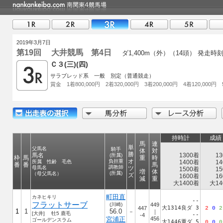
2019年3月7日
第19回 大井競馬 第4日
ダ1,400m（外）（14頭）
発走時
Ｃ３(三)(四)
サラブレッド系 一般 別定（普通競走）
賞金 1着800,000円 2着320,000円 3着200,000円 4着120,000円 
持時計
成績
馬
連
単
父馬名
騎手
体
対
勝
馬名
1300着
13
(所属)
枠
馬
重
時
オ
負担重
所属 性齢 毛色
1400着
14
番
番
馬
調教師
母馬名
ツ
1500着
15
増
体
(所属)
（母父馬名）
ズ
1600着
16
減
重
大1400着
大14
町田直
カネヒキリ
--
フラットサーブ
(川崎)
449
大1314良ダ 3
447
2
0
2
1
1
56.0
－
｜
[大井] 牡5 鹿毛
--
-4
宮浦正
456
ゴールデンスラム
大1446重ダ 5
0
0
0