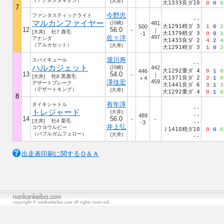
（アグネスタキオン）
(大井)
大1333良ダ10
0
0
0
7
今野忠
ファンタスティックライト
--
マルカンファイヤー
(川崎)
481
大1291稍ダ 3
500
1
0
2
12
56.0
－
｜
[大井] 牡7 鹿毛
大1379稍ダ 3
-1
0
0
1
佐々洋
497
アナンダ
大1433良ダ 2
4
2
4
（アルカセット）
(大井)
大1291稍ダ 3
1
0
2
瀧川寿
スパイキュール
--
ハルカジェット
(川崎)
442
大1292重ダ 4
446
0
1
0
13
54.0
－
｜
[大井] 牝8 黒鹿毛
大1371良ダ 2
＋4
2
1
0
澤佳宏
459
デザートブレーク
大1441良ダ 6
3
1
3
（デザートキング）
(大井)
大1292重ダ 4
0
1
0
8
有年淳
タイキシャトル
--
トレジャード
(大井)
--
489
14
56.0
－
-
[大井] 牡4 栗毛
--
-3
井上弘
コウヨウルビー
Ｊ1410稍ダ10
0
0
0
（バブルガムフェロー）
(大井)
--
出走表印刷に関するＱ＆Ａ