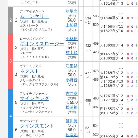
（アフリート）
(大井)
大1314良ダ 3
1
0
1
的場文
アドマイヤムーン
--
ムーンケリー
(大井)
505
水1308重ダ 4
534
0
1
0
2
2
56.0
－
｜
[大井] 牡4 黒鹿毛
--
＋14
上杉昌
520
エストレーラ
Ｊ1400重ダ11
0
0
0
（シンボリクリスエス）
(大井)
大1327良ダ10
0
0
0
小林拓
ロージズインメイ
--
ギオンミスロージー
(大井)
409
大1303重ダ 4
432
0
0
0
3
54.0
－
｜
[大井] 牝5 栗毛
--
＋5
村上頼
423
マローラ
大1457良ダ 2
0
3
0
（Ｃａｅｒｌｅｏｎ）
(大井)
大1303重ダ 4
0
0
0
3
江里裕
ヴァーミリアン
--
ネクスト
(大井)
473
大1289良ダ 2
477
1
2
0
4
56.0
－
｜
[大井] 牡6 鹿毛
浦1417稍ダ 7
-4
0
0
0
小野晋
485
クリールダイナー
Ｊ1432良ダ13
0
1
1
（ロックオブジブラルタル）
(大井)
大1289良ダ 2
1
2
0
吉井章
フサイチリシャール
知1261重ダ 2
3
1
0
マインキング
(大井)
468
Ｊ1277重ダ14
498
1
0
0
5
☆55.0
－
｜
[大井] 牡4 芦毛
--
＋1
松浦裕
497
トミノラブラドール
門1455稍ダ 2
0
1
0
（ハンティングホーク）
(大井)
大1315稍ダ 1
1
0
0
4
笹川翼
サマーバード
--
クインズモント
(大井)
524
--
521
6
56.0
－
｜
[大井] 牡5 栗毛
--
-3
佐宗応
526
シールビーバック
大1455良ダ 4
0
0
0