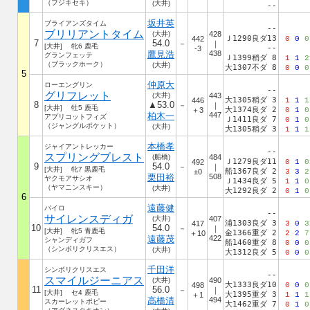
（フジキセキ）
(大井)
--
坂井英
ブライアンズタイム
--
ブリリアントタイム
(大井)
428
Ｊ1290良ダ13
442
0
0
0
7
54.0
－
｜
[大井] 牝6 鹿毛
--
-3
鷹見浩
438
グランフェッテ
Ｊ1399稍ダ 8
1
1
2
（ブラックホーク）
(大井)
大1307不ダ 8
0
0
0
5
仲原大
ローエングリン
--
グリフレット
(大井)
443
大1305稍ダ 3
446
1
1
1
8
▲53.0
－
｜
[大井] 牡5 鹿毛
大1374良ダ 2
＋3
0
1
0
柏木一
447
アプリコットフィズ
Ｊ1411良ダ 7
0
1
0
（ジャングルポケット）
(大井)
大1305稍ダ 3
1
1
1
本橋孝
ジャイアントレッカー
--
スプリングブレスト
(船橋)
484
Ｊ1279良ダ11
492
0
1
0
9
54.0
－
｜
[大井] 牝7 黒鹿毛
船1367良ダ 2
±0
3
3
2
栗田裕
508
ヤクモアサシオ
Ｊ1434良ダ 5
1
1
0
（ヤマニンスキー）
(大井)
大1292良ダ 2
0
1
0
6
遠藤健
パイロ
--
サイレンスディガ
(大井)
407
浦1303良ダ 3
417
3
0
3
10
54.0
－
｜
[大井] 牝5 青鹿毛
金1366重ダ 2
＋10
2
2
7
遠藤茂
422
シャンディガフ
船1460重ダ 8
0
0
0
（シンボリクリスエス）
(大井)
大1312良ダ 5
0
0
0
千田洋
シンボリクリスエス
--
スマイルジーニアス
(大井)
490
大1333良ダ10
498
0
0
0
11
56.0
－
｜
[大井] セ4 鹿毛
大1395重ダ 3
＋1
1
1
1
高橋清
494
スカーレットポピー
大1462重ダ 7
0
1
0