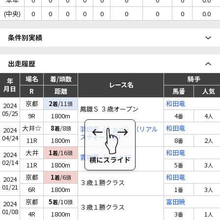
(中央)
0
0
0
0
0
0
0
0
0.0
条件別実績
出走履歴
場名
着/頭数
騎手
年
レース名
月日
R
距離
馬番
人気
京都
2
/11
和田竜
着
頭
2024
鳳雛Ｓ ３歳オープン
05/25
9R
1800m
4
4
番
人
大井☆
8
/8
和田竜
着
頭
羽田盃（ＪｐｎI）（リアル
2024
スティール賞）
04/24
11R
1800m
8
2
番
人
大井
1
/16
和田竜
着
頭
2024
雲取賞（ＪｐｎIII）
02/14
11R
1800m
5
3
番
人
京都
1
/6
和田竜
着
頭
2024
３歳１勝クラス
01/21
6R
1800m
1
3
番
人
京都
5
/10
富田暁
着
頭
2024
３歳１勝クラス
01/08
4R
1800m
3
1
番
人