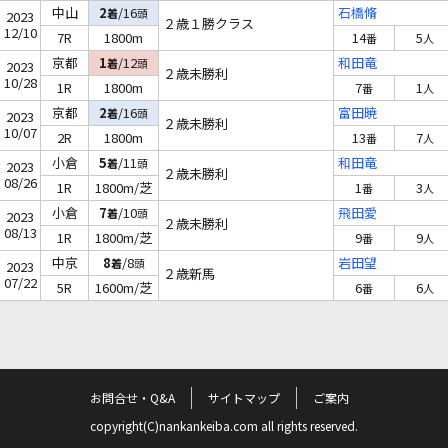
中山
2
/16
石橋脩
着
頭
2023
２歳１勝クラス
12/10
7R
1800m
14
5
番
人
京都
1
/12
和田竜
着
頭
2023
２歳未勝利
10/28
1R
1800m
7
1
番
人
京都
2
/16
富田暁
着
頭
2023
２歳未勝利
10/07
2R
1800m
13
7
番
人
小倉
5
/11
和田竜
着
頭
2023
２歳未勝利
08/26
1R
1800m/芝
1
3
番
人
小倉
7
/10
飛田愛
着
頭
2023
２歳未勝利
08/13
1R
1800m/芝
9
9
番
人
中京
8
/8
岩田望
着
頭
2023
２歳新馬
07/22
5R
1600m/芝
6
6
番
人
お問合せ・Q&A
サイトマップ
ご案内
copyright(C)nankankeiba.com all rights reserved.