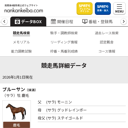
プレミアム
投票・加入
MENU
ポイント
4
データBOX
開催日程
番組・登録馬
競走馬検索
騎手・調教師検索
過去レース検索
メモリアル
リーディング情報
認定厩舎
能力調教試験
枠番・馬番別成績
コース情報
競走馬詳細データ
2026年1月1日現在
ブルーサン
（抹消）
（サラ）牡 鹿毛
父
(サラ)
モーニン
母
(サラ)
グッドレインボー
母父
(サラ)
ステイゴールド