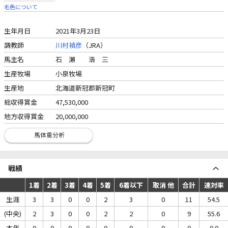
毛色について
生年月日
2021年3月23日
調教師
川村禎彦
（JRA）
馬主名
石 瀬 浩 三
生産牧場
小泉牧場
生産地
北海道新冠郡新冠町
総収得賞金
47,530,000
地方収得賞金
20,000,000
戦績
1着
2着
3着
4着
5着
6着以下
取消 他
合計
連対率
生涯
3
3
0
0
2
3
0
11
54.5
(中央)
2
3
0
0
2
2
0
9
55.6
本年
0
0
0
0
0
0
0
0
0.0