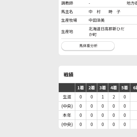
調教師
-
地方
馬主名
中 村 時 子
生産牧場
中田浩美
北海道日高郡新ひだ
生産地
か町
戦績
1着
2着
3着
4着
5着
6
生涯
0
0
1
2
0
(中央)
0
0
0
0
0
本年
0
0
0
0
0
(中央)
0
0
0
0
0