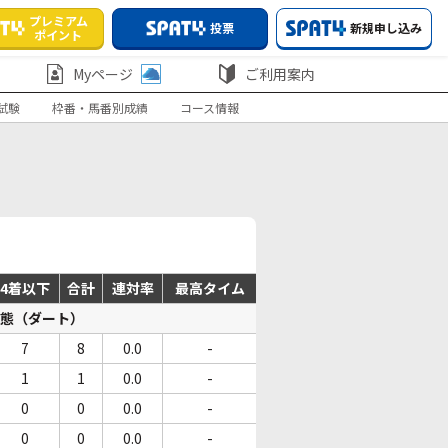
プレミアム
投票
新規申し込み
ポイント
Myページ
ご利用案内
試験
枠番・馬番別成績
コース情報
4着以下
合計
連対率
最高タイム
態（ダート）
7
8
0.0
-
1
1
0.0
-
0
0
0.0
-
0
0
0.0
-