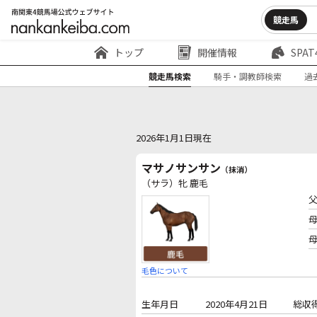
競走馬
トップ
開催情報
SPAT
競走馬検索
騎手・調教師検索
過
2026年1月1日現在
マサノサンサン
（抹消）
（サラ）牝 鹿毛
毛色について
生年月日
2020年4月21日
総収