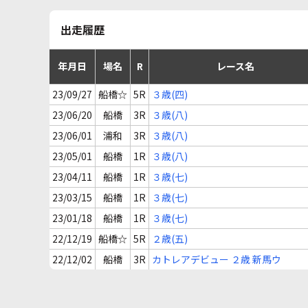
出走履歴
年月日
場名
R
レース名
23/09/27
船橋☆
5R
３歳(四)
23/06/20
船橋
3R
３歳(八)
23/06/01
浦和
3R
３歳(八)
23/05/01
船橋
1R
３歳(八)
23/04/11
船橋
1R
３歳(七)
23/03/15
船橋
1R
３歳(七)
23/01/18
船橋
1R
３歳(七)
22/12/19
船橋☆
5R
２歳(五)
22/12/02
船橋
3R
カトレアデビュー ２歳 新馬ウ