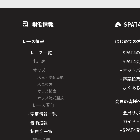
開催情報
SPAT
レース情報
はじめての
- レース一覧
- SPAT
出走表
- SPA
オッズ
- ネッ
人気・高配当順
- 電話投
人気検索
- よくあ
オッズ検索
オッズ賭式選択
会員の皆様
レース傾向
- 会員サ
- 変更情報一覧
- ガイド
- 着順速報
- SPAT
- 払戻金一覧