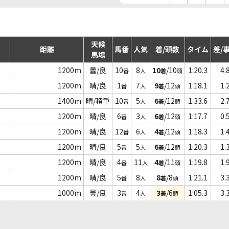
天候
距離
馬番
人気
着/頭数
タイム
差/
馬場
1200m
曇/良
10
8
10
/10
1:20.3
4.
番
人
着
頭
1200m
晴/良
1
7
9
/12
1:18.1
1.
番
人
着
頭
1400m
晴/稍重
10
5
6
/12
1:33.6
2.
番
人
着
頭
1200m
晴/良
6
3
6
/12
1:17.7
0.
番
人
着
頭
1200m
晴/良
12
6
4
/12
1:18.3
1.
番
人
着
頭
1200m
晴/良
5
5
6
/12
1:20.3
1.
番
人
着
頭
1200m
晴/良
4
11
4
/11
1:19.8
1.
番
人
着
頭
1200m
晴/良
5
8
8
/8
1:21.1
3.
番
人
着
頭
1000m
曇/良
3
4
3
/6
1:05.3
3.
番
人
着
頭