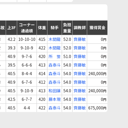
コーナー
負担
事故
上3F
体重
騎手
調教師
獲得賞金
通過順
重量
8
42.2
10-10-10
415
木間龍
52.0
齊藤敏
0
円
2
39.3
9-10-9
422
木間龍
52.0
齊藤敏
0
円
7
40.9
9-7-6
420
所 蛍
51.0
齊藤敏
0
円
5
39.5
6-6-6
413
森泰斗
54.0
齊藤敏
0
円
4
40.5
8-4-4
414
森泰斗
54.0
齊藤敏
240,000
円
3
40.9
6-7-6
412
森泰斗
54.0
齊藤敏
0
円
9
40.5
9-10-9
413
和田譲
54.0
齊藤敏
240,000
円
3
42.5
6-7-7
420
藤本現
54.0
齊藤敏
0
円
3
40.5
4-4
422
森泰斗
54.0
齊藤敏
675,000
円