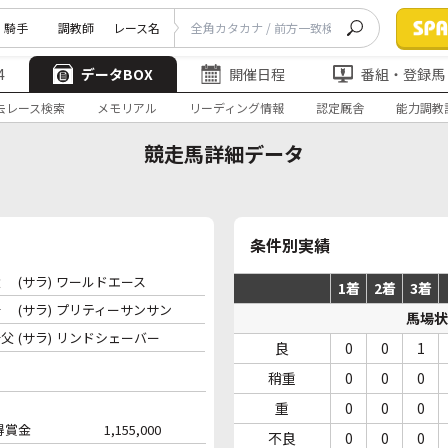
騎手
調教師
レース名
4
データBOX
開催日程
番組・登録馬
去レース検索
メモリアル
リーディング情報
認定厩舎
能力調教
競走馬詳細データ
条件別実績
父
(サラ)
ワールドエース
1着
2着
3着
母
(サラ)
プリティーサンサン
馬場状
母父
(サラ)
リンドシェーバー
良
0
0
1
稍重
0
0
0
重
0
0
0
得賞金
1,155,000
不良
0
0
0