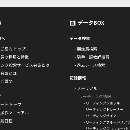
4
データBOX
方へ
データ検索
4のご案内 トップ
- 競走馬検索
T4会員の種類と特徴
- 騎手・調教師検索
トバンク投票サービス会員とは
- 過去レース検索
票会員とは
記録情報
るご質問
- メモリアル
へ
リーディング情報
- リーディングジョッキー
ポート トップ
- リーディングトレーナー
・操作マニュアル
- リーディングサイアー
4発売日程
- リーディングブルードメア
- リーディングジョッキーx