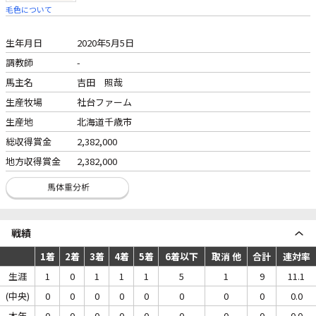
毛色について
生年月日
2020年5月5日
調教師
-
馬主名
吉田 照哉
生産牧場
社台ファーム
生産地
北海道千歳市
総収得賞金
2,382,000
地方収得賞金
2,382,000
戦績
1着
2着
3着
4着
5着
6着以下
取消 他
合計
連対率
生涯
1
0
1
1
1
5
1
9
11.1
(中央)
0
0
0
0
0
0
0
0
0.0
本年
0
0
0
0
0
0
0
0
0.0