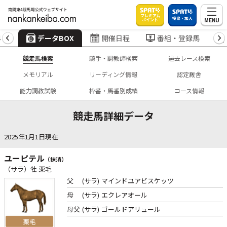
プレミアム
投票・加入
MENU
ポイント
4
データBOX
開催日程
番組・登録馬
競走馬検索
騎手・調教師検索
過去レース検索
メモリアル
リーディング情報
認定厩舎
能力調教試験
枠番・馬番別成績
コース情報
競走馬詳細データ
2025年1月1日現在
ユーピテル
（抹消）
（サラ）牡 栗毛
父
(サラ)
マインドユアビスケッツ
母
(サラ)
エクレアオール
母父
(サラ)
ゴールドアリュール