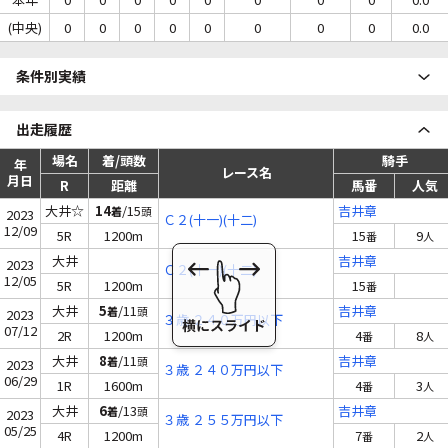
(中央)
0
0
0
0
0
0
0
0
0.0
条件別実績
出走履歴
場名
着/頭数
騎手
年
レース名
月日
R
距離
馬番
人気
大井☆
14
/15
吉井章
着
頭
2023
Ｃ２(十一)(十二)
12/09
5R
1200m
15
9
番
人
大井
吉井章
2023
Ｃ２(十一)(十二)
12/05
5R
1200m
15
番
大井
5
/11
吉井章
着
頭
2023
３歳 ２４０万円以下
07/12
2R
1200m
4
8
番
人
大井
8
/11
吉井章
着
頭
2023
３歳 ２４０万円以下
06/29
1R
1600m
4
3
番
人
大井
6
/13
吉井章
着
頭
2023
３歳 ２５５万円以下
05/25
4R
1200m
7
2
番
人