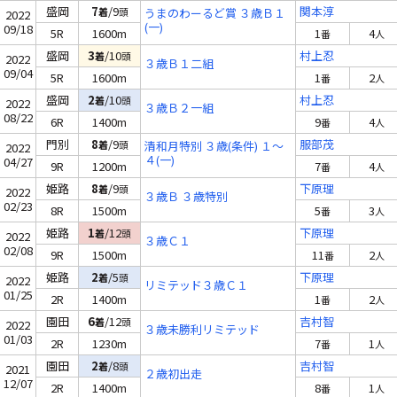
盛岡
7
/9
関本淳
着
頭
うまのわーるど賞 ３歳Ｂ１
2022
(一)
09/18
5R
1600m
1
4
番
人
盛岡
3
/10
村上忍
着
頭
2022
３歳Ｂ１二組
09/04
5R
1600m
1
2
番
人
盛岡
2
/10
村上忍
着
頭
2022
３歳Ｂ２一組
08/22
6R
1400m
9
4
番
人
門別
8
/9
服部茂
着
頭
清和月特別 ３歳(条件) １～
2022
４(一)
04/27
9R
1200m
7
4
番
人
姫路
8
/9
下原理
着
頭
2022
３歳Ｂ ３歳特別
02/23
8R
1500m
5
3
番
人
姫路
1
/12
下原理
着
頭
2022
３歳Ｃ１
02/08
9R
1500m
11
2
番
人
姫路
2
/5
下原理
着
頭
2022
リミテッド３歳Ｃ１
01/25
2R
1400m
1
2
番
人
園田
6
/12
吉村智
着
頭
2022
３歳未勝利リミテッド
01/03
2R
1230m
7
1
番
人
園田
2
/8
吉村智
着
頭
2021
２歳初出走
12/07
2R
1400m
8
1
番
人