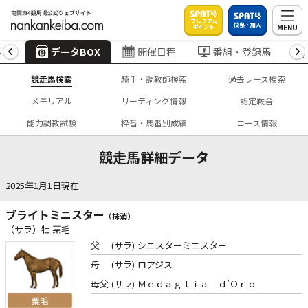
プレミアム
投票・加入
MENU
ポイント
4
データBOX
開催日程
番組・登録馬
競走馬検索
騎手・調教師検索
過去レース検索
メモリアル
リーディング情報
認定厩舎
能力調教試験
枠番・馬番別成績
コース情報
競走馬詳細データ
2025年1月1日現在
ブライトミニスター
（抹消）
（サラ）牡 栗毛
父
(サラ)
シニスターミニスター
母
(サラ)
ロアジス
母父
(サラ)
Ｍｅｄａｇｌｉａ ｄ’Ｏｒｏ