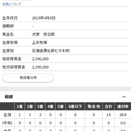
毛色について
生年月日
2019年4月8日
調教師
-
馬主名
犬塚 悠治郎
生産牧場
上水牧場
生産地
北海道勇払郡むかわ町
総収得賞金
2,390,000
地方収得賞金
2,390,000
戦績
1着
2着
3着
4着
5着
6着以下
取消 他
合計
連対率
生涯
1
3
2
0
0
8
0
14
28.6
(中央)
0
0
0
0
0
0
0
0
0.0
本年
0
0
0
0
0
0
0
0
0.0