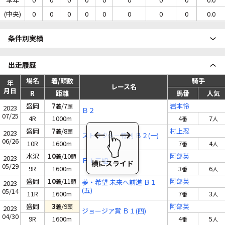
(中央)
0
0
0
0
0
0
0
0
0.0
条件別実績
出走履歴
場名
着/頭数
騎手
年
レース名
月日
R
距離
馬番
人気
盛岡
7
/7
岩本怜
着
頭
2023
Ｂ２
07/25
4R
1000m
4
7
番
人
盛岡
7
/8
村上忍
着
頭
2023
ストラクター特別 Ｂ２(一)
06/26
10R
1600m
7
4
番
人
水沢
10
/10
阿部英
着
頭
2023
Ｂ１三組
05/29
9R
1600m
3
6
番
人
盛岡
10
/11
阿部英
着
頭
夢・希望 未来へ前進 Ｂ１
2023
(五)
05/14
11R
1600m
7
3
番
人
盛岡
3
/9
阿部英
着
頭
2023
ジョージア賞 Ｂ１(四)
04/30
9R
1600m
4
5
番
人