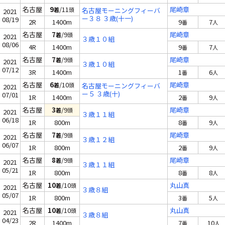
名古屋
9
/11
尾崎章
着
頭
名古屋モーニングフィーバ
2021
ー３８ ３歳(十一)
08/19
2R
1400m
9
7
番
人
名古屋
7
/9
尾崎章
着
頭
2021
３歳１０組
08/06
4R
1400m
9
7
番
人
名古屋
7
/9
尾崎章
着
頭
2021
３歳１０組
07/12
3R
1400m
1
6
番
人
名古屋
6
/10
尾崎章
着
頭
名古屋モーニングフィーバ
2021
ー５ ３歳(十)
07/01
1R
1400m
2
9
番
人
名古屋
3
/9
尾崎章
着
頭
2021
３歳１１組
06/18
1R
800m
8
9
番
人
名古屋
7
/9
尾崎章
着
頭
2021
３歳１２組
06/07
1R
800m
2
9
番
人
名古屋
8
/9
尾崎章
着
頭
2021
３歳１１組
05/21
1R
800m
8
8
番
人
名古屋
10
/10
丸山真
着
頭
2021
３歳８組
05/07
1R
800m
3
5
番
人
名古屋
10
/10
丸山真
着
頭
2021
３歳８組
04/23
2R
1400m
7
10
番
人