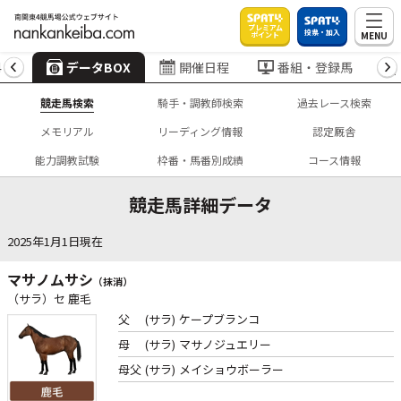
プレミアム
投票・加入
MENU
ポイント
4
データBOX
開催日程
番組・登録馬
競走馬検索
騎手・調教師検索
過去レース検索
メモリアル
リーディング情報
認定厩舎
能力調教試験
枠番・馬番別成績
コース情報
競走馬詳細データ
2025年1月1日現在
マサノムサシ
（抹消）
（サラ）セ 鹿毛
父
(サラ)
ケープブランコ
母
(サラ)
マサノジュエリー
母父
(サラ)
メイショウボーラー