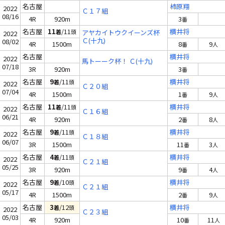
名古屋
柿原翔
2022
Ｃ１７組
08/16
4R
920m
3
番
名古屋
11
/11
横井将
着
頭
アヤカイトウクイーンズ杯
2022
Ｃ(十九)
08/02
4R
1500m
8
9
番
人
名古屋
横井将
2022
馬トーーク杯！ Ｃ(十九)
07/18
3R
920m
3
番
名古屋
9
/11
横井将
着
頭
2022
Ｃ２０組
07/04
4R
1500m
1
9
番
人
名古屋
11
/11
横井将
着
頭
2022
Ｃ１６組
06/21
4R
920m
2
8
番
人
名古屋
9
/11
横井将
着
頭
2022
Ｃ１８組
06/07
3R
1500m
11
3
番
人
名古屋
4
/11
横井将
着
頭
2022
Ｃ２１組
05/25
3R
920m
9
4
番
人
名古屋
9
/10
横井将
着
頭
2022
Ｃ２１組
05/17
4R
1500m
2
9
番
人
名古屋
3
/12
横井将
着
頭
2022
Ｃ２３組
05/03
4R
920m
10
11
番
人