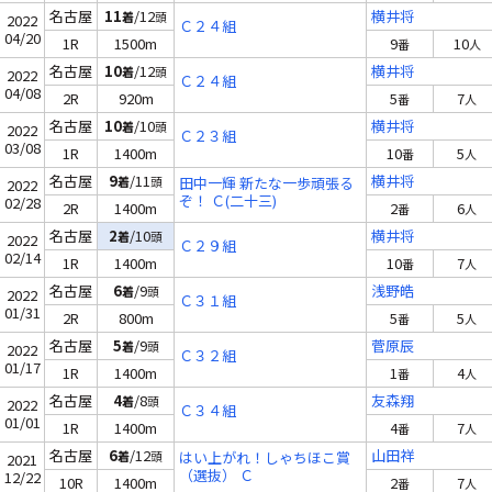
名古屋
11
/12
横井将
着
頭
2022
Ｃ２４組
04/20
1R
1500m
9
10
番
人
名古屋
10
/12
横井将
着
頭
2022
Ｃ２４組
04/08
2R
920m
5
7
番
人
名古屋
10
/10
横井将
着
頭
2022
Ｃ２３組
03/08
1R
1400m
10
5
番
人
名古屋
9
/11
横井将
着
頭
田中一輝 新たな一歩頑張る
2022
ぞ！ Ｃ(二十三)
02/28
2R
1400m
2
6
番
人
名古屋
2
/10
横井将
着
頭
2022
Ｃ２９組
02/14
1R
1400m
10
7
番
人
名古屋
6
/9
浅野皓
着
頭
2022
Ｃ３１組
01/31
2R
800m
5
5
番
人
名古屋
5
/9
菅原辰
着
頭
2022
Ｃ３２組
01/17
1R
1400m
1
4
番
人
名古屋
4
/8
友森翔
着
頭
2022
Ｃ３４組
01/01
1R
1400m
4
7
番
人
名古屋
6
/12
山田祥
着
頭
はい上がれ！しゃちほこ賞
2021
（選抜） Ｃ
12/22
10R
1400m
2
7
番
人