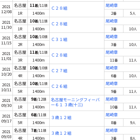
名古屋
11
/11
尾崎章
着
頭
2021
Ｃ２８組
12/08
1R
1400m
2
5
番
人
名古屋
10
/11
尾崎章
着
頭
2021
Ｃ２８組
11/30
1R
1400m
3
10
番
人
名古屋
10
/10
尾崎章
着
頭
2021
Ｃ３１組
11/15
2R
1400m
3
10
番
人
名古屋
11
/11
尾崎章
着
頭
2021
Ｃ２８組
11/01
3R
1400m
11
11
番
人
名古屋
10
/10
尾崎章
着
頭
2021
Ｃ２７組
10/20
4R
1400m
6
10
番
人
名古屋
10
/11
尾崎章
着
頭
2021
Ｃ２６組
10/11
5R
1400m
9
11
番
人
名古屋
9
/12
尾崎章
着
頭
名古屋モーニングフィーバ
2021
ー６１ ３歳(十三)
09/30
1R
1400m
10
11
番
人
名古屋
6
/11
尾崎章
着
頭
2021
３歳１２組
09/17
5R
1400m
8
9
番
人
名古屋
7
/11
尾崎章
着
頭
2021
３歳１２組
09/03
4R
1400m
3
8
番
人