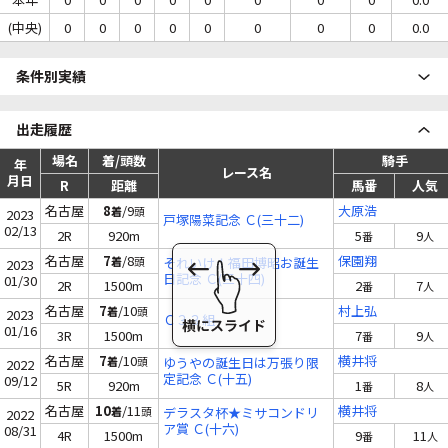
(中央)
0
0
0
0
0
0
0
0
0.0
条件別実績
出走履歴
場名
着/頭数
騎手
年
レース名
月日
R
距離
馬番
人気
名古屋
8
/9
大原浩
着
頭
2023
戸塚陽菜記念 Ｃ(三十二)
02/13
2R
920m
5
9
番
人
名古屋
7
/8
保園翔
着
頭
それいけ！福田博昭お誕生
2023
日記念 Ｃ(三十四)
01/30
2R
1500m
2
7
番
人
名古屋
7
/10
村上弘
着
頭
2023
Ｃ３３組
01/16
3R
1500m
7
9
番
人
名古屋
7
/10
横井将
着
頭
ゆうやの誕生日は万張り限
2022
定記念 Ｃ(十五)
09/12
5R
920m
1
8
番
人
名古屋
10
/11
横井将
着
頭
デラスタ杯★ミサコンドリ
2022
ア賞 Ｃ(十六)
08/31
4R
1500m
9
11
番
人