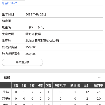
毛色について
生年月日
2018年4月22日
調教師
-
馬主名
（有） Ｍ’ｓ
生産牧場
猪野毛牧場
生産地
北海道日高郡新ひだか町
総収得賞金
350,000
地方収得賞金
350,000
戦績
1着
2着
3着
4着
5着
6着以下
取消 他
合計
連対率
生涯
0
1
2
2
1
36
2
42
2.4
(中央)
0
0
0
0
0
2
0
2
0.0
本年
0
0
0
0
0
0
0
0
0.0