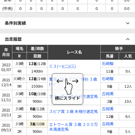
(中央)
0
0
0
0
0
0
0
0
0.0
条件別実績
出走履歴
場名
着/頭数
騎手
年
レース名
月日
R
距離
馬番
人気
川崎
12
/12
石崎駿
着
頭
2022
Ｃ３(一)(二)(三)
01/07
4R
1400m
11
9
番
人
川崎☆
12
/14
石崎駿
着
頭
鴛鴦（おしどり）特別 ３歳
2021
(一)
12/14
9R
1500m
8
12
番
人
川崎
10
/10
古岡勇
着
頭
2021
アロー賞 ３歳 未格付選定馬
11/11
3R
900m
2
10
番
人
川崎
6
/12
古岡勇
着
頭
2021
スピア賞 ３歳 未格付選定馬
10/13
2R
900m
12
6
番
人
川崎
3
/10
古岡勇
着
頭
エトワール賞 ３歳 ２００万
2021
未満選定馬
09/13
2R
900m
9
5
番
人