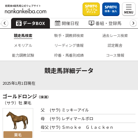
プレミアム
投票・加入
MENU
ポイント
4
データBOX
開催日程
番組・登録馬
競走馬検索
騎手・調教師検索
過去レース検索
メモリアル
リーディング情報
認定厩舎
能力調教試験
枠番・馬番別成績
コース情報
競走馬詳細データ
2025年1月1日現在
ゴールドロンジ
（抹消）
（サラ）牡 栗毛
父
(サラ)
ミッキーアイル
母
(サラ)
レディマールボロ
母父
(サラ)
Ｓｍｏｋｅ Ｇｌａｃｋｅｎ