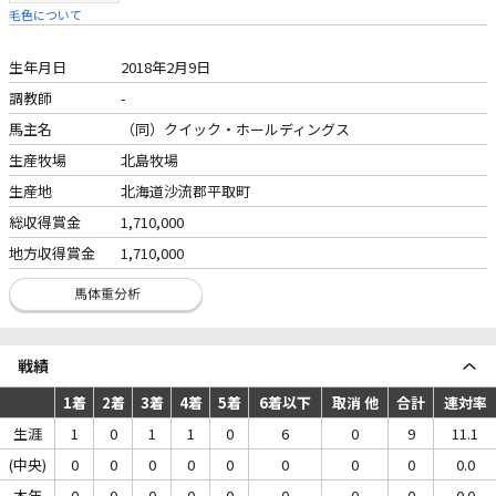
毛色について
生年月日
2018年2月9日
調教師
-
馬主名
（同）クイック・ホールディングス
生産牧場
北島牧場
生産地
北海道沙流郡平取町
総収得賞金
1,710,000
地方収得賞金
1,710,000
戦績
1着
2着
3着
4着
5着
6着以下
取消 他
合計
連対率
生涯
1
0
1
1
0
6
0
9
11.1
(中央)
0
0
0
0
0
0
0
0
0.0
本年
0
0
0
0
0
0
0
0
0.0