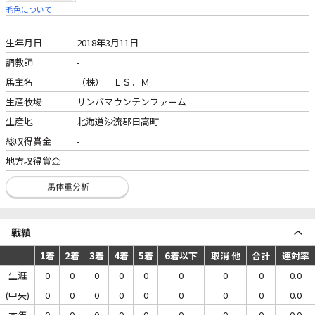
毛色について
生年月日
2018年3月11日
調教師
-
馬主名
（株） ＬＳ．Ｍ
生産牧場
サンバマウンテンファーム
生産地
北海道沙流郡日高町
総収得賞金
-
地方収得賞金
-
戦績
1着
2着
3着
4着
5着
6着以下
取消 他
合計
連対率
生涯
0
0
0
0
0
0
0
0
0.0
(中央)
0
0
0
0
0
0
0
0
0.0
本年
0
0
0
0
0
0
0
0
0.0