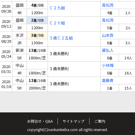
盛岡
4
/8
高松亮
着
頭
2020
Ｃ２九組
09/26
4R
1200m
4
1
番
人
盛岡
2
/8
高松亮
着
頭
2020
Ｃ２十組
09/12
3R
1200m
5
2
番
人
水沢
3
/9
山本政
着
頭
2020
３歳Ｃ２五組
08/29
2R
1300m
6
3
番
人
新潟
13
/16
黛弘人
着
頭
2020
３歳未勝利
05/24
5R
1800m/芝
6
14
番
人
中山
小林脩
2020
３歳未勝利
03/31
4R
1800m/芝
8
16
番
人
中山
13
/16
嘉藤貴
着
頭
2020
３歳未勝利
01/18
5R
2000m/芝
1
15
番
人
お問合せ・Q&A
サイトマップ
ご案内
copyright(C)nankankeiba.com all rights reserved.