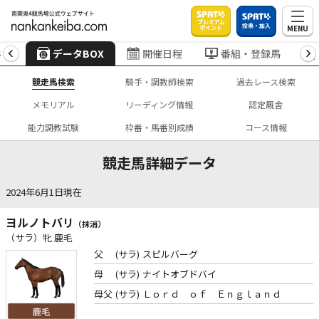
プレミアム
投票・加入
MENU
ポイント
4
データBOX
開催日程
番組・登録馬
競走馬検索
騎手・調教師検索
過去レース検索
メモリアル
リーディング情報
認定厩舎
能力調教試験
枠番・馬番別成績
コース情報
競走馬詳細データ
2024年6月1日現在
ヨルノトバリ
（抹消）
（サラ）牝 鹿毛
父
(サラ)
スピルバーグ
母
(サラ)
ナイトオブドバイ
母父
(サラ)
Ｌｏｒｄ ｏｆ Ｅｎｇｌａｎｄ