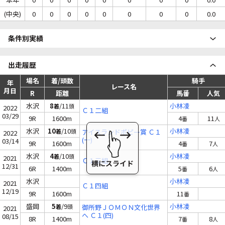
(中央)
0
0
0
0
0
0
0
0
0.0
条件別実績
出走履歴
場名
着/頭数
騎手
年
レース名
月日
R
距離
馬番
人気
水沢
8
/11
小林凌
着
頭
2022
Ｃ１二組
03/29
9R
1600m
4
11
番
人
水沢
10
/10
小林凌
着
頭
アイスランドポピー賞 Ｃ１
2022
(一)
03/14
9R
1600m
4
7
番
人
水沢
4
/10
小林凌
着
頭
2021
Ｃ１三組
12/31
6R
1400m
5
6
番
人
水沢
小林凌
2021
Ｃ１四組
12/19
9R
1600m
11
番
盛岡
5
/9
小林凌
着
頭
御所野ＪＯＭＯＮ文化世界
2021
へ Ｃ１(四)
08/15
8R
1400m
7
8
番
人