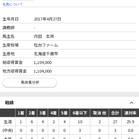
毛色について
生年月日
2017年4月27日
調教師
-
馬主名
内田 玄祥
生産牧場
社台ファーム
生産地
北海道千歳市
総収得賞金
1,104,000
地方収得賞金
1,104,000
戦績
1着
2着
3着
4着
5着
6着以下
取消 他
合計
連対率
生涯
1
6
4
2
4
10
2
27
25.9
(中央)
0
0
0
0
0
3
0
3
0.0
本年
0
0
0
0
0
0
0
0
0.0