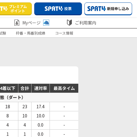
プレミアム
投票
新規申し込み
ポイント
Myページ
ご利用案内
試験
枠番・馬番別成績
コース情報
4着以下
合計
連対率
最高タイム
態（ダート）
18
23
17.4
-
8
10
10.0
-
4
4
0.0
-
1
1
0.0
-