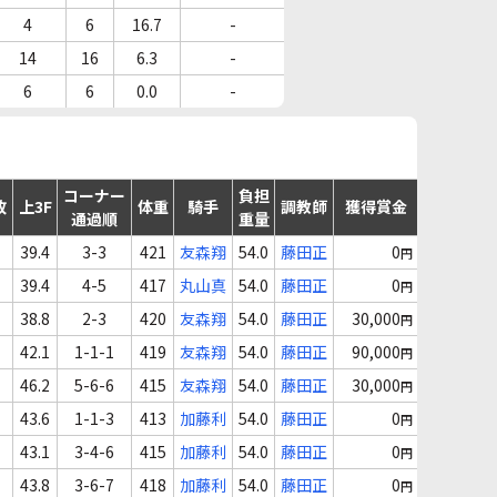
4
6
16.7
-
14
16
6.3
-
6
6
0.0
-
コーナー
負担
故
上3F
体重
騎手
調教師
獲得賞金
通過順
重量
39.4
3-3
421
友森翔
54.0
藤田正
0
円
39.4
4-5
417
丸山真
54.0
藤田正
0
円
38.8
2-3
420
友森翔
54.0
藤田正
30,000
円
42.1
1-1-1
419
友森翔
54.0
藤田正
90,000
円
46.2
5-6-6
415
友森翔
54.0
藤田正
30,000
円
43.6
1-1-3
413
加藤利
54.0
藤田正
0
円
43.1
3-4-6
415
加藤利
54.0
藤田正
0
円
43.8
3-6-7
418
加藤利
54.0
藤田正
0
円