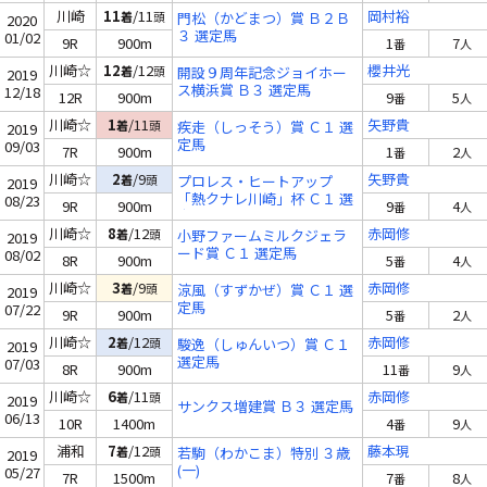
川崎
11
/11
岡村裕
着
頭
門松（かどまつ）賞 Ｂ２Ｂ
2020
３ 選定馬
01/02
9R
900m
1
7
番
人
川崎☆
12
/12
櫻井光
着
頭
開設９周年記念ジョイホー
2019
ス横浜賞 Ｂ３ 選定馬
12/18
12R
900m
9
5
番
人
川崎☆
1
/11
矢野貴
着
頭
疾走（しっそう）賞 Ｃ１ 選
2019
定馬
09/03
7R
900m
1
2
番
人
川崎☆
2
/9
矢野貴
着
頭
プロレス・ヒートアップ
2019
「熱クナレ川崎」杯 Ｃ１ 選
08/23
9R
900m
9
4
番
人
定馬
川崎☆
8
/12
赤岡修
着
頭
小野ファームミルクジェラ
2019
ード賞 Ｃ１ 選定馬
08/02
8R
900m
5
4
番
人
川崎☆
3
/9
赤岡修
着
頭
涼風（すずかぜ）賞 Ｃ１ 選
2019
定馬
07/22
9R
900m
5
2
番
人
川崎☆
2
/12
赤岡修
着
頭
駿逸（しゅんいつ）賞 Ｃ１
2019
選定馬
07/03
8R
900m
11
9
番
人
川崎☆
6
/11
赤岡修
着
頭
2019
サンクス増建賞 Ｂ３ 選定馬
06/13
10R
1400m
4
9
番
人
浦和
7
/12
藤本現
着
頭
若駒（わかこま）特別 ３歳
2019
(一)
05/27
7R
1500m
7
8
番
人