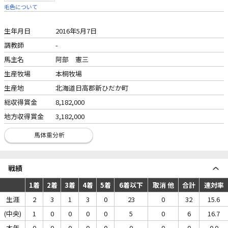
毛色について
生年月日
2016年5月7日
調教師
-
馬主名
阿部 憲三
生産牧場
本桐牧場
生産地
北海道日高郡新ひだか町
総収得賞金
8,182,000
地方収得賞金
3,182,000
戦績
1着
2着
3着
4着
5着
6着以下
取消 他
合計
連対率
生涯
2
3
1
3
0
23
0
32
15.6
(中央)
1
0
0
0
0
5
0
6
16.7
本年
0
0
0
0
0
0
0
0
0.0