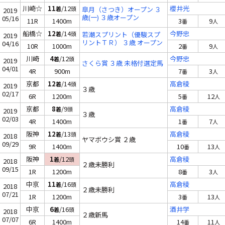
川崎☆
11
/12
櫻井光
着
頭
皐月（さつき）オープン ３
2019
歳(一) ３歳オープン
05/16
11R
1400m
3
9
番
人
船橋☆
12
/14
今野忠
着
頭
若潮スプリント（優駿スプ
2019
リントＴＲ） ３歳 オープン
04/16
10R
1000m
2
9
番
人
川崎
4
/12
今野忠
着
頭
2019
さくら賞 ３歳 未格付選定馬
04/01
4R
900m
7
3
番
人
京都
12
/14
高倉稜
着
頭
2019
３歳
02/17
6R
1200m
5
12
番
人
京都
8
/9
高倉稜
着
頭
2019
３歳
02/03
4R
1400m
1
7
番
人
阪神
12
/13
高倉稜
着
頭
2018
ヤマボウシ賞 ２歳
09/29
9R
1400m
10
13
番
人
阪神
1
/12
高倉稜
着
頭
2018
２歳未勝利
09/15
1R
1200m
8
3
番
人
中京
11
/16
高倉稜
着
頭
2018
２歳未勝利
07/21
1R
1200m
3
13
番
人
中京
6
/16
酒井学
着
頭
2018
２歳新馬
07/07
6R
1400m
14
11
番
人