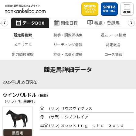
プレミアム
投票・加入
MENU
ポイント
4
データBOX
開催日程
番組・登録馬
競走馬検索
騎手・調教師検索
過去レース検索
メモリアル
リーディング情報
認定厩舎
能力調教試験
枠番・馬番別成績
コース情報
競走馬詳細データ
2025年1月25日現在
ウインバルドル
（抹消）
（サラ）牡 黒鹿毛
父
(サラ)
サウスヴィグラス
母
(サラ)
ニシノフレイア
母父
(サラ)
Ｓｅｅｋｉｎｇ ｔｈｅ Ｇｏｌｄ