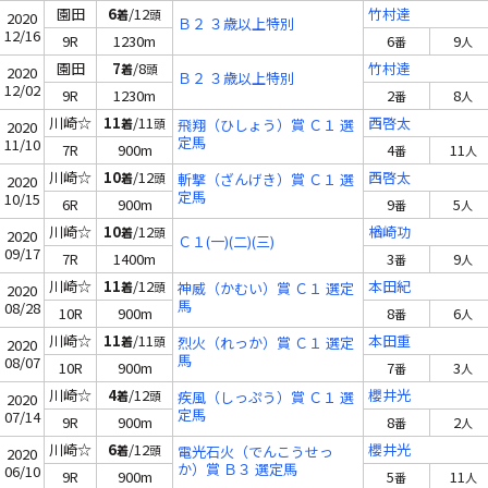
園田
6
/12
竹村達
着
頭
2020
Ｂ２ ３歳以上特別
12/16
9R
1230m
6
9
番
人
園田
7
/8
竹村達
着
頭
2020
Ｂ２ ３歳以上特別
12/02
9R
1230m
2
8
番
人
川崎☆
11
/11
西啓太
着
頭
飛翔（ひしょう）賞 Ｃ１ 選
2020
定馬
11/10
7R
900m
4
11
番
人
川崎☆
10
/12
西啓太
着
頭
斬撃（ざんげき）賞 Ｃ１ 選
2020
定馬
10/15
6R
900m
9
5
番
人
川崎☆
10
/12
楢崎功
着
頭
2020
Ｃ１(一)(二)(三)
09/17
7R
1400m
3
9
番
人
川崎☆
11
/12
本田紀
着
頭
神威（かむい）賞 Ｃ１ 選定
2020
馬
08/28
10R
900m
8
6
番
人
川崎☆
11
/11
本田重
着
頭
烈火（れっか）賞 Ｃ１ 選定
2020
馬
08/07
10R
900m
7
3
番
人
川崎☆
4
/12
櫻井光
着
頭
疾風（しっぷう）賞 Ｃ１ 選
2020
定馬
07/14
9R
900m
8
2
番
人
川崎☆
6
/12
櫻井光
着
頭
電光石火（でんこうせっ
2020
か）賞 Ｂ３ 選定馬
06/10
9R
900m
5
11
番
人