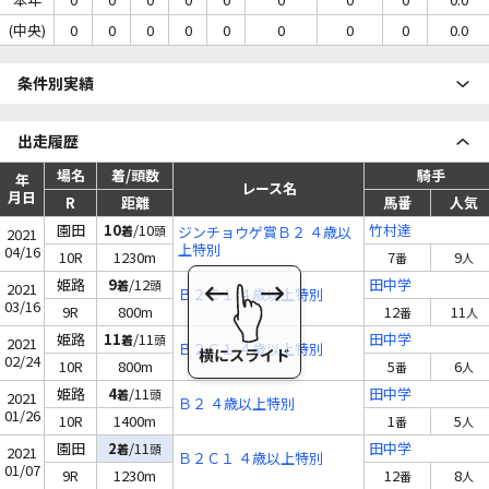
(中央)
0
0
0
0
0
0
0
0
0.0
条件別実績
出走履歴
場名
着/頭数
騎手
年
レース名
月日
R
距離
馬番
人気
園田
10
/10
竹村達
着
頭
ジンチョウゲ賞Ｂ２ ４歳以
2021
上特別
04/16
10R
1230m
7
9
番
人
姫路
9
/12
田中学
着
頭
2021
Ｂ２Ｃ１ ４歳以上特別
03/16
9R
800m
12
11
番
人
姫路
11
/11
田中学
着
頭
2021
Ｂ２Ｃ１ ４歳以上特別
02/24
10R
800m
5
6
番
人
姫路
4
/11
田中学
着
頭
2021
Ｂ２ ４歳以上特別
01/26
10R
1400m
1
5
番
人
園田
2
/11
田中学
着
頭
2021
Ｂ２Ｃ１ ４歳以上特別
01/07
9R
1230m
12
8
番
人