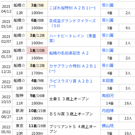
船橋☆
3
/9
笹川翼
着
頭
2023
こぼれ桜特別 Ａ２Ｂ１(一)
04/12
12R
1800m
4
2
番
人
船橋☆
6
/8
笹川翼
着
頭
京成盃グランドマイラーズ
2023
（ＳII）
03/16
11R
1600m
3
4
番
人
船橋☆
3
/12
笹川翼
着
頭
ハートビートレイン（準重
2023
賞）
02/07
11R
1600m
8
1
番
人
船橋☆
1
/10
笹川翼
着
頭
2023
船橋の名伯楽記念 Ａ２
01/19
11R
1600m
7
2
番
人
船橋☆
3
/12
笹川翼
着
頭
カサブランカ特別 Ａ２Ｂ１
2022
(一)
12/21
11R
1700m
4
3
番
人
船橋☆
4
/9
本田重
着
頭
ラピスラズリ賞 Ａ２Ｂ１
2022
(一)
12/02
10R
1600m
3
3
番
人
阪神
9
/16
角田河
着
頭
2022
太秦Ｓ ３歳上オープン
10/15
11R
1800m
14
16
番
人
新潟
10
/15
内田博
着
頭
2022
ＢＳＮ賞 ３歳上オープン
08/27
11R
1800m
9
13
番
人
東京
11
/16
横山琉
着
頭
ブリリアントＳ ４歳上オー
2022
プン
05/01
10R
2100m
9
16
番
人