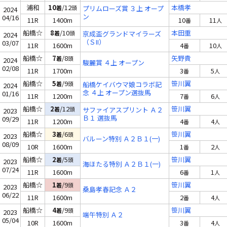
浦和
10
/12
本橋孝
着
頭
プリムローズ賞 ３上 オープ
2024
ン
04/16
11R
1400m
10
11
番
人
船橋☆
8
/10
本田重
着
頭
京成盃グランドマイラーズ
2024
（ＳII）
03/07
11R
1600m
4
10
番
人
船橋☆
7
/8
矢野貴
着
頭
2024
駿麗賞 ４上 オープン
02/08
11R
1700m
3
5
番
人
船橋☆
5
/9
笹川翼
着
頭
船橋ケイバウマ娘コラボ記
2024
念 ４上 オープン選抜馬
01/16
11R
1200m
7
6
番
人
船橋☆
2
/12
笹川翼
着
頭
サファイアスプリント Ａ２
2023
Ｂ１ 選抜馬
09/29
11R
1200m
4
4
番
人
船橋☆
3
/6
笹川翼
着
頭
2023
バルーン特別 Ａ２Ｂ１(一)
08/09
10R
1600m
1
2
番
人
船橋☆
2
/5
笹川翼
着
頭
2023
海ほたる特別 Ａ２Ｂ１(一)
07/24
11R
1600m
6
1
番
人
船橋☆
1
/9
笹川翼
着
頭
2023
桑島孝春記念 Ａ２
06/22
11R
1600m
2
4
番
人
船橋☆
4
/9
笹川翼
着
頭
2023
端午特別 Ａ２
05/04
10R
1600m
3
4
番
人