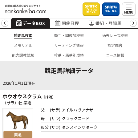
プレミアム
投票・加入
MENU
ポイント
4
データBOX
開催日程
番組・登録馬
競走馬検索
騎手・調教師検索
過去レース検索
メモリアル
リーディング情報
認定厩舎
能力調教試験
枠番・馬番別成績
コース情報
競走馬詳細データ
2026年1月1日現在
ホウオウスクラム
（抹消）
（サラ）牡 栗毛
父
(サラ)
アイルハヴアナザー
母
(サラ)
クラックコード
母父
(サラ)
ダンスインザダーク