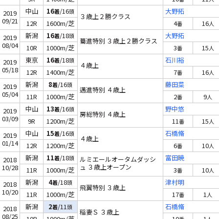
中山
16
/16
大野拓
着
頭
2019
３歳上２勝クラス
09/21
12R
1600m/芝
4
16
番
人
新潟
16
/18
大野拓
着
頭
2019
驀進特別 ３歳上２勝クラス
08/04
10R
1000m/芝
3
15
番
人
東京
16
/18
石川裕
着
頭
2019
４歳上
05/18
12R
1400m/芝
7
16
番
人
新潟
8
/16
藤田菜
着
頭
2019
邁進特別 ４歳上
05/04
11R
1000m/芝
2
9
番
人
中山
13
/16
野中悠
着
頭
2019
房総特別 ４歳上
03/09
9R
1200m/芝
11
15
番
人
中山
15
/16
石橋脩
着
頭
2019
４歳上
01/14
12R
1200m/芝
6
10
番
人
新潟
11
/18
富田暁
着
頭
ルミエールオータムダッシ
2018
ュ ３歳上オープン
10/28
11R
1000m/芝
3
10
番
人
新潟
4
/18
津村明
着
頭
2018
飛翼特別 ３歳上
10/20
11R
1000m/芝
17
1
番
人
新潟
2
/11
石橋脩
着
頭
2018
稲妻Ｓ ３歳上
08/25
10R
1000m/芝
10
1