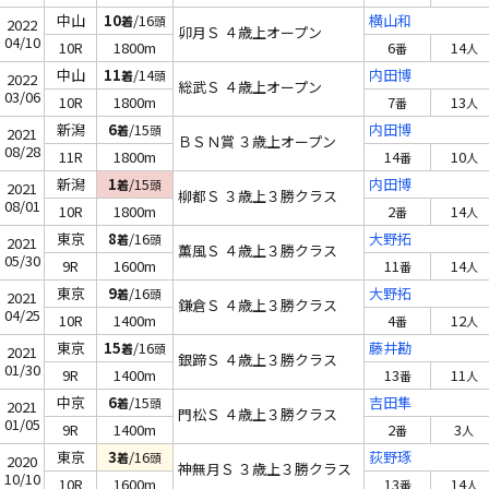
中山
10
/16
横山和
着
頭
2022
卯月Ｓ ４歳上オープン
04/10
10R
1800m
6
14
番
人
中山
11
/14
内田博
着
頭
2022
総武Ｓ ４歳上オープン
03/06
10R
1800m
7
13
番
人
新潟
6
/15
内田博
着
頭
2021
ＢＳＮ賞 ３歳上オープン
08/28
11R
1800m
14
10
番
人
新潟
1
/15
内田博
着
頭
2021
柳都Ｓ ３歳上３勝クラス
08/01
10R
1800m
2
14
番
人
東京
8
/16
大野拓
着
頭
2021
薫風Ｓ ４歳上３勝クラス
05/30
9R
1600m
11
14
番
人
東京
9
/16
大野拓
着
頭
2021
鎌倉Ｓ ４歳上３勝クラス
04/25
10R
1400m
4
12
番
人
東京
15
/16
藤井勘
着
頭
2021
銀蹄Ｓ ４歳上３勝クラス
01/30
9R
1400m
13
11
番
人
中京
6
/15
吉田隼
着
頭
2021
門松Ｓ ４歳上３勝クラス
01/05
9R
1400m
2
3
番
人
東京
3
/16
荻野琢
着
頭
2020
神無月Ｓ ３歳上３勝クラス
10/10
10R
1600m
13
14
番
人