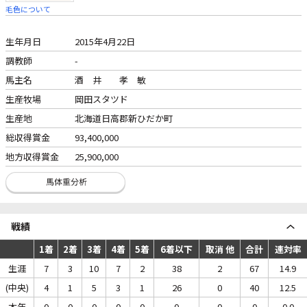
毛色について
生年月日
2015年4月22日
調教師
-
馬主名
酒 井 孝 敏
生産牧場
岡田スタツド
生産地
北海道日高郡新ひだか町
総収得賞金
93,400,000
地方収得賞金
25,900,000
戦績
1着
2着
3着
4着
5着
6着以下
取消 他
合計
連対率
生涯
7
3
10
7
2
38
2
67
14.9
(中央)
4
1
5
3
1
26
0
40
12.5
本年
0
0
0
0
0
0
0
0
0.0