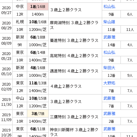
中京
1
/16
松山弘
着
頭
2020
３歳上２勝クラス
09/27
12R
1400m
9
6
番
人
札幌
10
/16
柴山雄
着
頭
摩周湖特別 ３歳上２勝クラ
2020
ス
08/29
10R
1200m/芝
11
11
番
人
新潟
6
/18
武藤雅
着
頭
2020
驀進特別 ３歳上２勝クラス
08/09
9R
1000m/芝
14
4
番
人
東京
6
/14
松山弘
着
頭
2020
高尾特別 ４歳上２勝クラス
05/23
10R
1400m/芝
9
7
番
人
新潟
4
/16
柴田大
着
頭
2020
邁進特別 ４歳上２勝クラス
05/10
10R
1000m/芝
12
9
番
人
東京
11
/13
大野拓
着
頭
2020
４歳上２勝クラス
02/09
12R
1400m/芝
7
7
番
人
中山
10
/15
武藤雅
着
頭
2019
３歳上２勝クラス
11/30
12R
1200m/芝
7
7
番
人
東京
3
/7
武藤雅
着
頭
2019
三鷹特別 ３歳上２勝クラス
11/09
10R
1400m/芝
2
7
番
人
東京
6
/11
武藤雅
着
頭
神奈川新聞杯 ３歳上２勝ク
2019
ラス
10/26
9R
1400m/芝
10
11
番
人