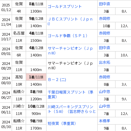
佐賀
8
/11
田中直
着
頭
2025
ゴールドスプリント
01/12
4R
1300m
3
8
番
人
佐賀
9
/12
赤岡修
着
頭
ＪＢＣスプリント（Ｊｐｎ
2024
I）
11/04
10R
1400m
10
12
番
人
名古屋
4
/11
赤岡修
着
頭
2024
ゴールド争覇（ＳＰ１）
10/17
11R
1500m
3
8
番
人
佐賀
4
/12
田中直
着
頭
サマーチャンピオン（Ｊｐ
2024
ｎIII）
09/01
6R
1400m
3
10
番
人
佐賀
出水拓
サマーチャンピオン（Ｊｐ
2024
ｎIII）
08/29
11R
1400m
3
番
高知
1
/11
赤岡修
着
頭
2024
Ｂ－２ (二)
08/03
10R
1400m
8
3
番
人
船橋☆
8
/9
山中悠
着
頭
千葉日報賞スプリント（準
2024
重賞）
06/27
11R
1200m
3
9
番
人
川崎☆
10
/12
山中悠
着
頭
川崎スパーキングスプリン
2024
ト（ＳIII）（習志野きらっと
06/11
11R
900m
7
12
番
人
スプリントＴＲ）
船橋☆
9
/9
本橋孝
着
頭
2024
短夜賞（準重賞）
05/30
11R
1700m
9
8
番
人