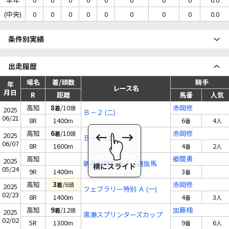
(中央)
0
0
0
0
0
0
0
0
0.0
条件別実績
出走履歴
場名
着/頭数
騎手
年
レース名
月日
R
距離
馬番
人気
高知
8
/10
赤岡修
着
頭
2025
Ｂ－２ (二)
06/21
8R
1400m
6
4
番
人
高知
6
/10
赤岡修
着
頭
2025
Ｂ－２ (二)
06/07
8R
1600m
4
2
番
人
高知
郷間勇
2025
新荘川特別 Ｂ (一)選抜馬
05/24
9R
1400m
3
番
高知
3
/6
赤岡修
着
頭
2025
フェブラリー特別 Ａ (一)
02/23
8R
1400m
4
3
番
人
高知
9
/12
加藤翔
着
頭
2025
黒潮スプリンターズカップ
02/02
5R
1300m
9
6
番
人