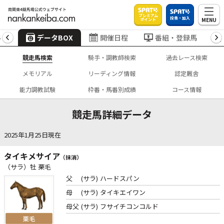
プレミアム
投票・加入
MENU
ポイント
4
データBOX
開催日程
番組・登録馬
競走馬検索
騎手・調教師検索
過去レース検索
メモリアル
リーディング情報
認定厩舎
能力調教試験
枠番・馬番別成績
コース情報
競走馬詳細データ
2025年1月25日現在
タイキメサイア
（抹消）
（サラ）牡 栗毛
父
(サラ)
ハードスパン
母
(サラ)
タイキエイワン
母父
(サラ)
フサイチコンコルド