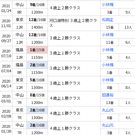
中山
9
/16
小林脩
着
頭
2021
４歳上２勝クラス
01/24
8R
1200m
3
9
番
人
東京
12
/16
松岡正
着
頭
河口湖特別 ３歳上２勝クラ
2020
ス
11/01
12R
1400m
15
13
番
人
中山
12
/16
小林脩
着
頭
2020
３歳上２勝クラス
09/27
12R
1200m
11
6
番
人
福島
1
/15
小林脩
着
頭
2020
３歳上１勝クラス
07/18
12R
1150m
5
4
番
人
福島
2
/16
小林脩
着
頭
2020
３歳上１勝クラス
07/04
8R
1150m
1
4
番
人
東京
5
/16
小林脩
着
頭
2020
３歳上１勝クラス
06/14
12R
1300m
8
8
番
人
中山
8
/15
田邊裕
着
頭
2020
４歳上１勝クラス
03/01
7R
1200m
13
1
番
人
東京
2
/16
丸山元
着
頭
2020
４歳上１勝クラス
02/08
7R
1300m
6
4
番
人
中山
2
/16
丸山元
着
頭
2020
４歳上１勝クラス
01/26
7R
1200m
3
3
番
人