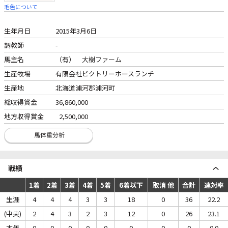
毛色について
生年月日
2015年3月6日
調教師
-
馬主名
（有） 大樹ファーム
生産牧場
有限会社ビクトリーホースランチ
生産地
北海道浦河郡浦河町
総収得賞金
36,860,000
地方収得賞金
2,500,000
戦績
1着
2着
3着
4着
5着
6着以下
取消 他
合計
連対率
生涯
4
4
4
3
3
18
0
36
22.2
(中央)
2
4
3
2
3
12
0
26
23.1
本年
0
0
0
0
0
0
0
0
0.0