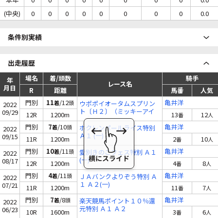
(中央)
0
0
0
0
0
0
0
0
0.0
条件別実績
出走履歴
場名
着/頭数
騎手
年
レース名
月日
R
距離
馬番
人気
門別
11
/12
亀井洋
着
頭
ウポポイオータムスプリン
2022
ト〔Ｈ２〕（ミッキーアイ
09/29
12R
1200m
13
12
番
人
ル賞）
門別
7
/10
亀井洋
着
頭
ホクレンパールライス特別
2022
Ａ１ (一)
09/15
11R
1200m
2
10
番
人
門別
10
/11
亀井洋
着
頭
愛別きのこフェス特別 Ａ１
2022
(一)
08/17
12R
1200m
4
8
番
人
門別
4
/11
亀井洋
着
頭
ＪＡバンクよりぞう特別 Ａ
2022
１ Ａ２(一)
07/21
11R
1200m
11
7
番
人
門別
7
/8
亀井洋
着
頭
楽天競馬ポイント１０％還
2022
元特別 Ａ１ Ａ２
06/23
10R
1600m
3
6
番
人