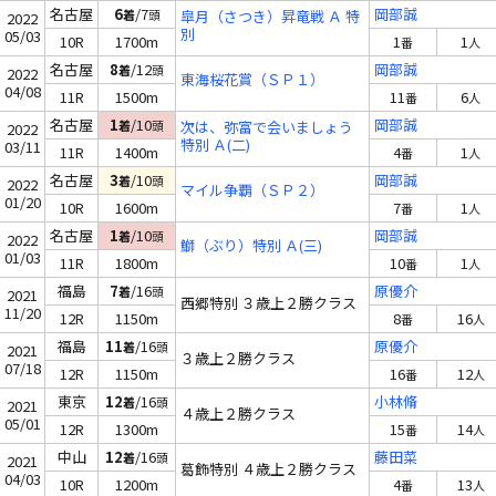
名古屋
6
/7
岡部誠
着
頭
皐月（さつき）昇竜戦 Ａ 特
2022
別
05/03
10R
1700m
1
1
番
人
名古屋
8
/12
岡部誠
着
頭
2022
東海桜花賞（ＳＰ１）
04/08
11R
1500m
11
6
番
人
名古屋
1
/10
岡部誠
着
頭
次は、弥富で会いましょう
2022
特別 Ａ(二)
03/11
11R
1400m
4
1
番
人
名古屋
3
/10
岡部誠
着
頭
2022
マイル争覇（ＳＰ２）
01/20
10R
1600m
7
1
番
人
名古屋
1
/10
岡部誠
着
頭
2022
鰤（ぶり）特別 Ａ(三)
01/03
11R
1800m
10
1
番
人
福島
7
/16
原優介
着
頭
2021
西郷特別 ３歳上２勝クラス
11/20
12R
1150m
8
16
番
人
福島
11
/16
原優介
着
頭
2021
３歳上２勝クラス
07/18
12R
1150m
16
12
番
人
東京
12
/16
小林脩
着
頭
2021
４歳上２勝クラス
05/01
12R
1300m
15
14
番
人
中山
12
/16
藤田菜
着
頭
2021
葛飾特別 ４歳上２勝クラス
04/03
10R
1200m
4
13
番
人