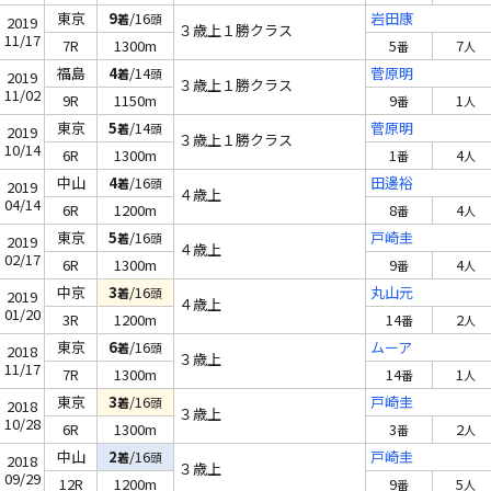
東京
9
/16
岩田康
着
頭
2019
３歳上１勝クラス
11/17
7R
1300m
5
7
番
人
福島
4
/14
菅原明
着
頭
2019
３歳上１勝クラス
11/02
9R
1150m
9
1
番
人
東京
5
/14
菅原明
着
頭
2019
３歳上１勝クラス
10/14
6R
1300m
1
4
番
人
中山
4
/16
田邊裕
着
頭
2019
４歳上
04/14
6R
1200m
8
4
番
人
東京
5
/16
戸崎圭
着
頭
2019
４歳上
02/17
6R
1300m
9
4
番
人
中京
3
/16
丸山元
着
頭
2019
４歳上
01/20
3R
1200m
14
2
番
人
東京
6
/16
ムーア
着
頭
2018
３歳上
11/17
7R
1300m
14
1
番
人
東京
3
/16
戸崎圭
着
頭
2018
３歳上
10/28
6R
1300m
3
2
番
人
中山
2
/16
戸崎圭
着
頭
2018
３歳上
09/29
12R
1200m
9
5
番
人