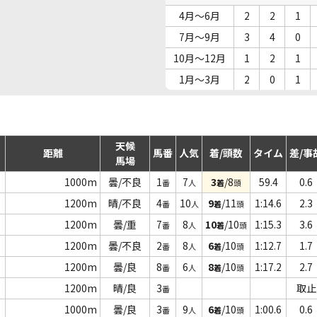
4月～6月
2
2
1
7月～9月
3
4
0
10月～12月
1
2
1
1月～3月
2
0
1
天候
距離
馬番
人気
着/頭数
タイム
差/事
馬場
1000m
曇/不良
1
7
3
/8
59.4
0.6
番
人
着
頭
1200m
晴/不良
4
10
9
/11
1:14.6
2.3
番
人
着
頭
1200m
曇/重
7
8
10
/10
1:15.3
3.6
番
人
着
頭
1200m
曇/不良
2
8
6
/10
1:12.7
1.7
番
人
着
頭
1200m
曇/良
8
6
8
/10
1:17.2
2.7
番
人
着
頭
1200m
晴/良
3
取止
番
1000m
曇/良
3
9
6
/10
1:00.6
0.6
番
人
着
頭