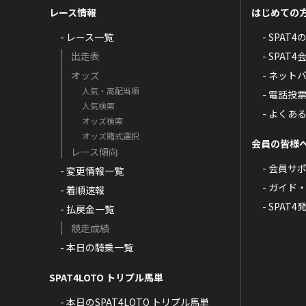
レース情報
はじめての
- レース一覧
- SPAT
出走表
- SPA
オッズ
- ネッ
人気・高配当順
- 電話投
人気検索
- よくあ
オッズ検索
オッズ賭式選択
会員の皆様
レース傾向
- 会員サ
- 変更情報一覧
- ガイド
- 着順速報
- SPAT
- 払戻金一覧
競走成績
- 本日の騎乗一覧
SPAT4LOTO トリプル馬単
- 本日のSPAT4LOTO トリプル馬単