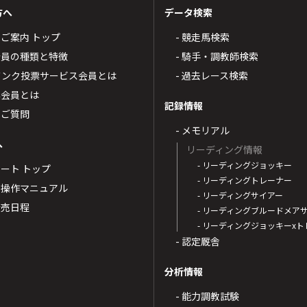
方へ
データ検索
4のご案内 トップ
- 競走馬検索
T4会員の種類と特徴
- 騎手・調教師検索
トバンク投票サービス会員とは
- 過去レース検索
票会員とは
記録情報
るご質問
- メモリアル
へ
リーディング情報
- リーディングジョッキー
ポート トップ
- リーディングトレーナー
・操作マニュアル
- リーディングサイアー
4発売日程
- リーディングブルードメア
- リーディングジョッキーx
- 認定厩舎
分析情報
- 能力調教試験