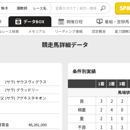
騎手
調教師
レース名
4
データBOX
開催日程
番組・登録馬
去レース検索
メモリアル
リーディング情報
認定厩舎
能力調教
競走馬詳細データ
条件別実績
父
(サラ)
サウスヴィグラス
1着
2着
3着
母
(サラ)
グラッドリー
馬場状
母父
(サラ)
アグネスタキオン
良
3
2
2
稍重
2
4
0
重
2
1
0
得賞金
48,261,000
不良
1
1
1