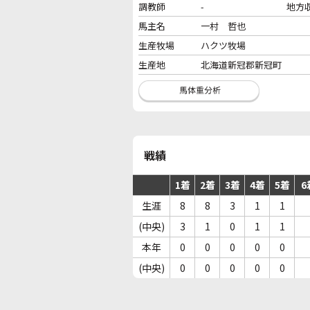
調教師
-
地方
馬主名
一村 哲也
生産牧場
ハクツ牧場
生産地
北海道新冠郡新冠町
戦績
1着
2着
3着
4着
5着
6
生涯
8
8
3
1
1
(中央)
3
1
0
1
1
本年
0
0
0
0
0
(中央)
0
0
0
0
0