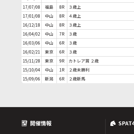
17/07/08
福島
8R
３歳上
17/01/08
中山
8R
４歳上
16/12/18
中山
8R
３歳上
16/04/02
中山
7R
３歳
16/03/06
中山
6R
３歳
16/02/21
東京
6R
３歳
15/11/28
東京
9R
カトレア賞 ２歳
15/10/04
中山
1R
２歳未勝利
15/09/06
新潟
6R
２歳新馬
開催情報
SPAT