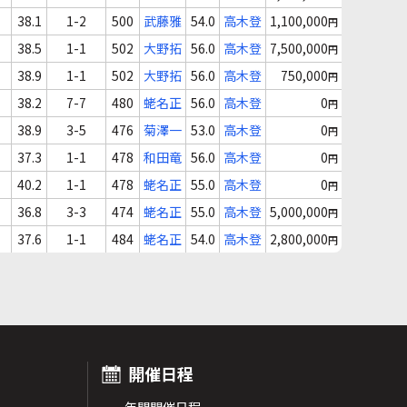
38.1
1-2
500
武藤雅
54.0
高木登
1,100,000
円
38.5
1-1
502
大野拓
56.0
高木登
7,500,000
円
38.9
1-1
502
大野拓
56.0
高木登
750,000
円
38.2
7-7
480
蛯名正
56.0
高木登
0
円
38.9
3-5
476
菊澤一
53.0
高木登
0
円
37.3
1-1
478
和田竜
56.0
高木登
0
円
40.2
1-1
478
蛯名正
55.0
高木登
0
円
36.8
3-3
474
蛯名正
55.0
高木登
5,000,000
円
37.6
1-1
484
蛯名正
54.0
高木登
2,800,000
円
開催日程