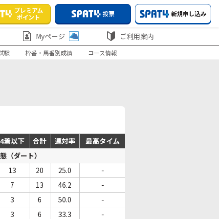
プレミアム
投票
新規申し込み
ポイント
Myページ
ご利用案内
試験
枠番・馬番別成績
コース情報
4着以下
合計
連対率
最高タイム
態（ダート）
13
20
25.0
-
7
13
46.2
-
3
6
50.0
-
3
6
33.3
-