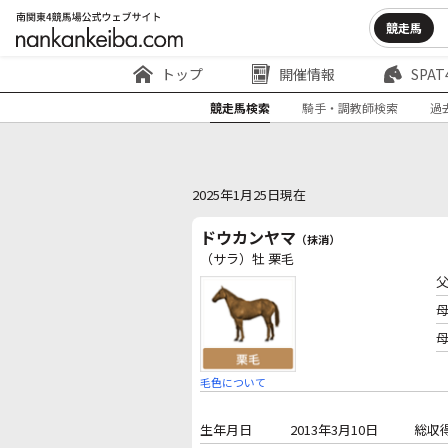
競走馬
トップ
開催情報
SPAT
競走馬検索
騎手・調教師検索
過
2025年1月25日現在
ドウカンヤマ
（抹消）
（サラ）牡 栗毛
毛色について
生年月日
2013年3月10日
総収