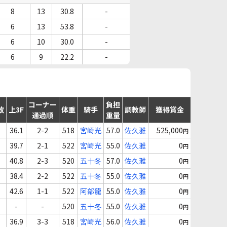
8
13
30.8
-
6
13
53.8
-
6
10
30.0
-
6
9
22.2
-
コーナー
負担
故
上3F
体重
騎手
調教師
獲得賞金
通過順
重量
36.1
2-2
518
宮崎光
57.0
佐久雅
525,000
円
39.7
2-1
522
宮崎光
55.0
佐久雅
0
円
40.8
2-3
520
五十冬
57.0
佐久雅
0
円
38.4
2-2
522
五十冬
55.0
佐久雅
0
円
42.6
1-1
522
阿部龍
55.0
佐久雅
0
円
-
-
520
五十冬
55.0
佐久雅
0
円
36.9
3-3
518
宮崎光
56.0
佐久雅
0
円