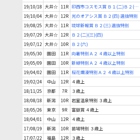
19/10/18
大井☆
11R
印西市コスモス賞 Ｂ１(二)Ｂ２(二)
選抜特別
19/10/04
大井☆
12R
光のオアシス賞 Ｂ２(四) 選抜特別
19/08/25
大井☆
11R
琉球新報賞 Ｂ２(三) 選抜特別
19/07/29
大井☆
12R
Ｂ２(二)(三)(四)
19/07/12
大井☆
10R
Ｂ２(六)
19/05/30
園田
11R
向暑特別Ａ２ ４歳以上特別
19/05/09
園田
10R
新緑特別Ａ２ ４歳以上特別
19/04/02
園田
11R
桜花爛漫特別Ａ２ ４歳以上特別
19/02/24
中山
12R
４歳上
18/11/25
京都
7R
３歳上
18/08/18
新潟
10R
岩室温泉特別 ３歳上
18/05/26
東京
9R
富嶽賞 ４歳上
18/04/01
中山
12R
４歳上
17/08/19
新潟
10R
苗場特別 ３歳上
17/07/22
福島
12R
３歳上