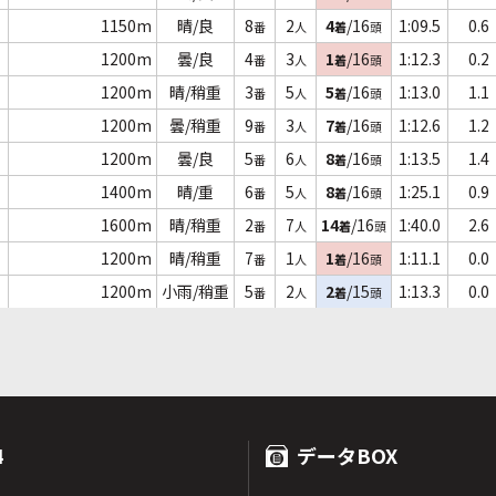
1150m
晴/良
8
2
4
/16
1:09.5
0.6
番
人
着
頭
1200m
曇/良
4
3
1
/16
1:12.3
0.2
番
人
着
頭
1200m
晴/稍重
3
5
5
/16
1:13.0
1.1
番
人
着
頭
1200m
曇/稍重
9
3
7
/16
1:12.6
1.2
番
人
着
頭
1200m
曇/良
5
6
8
/16
1:13.5
1.4
番
人
着
頭
1400m
晴/重
6
5
8
/16
1:25.1
0.9
番
人
着
頭
1600m
晴/稍重
2
7
14
/16
1:40.0
2.6
番
人
着
頭
1200m
晴/稍重
7
1
1
/16
1:11.1
0.0
番
人
着
頭
1200m
小雨/稍重
5
2
2
/15
1:13.3
0.0
番
人
着
頭
4
データBOX