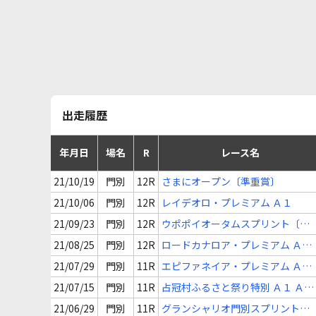
出走履歴
年月日
場名
R
レース名
21/10/19
門別
12R
さまにオープン〔準重賞〕
21/10/06
門別
12R
レイデオロ・プレミアム Ａ１
21/09/23
門別
12R
ウポポイオータムスプリント〔Ｈ
２〕（ミッキーアイル賞）
21/08/25
門別
12R
ロードカナロア・プレミアム Ａ１
(一)
21/07/29
門別
11R
エピファネイア・プレミアム Ａ１
(一)
21/07/15
門別
11R
占冠村ふるさと祭り特別 Ａ１ Ａ２
(一)
21/06/29
門別
11R
グランシャリオ門別スプリント