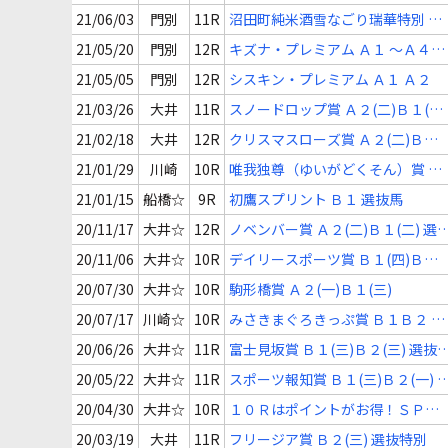
〔Ｈ２〕（タワーオブロンドン
21/06/03
門別
11R
沼田町純米酒雪なごり瑞華特別 Ａ
賞）
１ ～Ａ３
21/05/20
門別
12R
キズナ・プレミアム Ａ１ ～Ａ４
(一)
21/05/05
門別
12R
シスキン・プレミアム Ａ１ Ａ２
21/03/26
大井
11R
スノードロップ賞 Ａ２(二)Ｂ１(二)
選抜特別
21/02/18
大井
12R
クリスマスローズ賞 Ａ２(二)Ｂ１
(二) 選抜特別
21/01/29
川崎
10R
唯我独尊（ゆいがどくそん）賞 Ａ
２Ｂ１ 選定馬
21/01/15
船橋☆
9R
初鷹スプリント Ｂ１ 選抜馬
20/11/17
大井☆
12R
ノベンバー賞 Ａ２(二)Ｂ１(二) 選
特別
20/11/06
大井☆
10R
デイリースポーツ賞 Ｂ１(四)Ｂ２
(二) 選抜特別
20/07/30
大井☆
10R
駒形橋賞 Ａ２(一)Ｂ１(三)
20/07/17
川崎☆
10R
みさきまぐろきっぷ賞 Ｂ１Ｂ２ 選
定馬
20/06/26
大井☆
11R
富士見坂賞 Ｂ１(三)Ｂ２(三) 選抜
別
20/05/22
大井☆
11R
スポーツ報知賞 Ｂ１(三)Ｂ２(一) 
抜特別
20/04/30
大井☆
10R
１０Ｒはポイントがお得！ＳＰＡ
Ｔ４賞 Ｂ２(五)Ｂ３(一) 選抜特別
20/03/19
大井
11R
フリージア賞 Ｂ２(三) 選抜特別