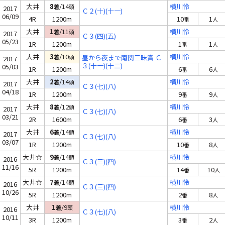
大井
8
/14
横川怜
着
頭
2017
Ｃ２(十)(十一)
06/09
4R
1200m
10
1
番
人
大井
1
/11
横川怜
着
頭
2017
Ｃ３(四)(五)
05/23
1R
1200m
1
1
番
人
大井
3
/10
横川怜
着
頭
昼から夜まで南関三昧賞 Ｃ
2017
３(十一)(十二)
05/03
1R
1200m
6
6
番
人
大井
2
/14
横川怜
着
頭
2017
Ｃ３(七)(八)
04/18
1R
1200m
9
9
番
人
大井
8
/12
横川怜
着
頭
2017
Ｃ３(七)(八)
03/21
2R
1600m
6
3
番
人
大井
6
/14
横川怜
着
頭
2017
Ｃ３(七)(八)
03/07
1R
1200m
10
8
番
人
大井☆
9
/14
横川怜
着
頭
2016
Ｃ３(三)(四)
11/16
5R
1200m
14
10
番
人
大井☆
7
/14
横川怜
着
頭
2016
Ｃ３(三)(四)
10/26
5R
1200m
2
8
番
人
大井
1
/9
横川怜
着
頭
2016
Ｃ３(七)(八)
10/11
3R
1200m
3
2
番
人