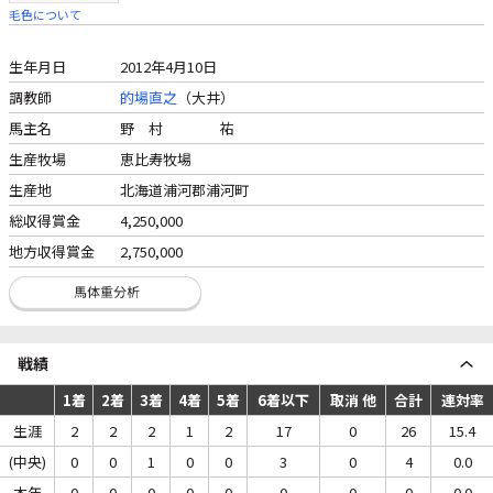
毛色について
生年月日
2012年4月10日
調教師
的場直之
（大井）
馬主名
野 村 祐
生産牧場
恵比寿牧場
生産地
北海道浦河郡浦河町
総収得賞金
4,250,000
地方収得賞金
2,750,000
戦績
1着
2着
3着
4着
5着
6着以下
取消 他
合計
連対率
生涯
2
2
2
1
2
17
0
26
15.4
(中央)
0
0
1
0
0
3
0
4
0.0
本年
0
0
0
0
0
0
0
0
0.0