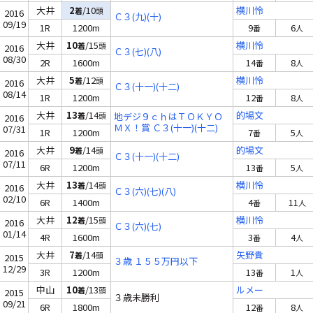
大井
2
/10
横川怜
着
頭
2016
Ｃ３(九)(十)
09/19
1R
1200m
9
6
番
人
大井
10
/15
横川怜
着
頭
2016
Ｃ３(七)(八)
08/30
2R
1600m
14
8
番
人
大井
5
/12
横川怜
着
頭
2016
Ｃ３(十一)(十二)
08/14
1R
1200m
12
8
番
人
大井
13
/14
的場文
着
頭
地デジ９ｃｈはＴＯＫＹＯ
2016
ＭＸ！賞 Ｃ３(十一)(十二)
07/31
1R
1200m
7
5
番
人
大井
9
/14
的場文
着
頭
2016
Ｃ３(十一)(十二)
07/11
6R
1200m
13
5
番
人
大井
13
/14
横川怜
着
頭
2016
Ｃ３(六)(七)(八)
02/10
6R
1400m
4
11
番
人
大井
12
/15
横川怜
着
頭
2016
Ｃ３(六)(七)
01/14
4R
1600m
3
4
番
人
大井
7
/14
矢野貴
着
頭
2015
３歳 １５５万円以下
12/29
3R
1200m
13
1
番
人
中山
10
/13
ルメー
着
頭
2015
３歳未勝利
09/21
6R
1800m
12
8
番
人