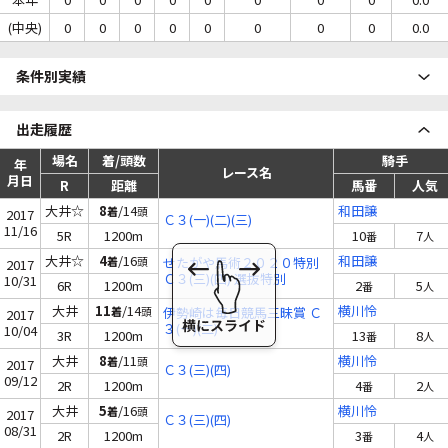
(中央)
0
0
0
0
0
0
0
0
0.0
条件別実績
出走履歴
場名
着/頭数
騎手
年
レース名
月日
R
距離
馬番
人気
大井☆
8
/14
和田譲
着
頭
2017
Ｃ３(一)(二)(三)
11/16
5R
1200m
10
7
番
人
大井☆
4
/16
和田譲
着
頭
せたがや馬術２０２０特別
2017
Ｃ３(三)(四) 選抜特別
10/31
6R
1200m
2
5
番
人
大井
11
/14
横川怜
着
頭
伊勢崎は毎日競馬三昧賞 Ｃ
2017
３(一)(二)
10/04
3R
1200m
13
8
番
人
大井
8
/11
横川怜
着
頭
2017
Ｃ３(三)(四)
09/12
2R
1200m
4
2
番
人
大井
5
/16
横川怜
着
頭
2017
Ｃ３(三)(四)
08/31
2R
1200m
3
4
番
人