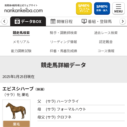
プレミアム
投票・加入
MENU
ポイント
4
データBOX
開催日程
番組・登録馬
競走馬検索
騎手・調教師検索
過去レース検索
メモリアル
リーディング情報
認定厩舎
能力調教試験
枠番・馬番別成績
コース情報
競走馬詳細データ
2025年1月25日現在
エビスシハーブ
（抹消）
（サラ）牝 栗毛
父
(サラ)
ハーツクライ
母
(サラ)
フォーマルハウト
母父
(サラ)
クロフネ