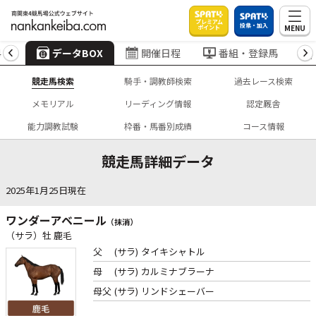
プレミアム
投票・加入
MENU
ポイント
4
データBOX
開催日程
番組・登録馬
競走馬検索
騎手・調教師検索
過去レース検索
メモリアル
リーディング情報
認定厩舎
能力調教試験
枠番・馬番別成績
コース情報
競走馬詳細データ
2025年1月25日現在
ワンダーアベニール
（抹消）
（サラ）牡 鹿毛
父
(サラ)
タイキシャトル
母
(サラ)
カルミナブラーナ
母父
(サラ)
リンドシェーバー