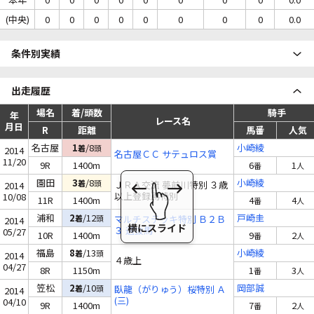
(中央)
0
0
0
0
0
0
0
0
0.0
条件別実績
出走履歴
場名
着/頭数
騎手
年
レース名
月日
R
距離
馬番
人気
名古屋
1
/8
小崎綾
着
頭
2014
名古屋ＣＣ サテュロス賞
11/20
9R
1400m
6
1
番
人
園田
3
/8
小崎綾
着
頭
ＪＲＡ交流 夢前川特別 ３歳
2014
以上登録馬特別
10/08
11R
1400m
4
4
番
人
浦和
2
/12
戸崎圭
着
頭
マルチステッキ特別 Ｂ２Ｂ
2014
３ 選抜馬
05/27
10R
1400m
9
2
番
人
福島
8
/13
小崎綾
着
頭
2014
４歳上
04/27
8R
1150m
1
3
番
人
笠松
2
/10
岡部誠
着
頭
臥龍（がりゅう）桜特別 Ａ
2014
(三)
04/10
9R
1400m
7
2
番
人