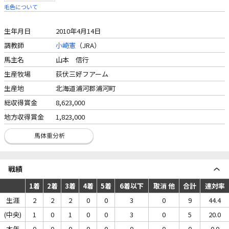
毛色について
生年月日
2010年4月14日
調教師
小崎憲
（JRA）
馬主名
山本 信行
生産牧場
荻伏三好フアーム
生産地
北海道浦河郡浦河町
総収得賞金
8,623,000
地方収得賞金
1,823,000
戦績
1着
2着
3着
4着
5着
6着以下
取消 他
合計
連対率
生涯
2
2
2
0
0
3
0
9
44.4
(中央)
1
0
1
0
0
3
0
5
20.0
本年
0
0
0
0
0
0
0
0
0.0