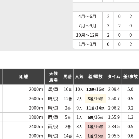
4月～6月
2
0
2
7月～9月
3
2
0
10月～12月
2
0
0
1月～3月
0
0
2
天候
距離
馬番
人気
着/頭数
タイム
差/事故
馬場
2000m
曇/重
16
10
12
/16
2:09.4
5.0
番
人
着
頭
2600m
晴/良
12
2
3
/16
2:50.7
0.5
番
人
着
頭
2000m
晴/良
2
9
11
/14
2:06.2
3.2
番
人
着
頭
1800m
雨/重
5
1
6
/16
1:55.9
1.3
番
人
着
頭
2400m
雨/良
2
3
1
/16
2:34.5
0.5
番
人
着
頭
2000m
晴/良
14
4
1
/15
2:05.5
0.6
番
人
着
頭