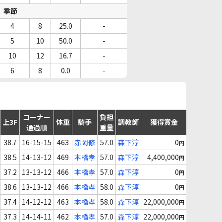
季節
4
8
25.0
-
5
10
50.0
-
10
12
16.7
-
6
8
0.0
-
コーナー
負担
上3F
体重
騎手
調教師
獲得賞金
通過順
重量
38.7
16-15-15
463
赤岡修
57.0
森下淳
0
円
38.5
14-13-12
469
本橋孝
57.0
森下淳
4,400,000
円
37.2
13-13-12
466
本橋孝
57.0
森下淳
0
円
38.6
13-13-12
466
本橋孝
58.0
森下淳
0
円
37.4
14-12-12
463
本橋孝
58.0
森下淳
22,000,000
円
37.3
14-14-11
462
本橋孝
57.0
森下淳
22,000,000
円