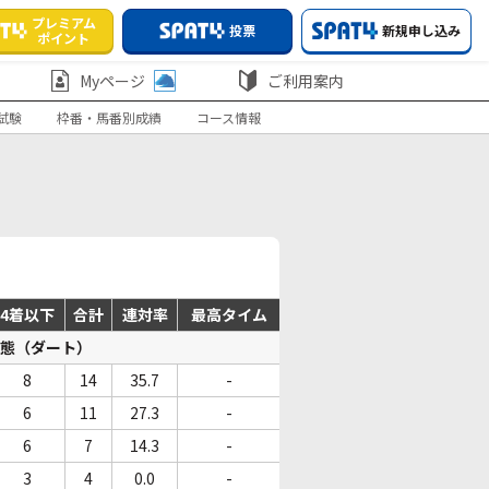
プレミアム
投票
新規申し込み
ポイント
Myページ
ご利用案内
試験
枠番・馬番別成績
コース情報
4着以下
合計
連対率
最高タイム
態（ダート）
8
14
35.7
-
6
11
27.3
-
6
7
14.3
-
3
4
0.0
-