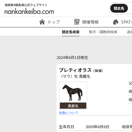
競走馬
トップ
開催情報
SPAT
競走馬検索
騎手・調教師検索
過
2024年6月1日現在
プレティオラス
（抹消）
（サラ）牡 黒鹿毛
毛色について
生年月日
2009年6月6日
総収