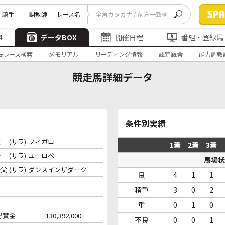
騎手
調教師
レース名
4
データBOX
開催日程
番組・登録馬
去レース検索
メモリアル
リーディング情報
認定厩舎
能力調教
競走馬詳細データ
条件別実績
父
(サラ)
フィガロ
1着
2着
3着
母
(サラ)
ユーロペ
馬場状
母父
(サラ)
ダンスインザダーク
良
4
1
1
稍重
3
0
2
重
0
1
0
得賞金
130,392,000
不良
0
0
1