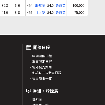
39.3
6-6
454
服部茂
54.0
佐藤英
100,000
円
41.0
8-8
456
井上俊
54.0
佐藤英
75,000
円
開催日程
- 年間開催日程
- 重賞競走日程
- 場外発売案内
- 他場レース発売日程
- 払戻期限一覧
番組・登録馬
- 番組表