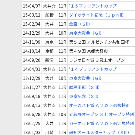
15/04/07
大井☆
11R
’１５ブリリアントカップ
15/03/11
船橋
11R
ダイオライト記念（ＪｐｎII）
15/02/04
大井
11R
金盃（ＳII）
14/12/29
大井
10R
東京大賞典（ＧI）
14/11/09
東京
11R
第５２回 アルゼンチン共和国杯
14/10/14
京都
11R
第４９回 京都大賞典
14/09/20
新潟
11R
ラジオ日本賞 ３歳上オープン
14/04/01
大井☆
11R
’１４ブリリアントカップ
13/12/29
大井
10R
東京大賞典（ＧI）
13/11/27
大井☆
11R
勝島王冠（ＳIII）
13/09/18
大井☆
11R
東京記念（ＳII）
13/08/13
大井☆
11R
オーガスト賞 Ａ２ 以下選抜特別
13/06/28
大井☆
10R
武蔵野オープン ３上 オープン特別
13/01/25
大井
11R
ガーネット賞 Ａ２ 以下選定馬特別
13/01/03
川崎
11R
報知オールスターカップ（ＳIII）