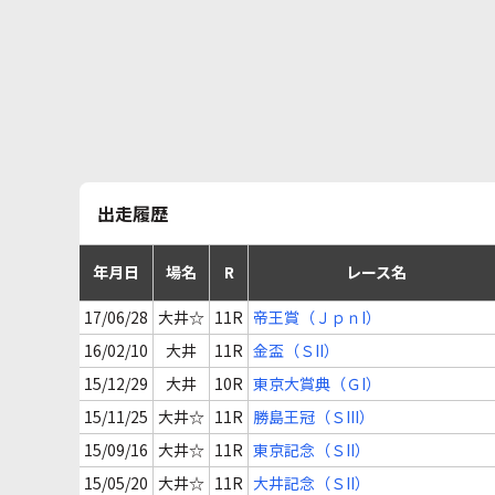
出走履歴
年月日
場名
R
レース名
17/06/28
大井☆
11R
帝王賞（ＪｐｎI）
16/02/10
大井
11R
金盃（ＳII）
15/12/29
大井
10R
東京大賞典（ＧI）
15/11/25
大井☆
11R
勝島王冠（ＳIII）
15/09/16
大井☆
11R
東京記念（ＳII）
15/05/20
大井☆
11R
大井記念（ＳII）