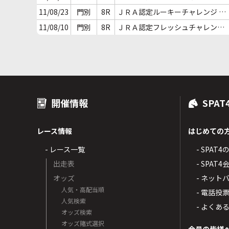
歳 認定未勝利
11/08/23
門別
8R
ＪＲＡ認定ルーキーチャレンジ ２
歳 認定未勝利
11/08/10
門別
8R
ＪＲＡ認定フレッシュチャレンジ
２歳 新馬
開催情報
SPAT
レース情報
はじめての
- レース一覧
- SPAT
出走表
- SPA
オッズ
- ネッ
人気・高配当順
- 電話投
人気検索
- よくあ
オッズ検索
オッズ賭式選択