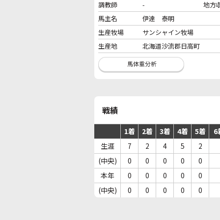
調教師
-
地方
馬主名
伊達 泰明
生産牧場
サンシャイン牧場
生産地
北海道沙流郡日高町
戦績
1着
2着
3着
4着
5着
6
生涯
7
2
4
5
2
(中央)
0
0
0
0
0
本年
0
0
0
0
0
(中央)
0
0
0
0
0