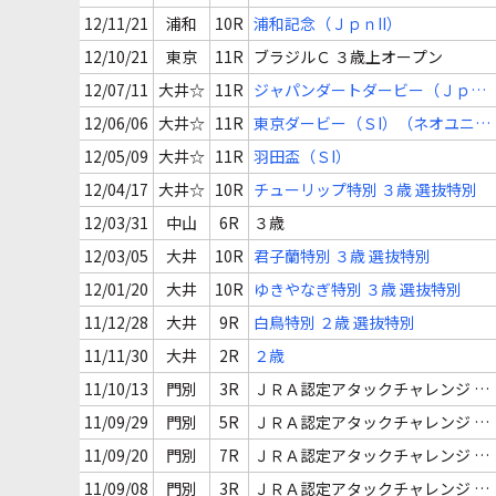
12/11/21
浦和
10R
浦和記念（ＪｐｎII）
12/10/21
東京
11R
ブラジルＣ ３歳上オープン
12/07/11
大井☆
11R
ジャパンダートダービー（Ｊｐｎ
I）
12/06/06
大井☆
11R
東京ダービー（ＳI）（ネオユニヴ
ァー
12/05/09
大井☆
11R
羽田盃（ＳI）
12/04/17
大井☆
10R
チューリップ特別 ３歳 選抜特別
12/03/31
中山
6R
３歳
12/03/05
大井
10R
君子蘭特別 ３歳 選抜特別
12/01/20
大井
10R
ゆきやなぎ特別 ３歳 選抜特別
11/12/28
大井
9R
白鳥特別 ２歳 選抜特別
11/11/30
大井
2R
２歳
11/10/13
門別
3R
ＪＲＡ認定アタックチャレンジ ２
歳 認定未勝利
11/09/29
門別
5R
ＪＲＡ認定アタックチャレンジ ２
歳 認定未勝利
11/09/20
門別
7R
ＪＲＡ認定アタックチャレンジ ２
歳 認定未勝利
11/09/08
門別
3R
ＪＲＡ認定アタックチャレンジ ２