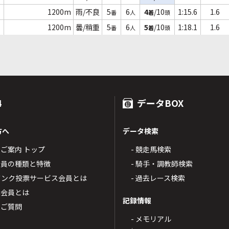
1200m
雨/不良
5
6
4
/10
1:15.6
1.6
番
人
着
頭
1200m
曇/稍重
5
6
5
/10
1:18.1
1.6
番
人
着
頭
4
データBOX
方へ
データ検索
4のご案内 トップ
- 競走馬検索
T4会員の種類と特徴
- 騎手・調教師検索
トバンク投票サービス会員とは
- 過去レース検索
票会員とは
記録情報
るご質問
- メモリアル