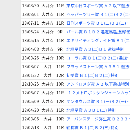
特別
13/08/30
大井☆
11R
東京中日スポーツ賞 Ａ２ 以下選抜
別
13/08/01
大井☆
11R
ペッパーツリー賞 Ｂ１(二)Ｂ２(二)
選抜特別
13/07/11
大井☆
11R
日刊スポーツ賞 Ｂ１(二)Ｂ２(二) 
抜特別
13/06/24
大井☆
9R
パール賞 Ｂ１Ｂ２ 選定馬選抜馬特
13/05/15
大井☆
11R
エキサイティングナイト賞 Ｂ１(二
Ｂ２(二) 選抜特別
13/04/08
大井☆
9R
北極星賞 Ａ３(二)Ｂ１ 選抜特別
13/03/26
大井☆
10R
コーラル賞 Ｂ１(三)Ｂ２(二) 選抜
別
13/03/07
大井
11R
ブラッドストーン賞 Ａ３Ｂ１ 選抜
別
13/01/22
大井
12R
初夢賞 Ｂ１(二)Ｂ２(二) 特別
12/10/25
大井☆
10R
アンドロメダ賞 Ａ２ 以下選抜特別
12/06/07
大井☆
11R
’１２メトロポリタンジューンカッ
12/05/09
大井☆
12R
ケンタウルス賞 Ｂ１(一)Ｂ２(一) 
抜特別
12/04/20
大井☆
11R
北極星賞 Ａ３Ｂ１(二) 特別
12/03/06
大井
10R
アーバンステージ弥生賞 Ｂ２Ｂ３ 
定馬特別
12/02/13
大井
11R
紅梅賞 Ｂ１(二)Ｂ２(三) 特別