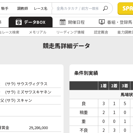
騎手
調教師
レース名
4
データBOX
開催日程
番組・登録馬
去レース検索
メモリアル
リーディング情報
認定厩舎
能力調教
競走馬詳細データ
条件別実績
父
(サラ)
サウスヴィグラス
1着
2着
3着
母
(サラ)
ミズサワスキヤネン
馬場状
母父
(サラ)
スキャン
良
3
1
5
稍重
2
1
0
重
0
0
1
得賞金
29,286,000
不良
2
3
0