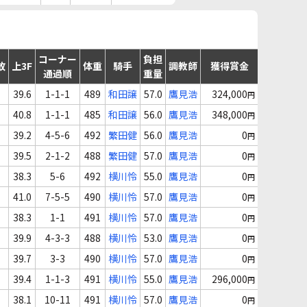
コーナー
負担
故
上3F
体重
騎手
調教師
獲得賞金
通過順
重量
39.6
1-1-1
489
和田譲
57.0
鷹見浩
324,000
円
40.8
1-1-1
485
和田譲
56.0
鷹見浩
348,000
円
39.2
4-5-6
492
繁田健
56.0
鷹見浩
0
円
39.5
2-1-2
488
繁田健
57.0
鷹見浩
0
円
38.3
5-6
492
横川怜
55.0
鷹見浩
0
円
41.0
7-5-5
490
横川怜
57.0
鷹見浩
0
円
38.3
1-1
491
横川怜
57.0
鷹見浩
0
円
39.9
4-3-3
488
横川怜
53.0
鷹見浩
0
円
39.7
3-3
490
横川怜
57.0
鷹見浩
0
円
39.4
1-1-3
491
横川怜
55.0
鷹見浩
296,000
円
38.1
10-11
491
横川怜
57.0
鷹見浩
0
円