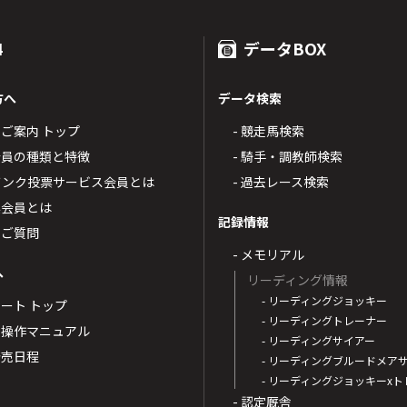
4
データBOX
方へ
データ検索
4のご案内 トップ
- 競走馬検索
T4会員の種類と特徴
- 騎手・調教師検索
トバンク投票サービス会員とは
- 過去レース検索
票会員とは
記録情報
るご質問
- メモリアル
へ
リーディング情報
- リーディングジョッキー
ポート トップ
- リーディングトレーナー
・操作マニュアル
- リーディングサイアー
4発売日程
- リーディングブルードメア
- リーディングジョッキーx
- 認定厩舎