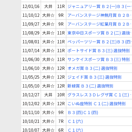
12/01/16
大井
11R
ジャニュアリー賞 Ｂ２(一)Ｂ３(一)
選抜特別
11/10/12
大井☆
9R
アーバンステージ神無月賞 Ｂ２Ｂ
選定馬特別
11/09/27
大井☆
9R
アーバンステージ紅葉月賞 Ｂ２Ｂ
選定馬特別
11/08/29
大井☆
11R
東京中日スポーツ賞 Ｂ２(二) 選抜
別
11/08/01
大井☆
11R
ペッパーツリー賞 Ｂ２(三)Ｂ３(四)
特別
11/07/14
大井☆
11R
ポートサイド賞 Ｂ３(三) 選抜特別
11/06/30
大井☆
11R
サンケイスポーツ賞 Ｂ３(三) 特別
11/06/10
大井☆
12R
オメガ賞 Ｂ３(二) 選抜特別
11/05/25
大井☆
12R
ジェイド賞 Ｂ３(三) 選抜特別
11/05/10
大井☆
12R
新緑賞 Ｂ３(二) 選抜特別
10/12/27
大井
10R
グラスレス３Ｄレグザ賞 Ｃ１(三) 
抜特別
10/12/02
大井☆
12R
こいぬ座特別 Ｃ１(二) 選抜特別
10/11/10
大井☆
9R
Ｂ３(四)Ｃ１(四)
10/10/21
大井☆
7R
Ｃ１(六)
10/10/07
大井☆
6R
Ｃ１(六)