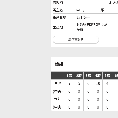
調教師
-
地方
馬主名
中 川 三 郎
生産牧場
坂本健一
北海道日高郡新ひだ
生産地
か町
戦績
1着
2着
3着
4着
5着
6
生涯
7
5
6
10
4
(中央)
0
0
0
0
0
本年
0
0
0
0
0
(中央)
0
0
0
0
0