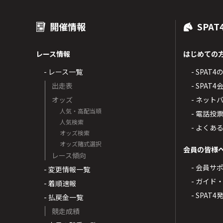
開催情報
SPAT
レース情報
はじめての
- レース一覧
- SPAT
出走表
- SPA
オッズ
- ネッ
人気・高配当順
- 電話投
人気検索
- よくあ
オッズ検索
オッズ賭式選択
会員の皆様
レース傾向
- 会員サ
- 変更情報一覧
- ガイド
- 着順速報
- SPAT
- 払戻金一覧
競走成績