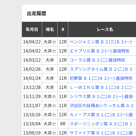
出走履歴
年月日
場名
R
レース名
14/04/22
大井☆
12R
ベンジャミン賞 Ｂ２(三)Ｂ３(一) 
抜特別
14/04/02
大井☆
12R
エイプリル賞 Ｂ２(一) 選抜特別
14/03/12
大井
12R
コーラル賞 Ｂ２(二) 選抜特別
14/02/26
大井
12R
スプリングタイム賞 Ｂ２(二)Ｂ３
(一) 選抜特別
14/01/24
大井
11R
初夢賞 Ｂ１(二)Ｂ２(一) 選抜特別
13/12/28
大井
11R
Ｌ－ＷＩＮＧ賞 Ｂ１(二)Ｂ２(二) 
抜特別
13/11/29
大井☆
11R
シリウス賞 Ｂ１(二)Ｂ２(一) 選抜
別
13/11/07
大井☆
11R
渋谷区の妖精あいりっすん賞 Ａ２ 
下選抜特別
13/10/16
大井☆
12R
カノープス賞 Ｂ１(二)Ｂ２(一) 選
特別
13/10/04
大井☆
9R
スポーツニッポン賞 Ａ３(二)Ｂ１ 
抜特別
13/09/19
大井☆
12R
サファイア賞 Ｂ１(二)Ｂ２(二) 選