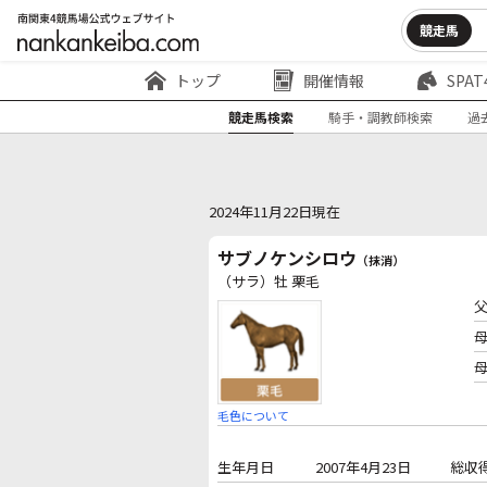
競走馬
トップ
開催情報
SPAT
競走馬検索
騎手・調教師検索
過
2024年11月22日現在
サブノケンシロウ
（抹消）
（サラ）牡 栗毛
毛色について
生年月日
2007年4月23日
総収