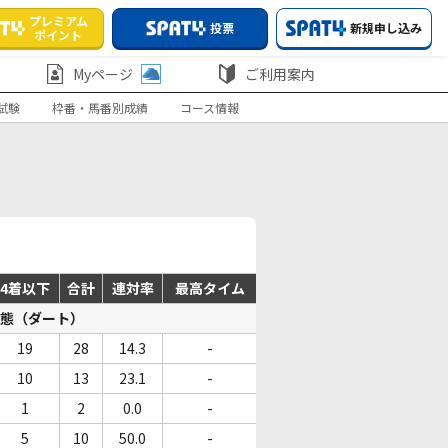
プレミアム
投票
新規申し込み
ポイント
Myページ
ご利用案内
試験
枠番・馬番別成績
コース情報
4着以下
合計
連対率
最高タイム
態（ダート）
19
28
14.3
-
10
13
23.1
-
1
2
0.0
-
5
10
50.0
-