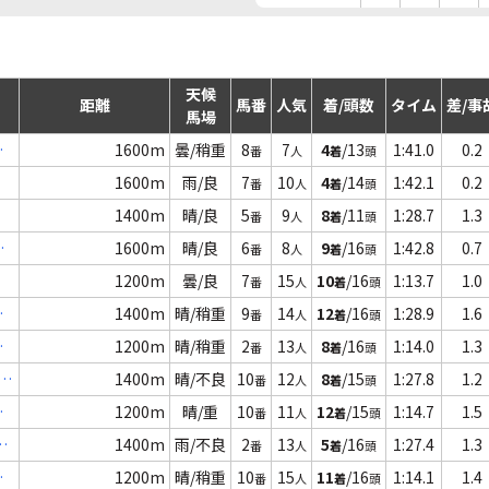
天候
距離
馬番
人気
着/頭数
タイム
差/事
馬場
選
1600m
曇/稍重
8
7
4
/13
1:41.0
0.2
番
人
着
頭
1600m
雨/良
7
10
4
/14
1:42.1
0.2
番
人
着
頭
1400m
晴/良
5
9
8
/11
1:28.7
1.3
番
人
着
頭
1600m
晴/良
6
8
9
/16
1:42.8
0.7
番
人
着
頭
1200m
曇/良
7
15
10
/16
1:13.7
1.0
番
人
着
頭
選
1400m
晴/稍重
9
14
12
/16
1:28.9
1.6
番
人
着
頭
特
1200m
晴/稍重
2
13
8
/16
1:14.0
1.3
番
人
着
頭
以
1400m
晴/不良
10
12
8
/15
1:27.8
1.2
番
人
着
頭
抜
1200m
晴/重
10
11
12
/15
1:14.7
1.5
番
人
着
頭
選
1400m
雨/不良
2
13
5
/16
1:27.4
1.3
番
人
着
頭
抜
1200m
晴/稍重
10
15
11
/16
1:14.1
1.4
番
人
着
頭