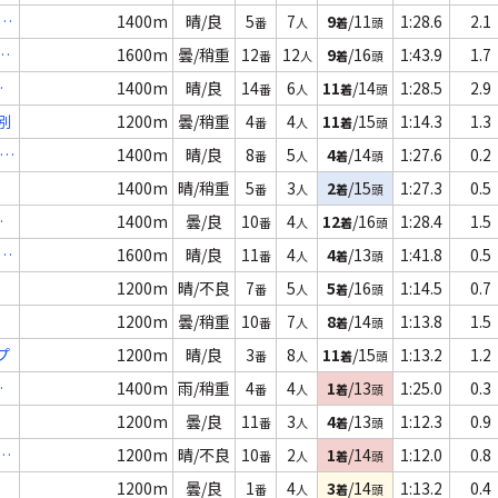
特
1400m
晴/良
5
7
9
/11
1:28.6
2.1
番
人
着
頭
1600m
曇/稍重
12
12
9
/16
1:43.9
1.7
番
人
着
頭
選
1400m
晴/良
14
6
11
/14
1:28.5
2.9
番
人
着
頭
別
1200m
曇/稍重
4
4
11
/15
1:14.3
1.3
番
人
着
頭
)
1400m
晴/良
8
5
4
/14
1:27.6
0.2
番
人
着
頭
1400m
晴/稍重
5
3
2
/15
1:27.3
0.5
番
人
着
頭
特
1400m
曇/良
10
4
12
/16
1:28.4
1.5
番
人
着
頭
特
1600m
晴/良
11
4
4
/13
1:41.8
0.5
番
人
着
頭
1200m
晴/不良
7
5
5
/16
1:14.5
0.7
番
人
着
頭
1200m
曇/稍重
10
7
8
/14
1:13.8
1.5
番
人
着
頭
プ
1200m
晴/良
3
8
11
/15
1:13.2
1.2
番
人
着
頭
選
1400m
雨/稍重
4
4
1
/13
1:25.0
0.3
番
人
着
頭
1200m
曇/良
11
3
4
/13
1:12.3
0.9
番
人
着
頭
選
1200m
晴/不良
10
2
1
/14
1:12.0
0.8
番
人
着
頭
1200m
曇/良
1
4
3
/14
1:13.2
0.4
番
人
着
頭