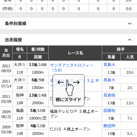
(中央)
0
0
0
0
0
0
0
0
0.0
条件別実績
出走履歴
場名
着/頭数
騎手
年
レース名
月日
R
距離
馬番
人気
大井☆
13
/16
真島大
着
頭
サンタアニタトロフィー
2011
（ＳIII）
08/03
11R
1800m
12
10
番
人
大井☆
6
/9
真島大
着
頭
ゆりかもめオープン ３上 オ
2011
ープン特別
07/14
10R
1800m
7
2
番
人
阪神
13
/14
高倉稜
着
頭
2011
仁川Ｓ ４歳上オープン
03/06
10R
2000m
13
12
番
人
福島
5
/15
田邊裕
着
頭
福島テレビＯＰ ３歳上オー
2009
プン
06/21
11R
1800m/芝
5
7
番
人
阪神
4
/13
藤田伸
着
頭
2009
仁川Ｓ ４歳上オープン
03/08
10R
2000m
10
5
番
人