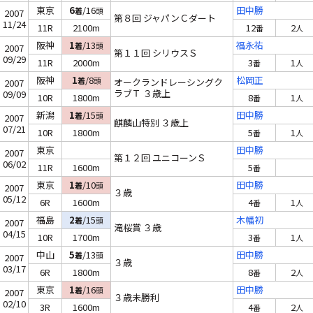
東京
6
/16
田中勝
着
頭
2007
第８回 ジャパンＣダート
11/24
11R
2100m
12
2
番
人
阪神
1
/13
福永祐
着
頭
2007
第１１回 シリウスＳ
09/29
11R
2000m
3
1
番
人
阪神
1
/8
松岡正
着
頭
オークランドレーシングク
2007
ラブＴ ３歳上
09/09
10R
1800m
8
1
番
人
新潟
1
/15
田中勝
着
頭
2007
麒麟山特別 ３歳上
07/21
10R
1800m
5
1
番
人
東京
田中勝
2007
第１２回 ユニコーンＳ
06/02
11R
1600m
5
番
東京
1
/10
田中勝
着
頭
2007
３歳
05/12
6R
1600m
4
1
番
人
福島
2
/15
木幡初
着
頭
2007
滝桜賞 ３歳
04/15
10R
1700m
3
1
番
人
中山
5
/13
田中勝
着
頭
2007
３歳
03/17
6R
1800m
8
2
番
人
東京
1
/16
田中勝
着
頭
2007
３歳未勝利
02/10
3R
1600m
4
2
番
人