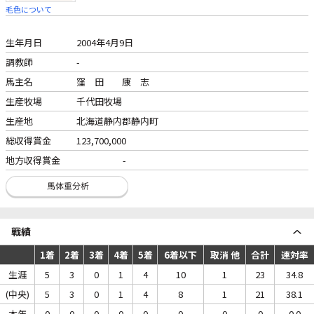
毛色について
生年月日
2004年4月9日
調教師
-
馬主名
窪 田 康 志
生産牧場
千代田牧場
生産地
北海道静内郡静内町
総収得賞金
123,700,000
地方収得賞金
-
戦績
1着
2着
3着
4着
5着
6着以下
取消 他
合計
連対率
生涯
5
3
0
1
4
10
1
23
34.8
(中央)
5
3
0
1
4
8
1
21
38.1
本年
0
0
0
0
0
0
0
0
0.0