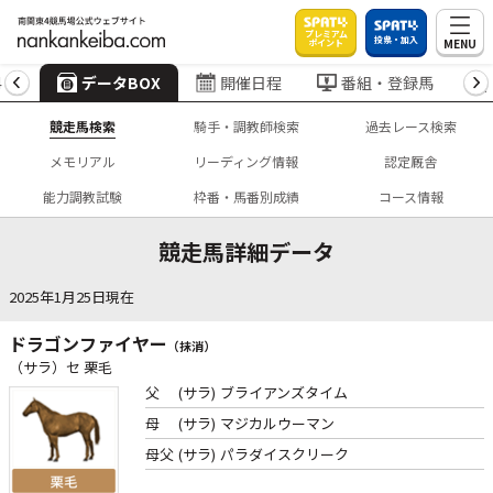
プレミアム
投票・加入
MENU
ポイント
4
データBOX
開催日程
番組・登録馬
競走馬検索
騎手・調教師検索
過去レース検索
メモリアル
リーディング情報
認定厩舎
能力調教試験
枠番・馬番別成績
コース情報
競走馬詳細データ
2025年1月25日現在
ドラゴンファイヤー
（抹消）
（サラ）セ 栗毛
父
(サラ)
ブライアンズタイム
母
(サラ)
マジカルウーマン
母父
(サラ)
パラダイスクリーク