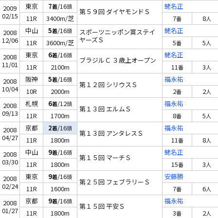
東京
7
/16
蛯名正
着
頭
2009
第５９回 ダイヤモンドＳ
02/15
11R
3400m/芝
7
8
番
人
中山
5
/16
蛯名正
着
頭
スポーツニッポン賞ステイ
2008
ヤーズＳ
12/06
11R
3600m/芝
5
5
番
人
東京
6
/16
蛯名正
着
頭
2008
ブラジルＣ ３歳上オープン
11/01
11R
2100m
11
3
番
人
阪神
5
/16
福永祐
着
頭
2008
第１２回 シリウスＳ
10/04
10R
2000m
2
2
番
人
札幌
6
/12
福永祐
着
頭
2008
第１３回 エルムＳ
09/13
11R
1700m
8
5
番
人
京都
2
/16
福永祐
着
頭
2008
第１３回 アンタレスＳ
04/27
11R
1800m
11
8
番
人
中山
9
/16
蛯名正
着
頭
2008
第１５回 マーチＳ
03/30
11R
1800m
15
3
番
人
東京
9
/16
安藤勝
着
頭
2008
第２５回 フェブラリーＳ
02/24
11R
1600m
7
6
番
人
京都
9
/16
福永祐
着
頭
2008
第１５回 平安Ｓ
01/27
11R
1800m
3
2
番
人