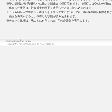
※印の状態はMy予想BANKに最大３競走まで保存可能です。（保存にはCookieが
保存した状態は、対象競走の画面を表示したときに読み込まれます。
※「SPAT4から投票する」ボタンをクリックすると1着、2着、3着欄の印が解除され
画面を再表示すると、保存した状態が読み込まれます。
※チェック数欄は、馬ごとに付与された○印の合計数を表示します。