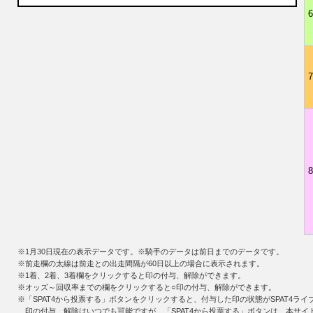
6
7
8
※
1月30日
現在の表示データです。※騎手のデータは前日までのデータです。
※前走欄の太線は前走との出走間隔が60日以上の場合に表示されます。
※1着、2着、3着欄をクリックすると印の付与、解除ができます。
※オッズ～回収率までの欄をクリックすると○印の付与、解除ができます。
※「SPAT4から投票する」ボタンをクリックすると、付与した印の状態がSPAT4ラ
印の付与、解除はいつでも可能ですが、「SPAT4から投票する」ボタンは、本サイ