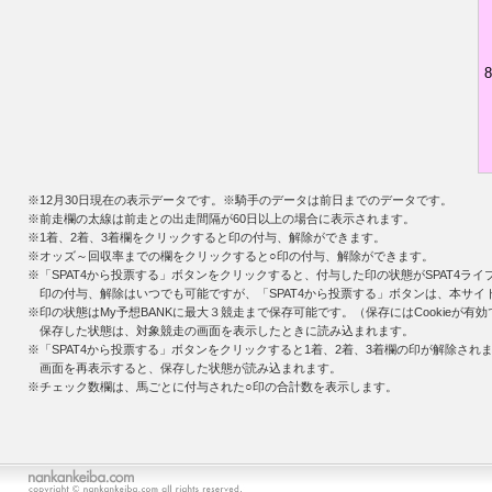
8
※
12月30日
現在の表示データです。※騎手のデータは前日までのデータです。
※前走欄の太線は前走との出走間隔が60日以上の場合に表示されます。
※1着、2着、3着欄をクリックすると印の付与、解除ができます。
※オッズ～回収率までの欄をクリックすると○印の付与、解除ができます。
※「SPAT4から投票する」ボタンをクリックすると、付与した印の状態がSPAT4ラ
印の付与、解除はいつでも可能ですが、「SPAT4から投票する」ボタンは、本サイ
※印の状態はMy予想BANKに最大３競走まで保存可能です。（保存にはCookieが
保存した状態は、対象競走の画面を表示したときに読み込まれます。
※「SPAT4から投票する」ボタンをクリックすると1着、2着、3着欄の印が解除され
画面を再表示すると、保存した状態が読み込まれます。
※チェック数欄は、馬ごとに付与された○印の合計数を表示します。